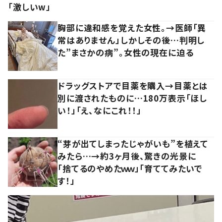
「激しいw」
胸部に違和感を覚えた女性。→医師「異
常はありません」しかしその後…判明し
た”まさかの病”。女性の現在に迫る
ドラッグストアで目薬を購入→目薬とは
別に渡されたものに…180万表示「ほし
い！」「え、なにこれ！！」
“芽が出てしまったじゃがいも”を植えて
みたら…→約3ヶ月後、驚きの光景に
「捨てるのやめたｗｗ」「育ててみたいで
す！」