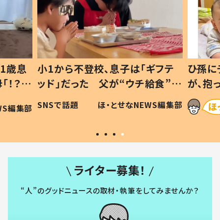
1歳息
小1から不登校、息子は「ギフテ
ひ孫に
「！？」
ッド」だった 父が“ウチ給食”を
が、抱
に「可愛
作り続ける理由とは #令和の親
「涙が
SNSで話題
ほ・とせなNEWS編集部
WS編集部
#令和の子
い」
ライター募集！
“人”のグッドニュースの取材・執筆をしてみませんか？