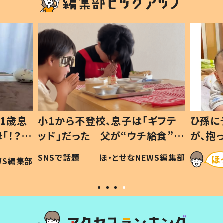
1歳息
小1から不登校、息子は「ギフテ
ひ孫に
「！？」
ッド」だった 父が“ウチ給食”を
が、抱
に「可愛
作り続ける理由とは #令和の親
「涙が
SNSで話題
ほ・とせなNEWS編集部
WS編集部
#令和の子
い」