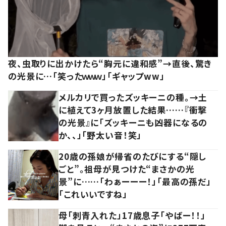
夜、虫取りに出かけたら“胸元に違和感”→直後、驚き
の光景に…「笑ったｗｗｗ」「ギャップww」
メルカリで買ったズッキーニの種。→土
に植えて3ヶ月放置した結果……『衝撃
の光景』に「ズッキーニも凶器になるの
か、、」「野太い音！笑」
20歳の孫娘が帰省のたびにする“隠し
ごと”。祖母が見つけた“まさかの光
景”に……「わぁーーー！」「最高の孫だ」
「これいいですね」
母「刺青入れた」17歳息子「やばー！！」