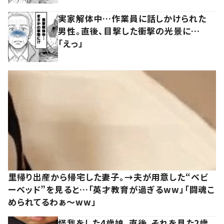
実家解体中…作業員に話しかけられた
男性。直後、目撃した衝撃の光景に…
「えっ」
里帰り出産から帰宅した妻子。→夫が用意した“ベビ
ーベッド”を見ると…「英才教育が過ぎるww」「闘魂こ
められてるわぁ～ww」
怪我をした4歳娘。直後、それを見た2歳