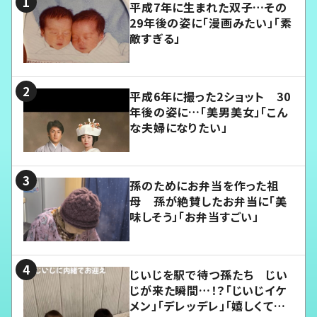
平成7年に生まれた双子…その
29年後の姿に「漫画みたい」「素
敵すぎる」
平成6年に撮った2ショット 30
年後の姿に…「美男美女」「こん
な夫婦になりたい」
孫のためにお弁当を作った祖
母 孫が絶賛したお弁当に「美
味しそう」「お弁当すごい」
じいじを駅で待つ孫たち じい
じが来た瞬間…！？「じいじイケ
メン」「デレッデレ」「嬉しくて可