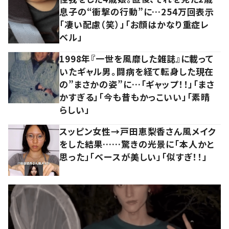
息子の“衝撃の行動”に…254万回表示
「凄い配慮（笑）」「お顔はかなり重症レ
ベル」
1998年『一世を風靡した雑誌』に載って
いたギャル男。闘病を経て転身した現在
の”まさかの姿”に…「ギャップ！！」「まさ
かすぎる」「今も昔もかっこいい」「素晴
らしい」
スッピン女性→戸田恵梨香さん風メイク
をした結果……驚きの光景に「本人かと
思った」「ベースが美しい」「似すぎ！！」