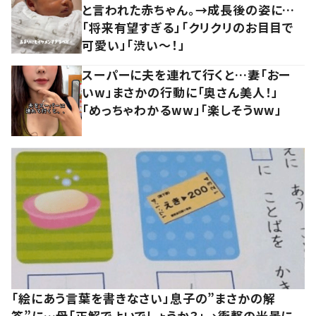
と言われた赤ちゃん。→成長後の姿に…
「将来有望すぎる」「クリクリのお目目で
可愛い」「渋い～！」
スーパーに夫を連れて行くと…妻「おー
いw」まさかの行動に「奥さん美人！」
「めっちゃわかるww」「楽しそうww」
「絵にあう言葉を書きなさい」息子の”まさかの解
答”に…母「正解でよいでしょうか？」→衝撃の光景に