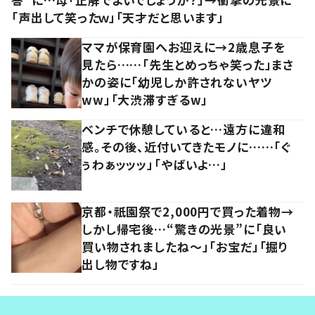
「声出して笑ったｗ」「天才だと思います」
ママが保育園へお迎えに→2歳息子を
見たら……「先生とめっちゃ笑った」まさ
かの姿に「幼児しか許されないヤツ
ww」「大渋滞すぎるw」
ベンチで休憩していると…遠方に違和
感。その後、近付いてきたモノに……「ぐ
ぅわぁッッッ」「やばいよ…」
京都・祇園祭で2,000円で買った着物→
しかし帰宅後…“驚きの光景”に「良い
買い物されましたね～」「お宝だ」「掘り
出し物ですね」