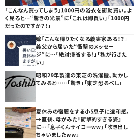
「こんなん買ってしまう」1000円の浴衣を衝動買い。よ
く見ると…“驚きの光景”に「これは即買い」「1000円
だったのですか？！」
嫁「こんな帰りたくなる義実家ある！？」
義父から届いた“衝撃のメッセー
ジ”に…「絶対帰省する！」「私が行きた
い」
昭和29年製造の東芝の洗濯機。動かし
てみると……「驚き」「東芝恐るべし」
夏休みの宿題をする小5息子に違和感。
→直後、母がみた『衝撃的すぎる姿』
に…「息子くんサイコーww」「吹き出し
ちゃいましたww」