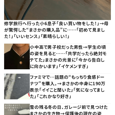
修学旅行へ行った小6息子「良い買い物をした！」→母
が驚愕した“まさかの購入品”に……「初めて見まし
た！」「いいセンス」「素晴らしい！」
小中高で男子校だった男性→学生の頃
の姿を見ると……「共学だったら絶対モ
テてた」まさかの光景に「今から告白し
に向かいます」「イケメンすぎ」
ファミマで…話題の“もっちり食感ドー
ナツ”を購入。→まさかの中身に190万
表示「イイこと聞いた」「気になってまし
た」「これかなり好き」
雪の残る冬の日、ガレージ前で見つけた
まさかの生き物→保護後の現在の姿