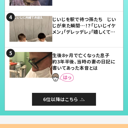
じいじを駅で待つ孫たち じい
じが来た瞬間…！？「じいじイケ
メン」「デレッデレ」「嬉しくて可
愛くてたまらない」「幸せになれ
る」
生後8ヶ月で亡くなった息子
約3年半後、当時の妻の日記に
書いてあった本音とは
6位以降はこちら