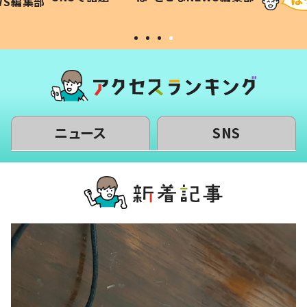
WS編集部
#令和の子
い」
ニュース
SNS