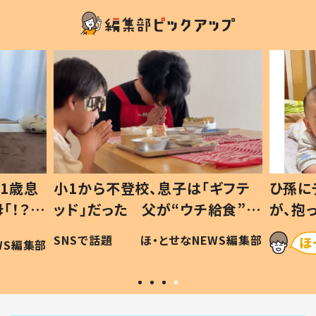
1歳息
小1から不登校、息子は「ギフテ
ひ孫に
「！？」
ッド」だった 父が“ウチ給食”を
が、抱
に「可愛
作り続ける理由とは #令和の親
「涙が
SNSで話題
ほ・とせなNEWS編集部
WS編集部
#令和の子
い」