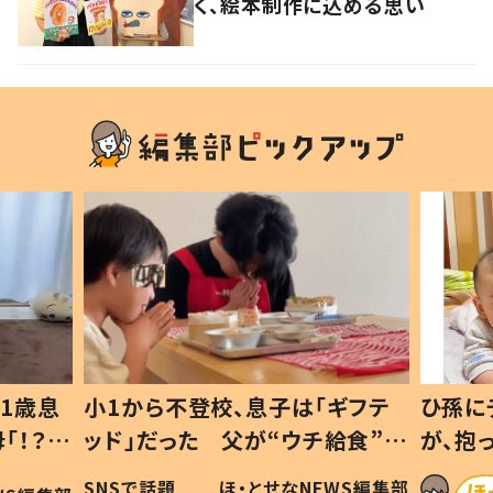
く、絵本制作に込める思い
1歳息
小1から不登校、息子は「ギフテ
ひ孫に
「！？」
ッド」だった 父が“ウチ給食”を
が、抱
に「可愛
作り続ける理由とは #令和の親
「涙が
SNSで話題
ほ・とせなNEWS編集部