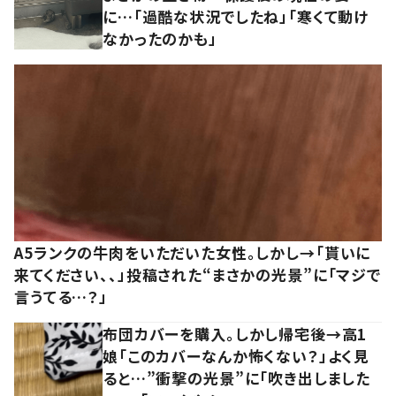
に…「過酷な状況でしたね」「寒くて動け
なかったのかも」
A5ランクの牛肉をいただいた女性。しかし→「貰いに
来てください、、」投稿された“まさかの光景”に「マジで
言うてる…？」
布団カバーを購入。しかし帰宅後→高1
娘「このカバーなんか怖くない？」よく見
ると…”衝撃の光景”に「吹き出しました