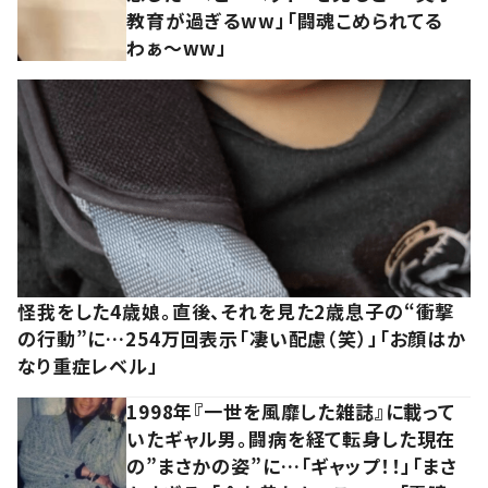
教育が過ぎるww」「闘魂こめられてる
わぁ～ww」
怪我をした4歳娘。直後、それを見た2歳息子の“衝撃
の行動”に…254万回表示「凄い配慮（笑）」「お顔はか
なり重症レベル」
1998年『一世を風靡した雑誌』に載って
いたギャル男。闘病を経て転身した現在
の”まさかの姿”に…「ギャップ！！」「まさ