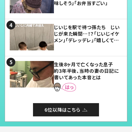
味しそう」「お弁当すごい」
じいじを駅で待つ孫たち じい
じが来た瞬間…！？「じいじイケ
メン」「デレッデレ」「嬉しくて可
愛くてたまらない」「幸せになれ
る」
生後8ヶ月で亡くなった息子
約3年半後、当時の妻の日記に
書いてあった本音とは
6位以降はこちら