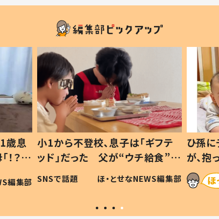
1歳息
小1から不登校、息子は「ギフテ
ひ孫に
「！？」
ッド」だった 父が“ウチ給食”を
が、抱
に「可愛
作り続ける理由とは #令和の親
「涙が
SNSで話題
ほ・とせなNEWS編集部
WS編集部
#令和の子
い」