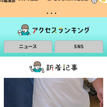
WS編集部
#令和の子
い」
ニュース
SNS