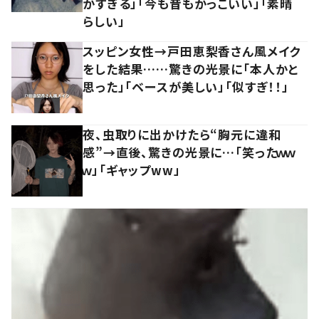
かすぎる」「今も昔もかっこいい」「素晴
らしい」
スッピン女性→戸田恵梨香さん風メイク
をした結果……驚きの光景に「本人かと
思った」「ベースが美しい」「似すぎ！！」
夜、虫取りに出かけたら“胸元に違和
感”→直後、驚きの光景に…「笑ったｗｗ
ｗ」「ギャップww」