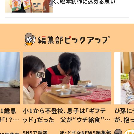
く、絵本制作に込める思い
1歳息
小1から不登校、息子は「ギフテ
ひ孫に
「！？」
ッド」だった 父が“ウチ給食”を
が、抱
に「可愛
作り続ける理由とは #令和の親
「涙が
SNSで話題
ほ・とせなNEWS編集部