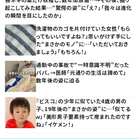
起こしてみた結果…“驚愕の姿”に「え？」「我々は進化
の瞬間を目にしたのか」
洗濯物のカゴを片付けていた女性「もら
ってもいいですよね？」思いがけず手にし
た“まさかのモノ”に…「いただいておき
ましょう」「もちろん！」
通勤中の事故で“一時意識不明”だった
パパ。→医師「元通りの生活は諦めて」
数年後の姿に迫る
『ビスコ』の少年に似ていた4歳の男の
子。19年後の“まさかの姿”に…「似てる
ｗ」「美形男子要素持って産まれたのです
ね」「イケメン！」