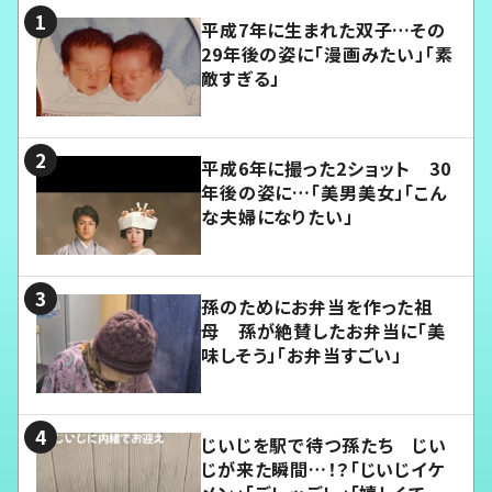
平成7年に生まれた双子…その
29年後の姿に「漫画みたい」「素
敵すぎる」
平成6年に撮った2ショット 30
年後の姿に…「美男美女」「こん
な夫婦になりたい」
孫のためにお弁当を作った祖
母 孫が絶賛したお弁当に「美
味しそう」「お弁当すごい」
じいじを駅で待つ孫たち じい
じが来た瞬間…！？「じいじイケ