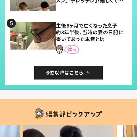
メン」「デレッデレ」「嬉しくて可
愛くてたまらない」「幸せになれ
る」
生後8ヶ月で亡くなった息子
約3年半後、当時の妻の日記に
書いてあった本音とは
6位以降はこちら