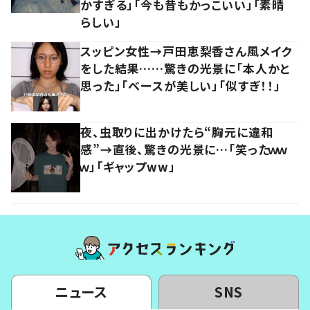
かすぎる」「今も昔もかっこいい」「素晴
らしい」
スッピン女性→戸田恵梨香さん風メイク
をした結果……驚きの光景に「本人かと
思った」「ベースが美しい」「似すぎ！！」
夜、虫取りに出かけたら“胸元に違和
感”→直後、驚きの光景に…「笑ったｗｗ
ｗ」「ギャップww」
ニュース
SNS