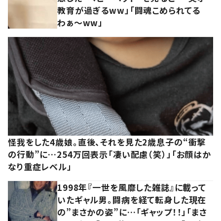
教育が過ぎるww」「闘魂こめられてる
わぁ～ww」
怪我をした4歳娘。直後、それを見た2歳息子の“衝撃
の行動”に…254万回表示「凄い配慮（笑）」「お顔はか
なり重症レベル」
1998年『一世を風靡した雑誌』に載って
いたギャル男。闘病を経て転身した現在
の”まさかの姿”に…「ギャップ！！」「まさ