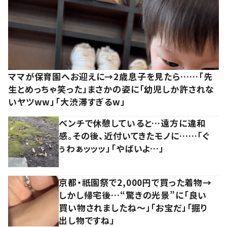
ママが保育園へお迎えに→2歳息子を見たら……「先
生とめっちゃ笑った」まさかの姿に「幼児しか許されな
いヤツww」「大渋滞すぎるw」
ベンチで休憩していると…遠方に違和
感。その後、近付いてきたモノに……「ぐ
ぅわぁッッッ」「やばいよ…」
京都・祇園祭で2,000円で買った着物→
しかし帰宅後…“驚きの光景”に「良い
買い物されましたね～」「お宝だ」「掘り
出し物ですね」