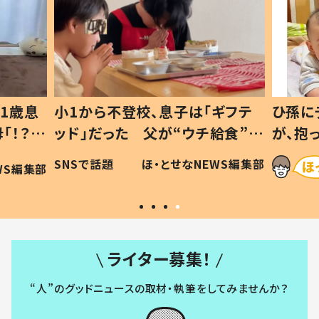
1歳息
小1から不登校、息子は「ギフテ
ひ孫に
「！？」
ッド」だった 父が“ウチ給食”を
が、抱
に「可愛
作り続ける理由とは #令和の親
「涙が
SNSで話題
ほ・とせなNEWS編集部
WS編集部
#令和の子
い」
ライター募集！
“人”のグッドニュースの取材・執筆をしてみませんか？