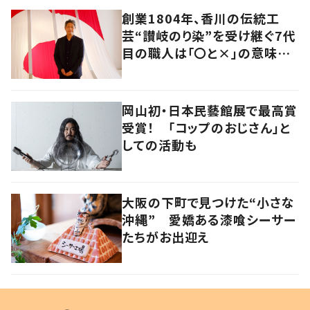
創業1804年、香川の伝統工
芸“讃岐のり染”を受け継ぐ7代
目の職人は「〇と×」の意味を
探求する芸術家でもあった
岡山初・日本民藝館展で最高賞
受賞！ 「コップのおじさん」と
しての活動も
大阪の下町で見つけた“小さな
沖縄” 愛嬌ある漆喰シーサー
たちがお出迎え