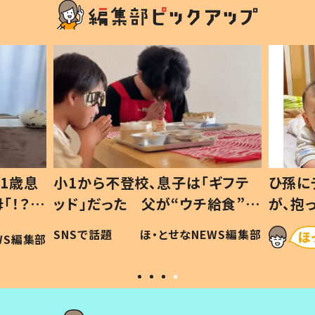
1歳息
小1から不登校、息子は「ギフテ
ひ孫に
「！？」
ッド」だった 父が“ウチ給食”を
が、抱
に「可愛
作り続ける理由とは #令和の親
「涙が
SNSで話題
ほ・とせなNEWS編集部
WS編集部
#令和の子
い」