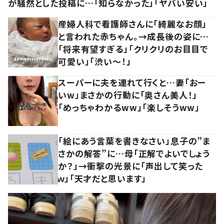
が騒然とした投稿に…「知らなかった」「ヤバい安い」
産婦人科で看護師さんに「綺麗なお顔」
と言われた赤ちゃん。→成長後の姿に…
「将来有望すぎる」「クリクリのお目目で
可愛い」「渋い～！」
スーパーに夫を連れて行くと…妻「おー
いw」まさかの行動に「奥さん美人！」
「めっちゃわかるww」「楽しそうww」
「絵にあう言葉を書きなさい」息子の”ま
さかの解答”に…母「正解でよいでしょう
か？」→衝撃の光景に「声出して笑った
ｗ」「天才だと思います」