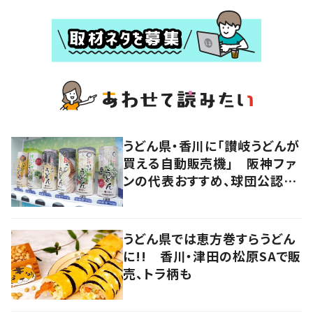
うどん県・香川に「讃岐うどんが
買える自動販売機」 阪神ファ
ンの代表おすすめ、球団公認カ
レーうどんも
うどん県では恵方巻すらうどん
に!! 香川・津田の松原SAで販
売、トラ柄も