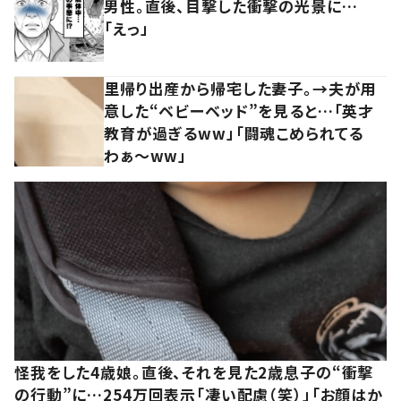
男性。直後、目撃した衝撃の光景に…
「えっ」
里帰り出産から帰宅した妻子。→夫が用
意した“ベビーベッド”を見ると…「英才
教育が過ぎるww」「闘魂こめられてる
わぁ～ww」
怪我をした4歳娘。直後、それを見た2歳息子の“衝撃
の行動”に…254万回表示「凄い配慮（笑）」「お顔はか