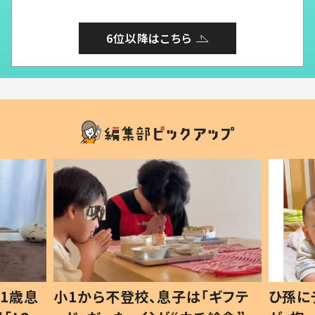
6位以降はこちら
1歳息
小1から不登校、息子は「ギフテ
ひ孫に