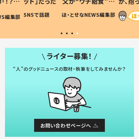
「！？」
ッド」だった 父が“ウチ給食”を
が、抱
に「可愛
作り続ける理由とは #令和の親
「涙が
SNSで話題
ほ・とせなNEWS編集部
WS編集部
#令和の子
い」
ライター募集！
“人”のグッドニュースの取材・執筆をしてみませんか？
お問い合わせページへ