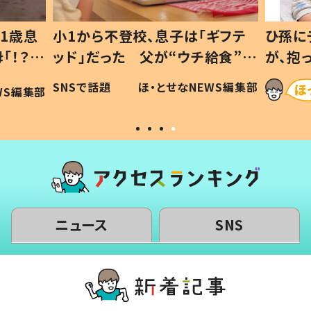
1歳息
小1から不登校、息子は「ギフテ
ひ孫に
「！？」
ッド」だった 父が“ウチ給食”を
が、抱
に「可愛
作り続ける理由とは #令和の親
「涙が
SNSで話題
ほ・とせなNEWS編集部
WS編集部
#令和の子
い」
ニュース
SNS