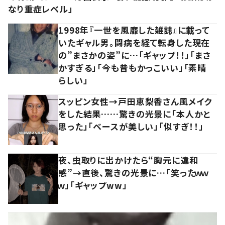
なり重症レベル」
1998年『一世を風靡した雑誌』に載って
いたギャル男。闘病を経て転身した現在
の”まさかの姿”に…「ギャップ！！」「まさ
かすぎる」「今も昔もかっこいい」「素晴
らしい」
スッピン女性→戸田恵梨香さん風メイク
をした結果……驚きの光景に「本人かと
思った」「ベースが美しい」「似すぎ！！」
夜、虫取りに出かけたら“胸元に違和
感”→直後、驚きの光景に…「笑ったｗｗ
ｗ」「ギャップww」