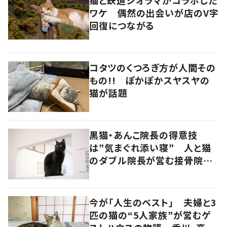
ワケ 偶然の出会いが店のV字
回復につながる
コタツのくつろぎ方が人間その
もの!! ぽかぽかスヤスヤの
猫が話題
黒猫・あんこ院長の得意技
は”気まぐれ添い寝” 人と猫
のダブル院長が営む接骨院
香川・高松市
今が「人生のベスト」 夫婦と3
匹の猫の“5人家族”が営むゲ