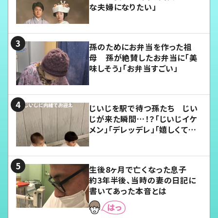
な夫婦になりたい」
孫のためにお弁当を作った祖
母 孫が絶賛したお弁当に「美
味しそう」「お弁当すごい」
じいじを駅で待つ孫たち じい
じが来た瞬間…！？「じいじイケ
メン」「デレッデレ」「嬉しくて可
愛くてたまらない」「幸せになれ
る」
生後8ヶ月で亡くなった息子
約3年半後、当時の妻の日記に
書いてあった本音とは