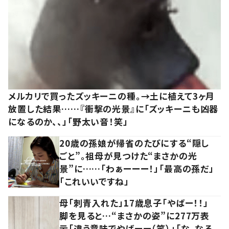
メルカリで買ったズッキーニの種。→土に植えて3ヶ月
放置した結果……『衝撃の光景』に「ズッキーニも凶器
になるのか、、」「野太い音！笑」
20歳の孫娘が帰省のたびにする“隠し
ごと”。祖母が見つけた“まさかの光
景”に……「わぁーーー！」「最高の孫だ」
「これいいですね」
母「刺青入れた」17歳息子「やばー！！」
脚を見ると…“まさかの姿”に277万表
示「違う意味でやばーー（笑）」「な、なる