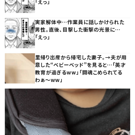
「えっ」
実家解体中…作業員に話しかけられた
男性。直後、目撃した衝撃の光景に…
「えっ」
里帰り出産から帰宅した妻子。→夫が用
意した“ベビーベッド”を見ると…「英才
教育が過ぎるww」「闘魂こめられてる
わぁ～ww」