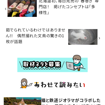
北海道初、毎日完売の“春巻き”専
門店！ 掲げたコンセプトは「多
様性」
茹でられているわけではありませ
ん!! 偶然撮れた文鳥の驚きの1
枚が話題
猫と鉄道ジオラマがコラボした