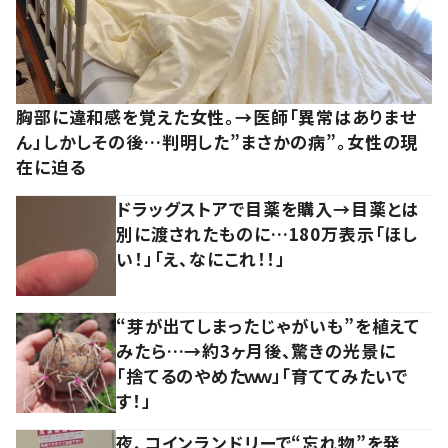
胸部に違和感を覚えた女性。→医師「異常はありませ
ん」しかしその後…判明した”まさかの病”。女性の現
在に迫る
ドラッグストアで目薬を購入→目薬とは
別に渡されたものに…180万表示「ほし
い！」「え、なにこれ！！」
“芽が出てしまったじゃがいも”を植えて
みたら…→約3ヶ月後、驚きの光景に
「捨てるのやめたｗｗ」「育ててみたいで
す！」
夜、コインランドリーで“忘れ物”を発