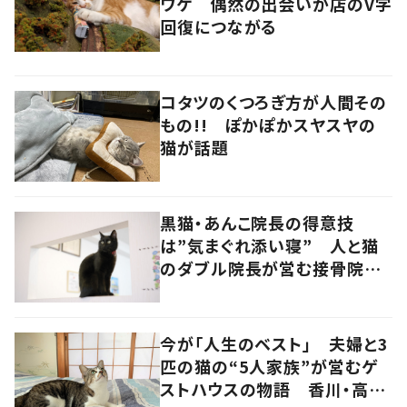
ワケ 偶然の出会いが店のV字
回復につながる
コタツのくつろぎ方が人間その
もの!! ぽかぽかスヤスヤの
猫が話題
黒猫・あんこ院長の得意技
は”気まぐれ添い寝” 人と猫
のダブル院長が営む接骨院
香川・高松市
今が「人生のベスト」 夫婦と3
匹の猫の“5人家族”が営むゲ
ストハウスの物語 香川・高松