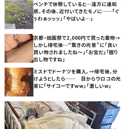
ベンチで休憩していると…遠方に違和
感。その後、近付いてきたモノに……「ぐ
ぅわぁッッッ」「やばいよ…」
京都・祇園祭で2,000円で買った着物→
しかし帰宅後…“驚きの光景”に「良い
買い物されましたね～」「お宝だ」「掘り
出し物ですね」
ミスドでドーナツを購入。→帰宅後、分
けようとしたら…… 目からウロコの光
景に「サイコーですww」「激しいw」