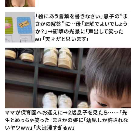
「絵にあう言葉を書きなさい」息子の”ま
さかの解答”に…母「正解でよいでしょう
か？」→衝撃の光景に「声出して笑った
ｗ」「天才だと思います」
ママが保育園へお迎えに→2歳息子を見たら……「先
生とめっちゃ笑った」まさかの姿に「幼児しか許されな
いヤツww」「大渋滞すぎるw」