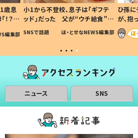
1歳息
小1から不登校、息子は「ギフテ
ひ孫に
「！？」
ッド」だった 父が“ウチ給食”を
が、抱
に「可愛
作り続ける理由とは #令和の親
「涙が
SNSで話題
ほ・とせなNEWS編集部
WS編集部
#令和の子
い」
ニュース
SNS