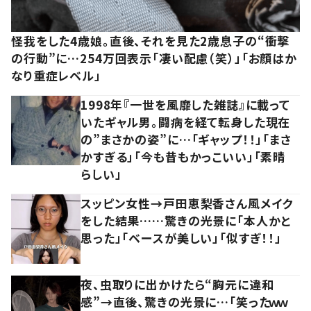
怪我をした4歳娘。直後、それを見た2歳息子の“衝撃
の行動”に…254万回表示「凄い配慮（笑）」「お顔はか
なり重症レベル」
1998年『一世を風靡した雑誌』に載って
いたギャル男。闘病を経て転身した現在
の”まさかの姿”に…「ギャップ！！」「まさ
かすぎる」「今も昔もかっこいい」「素晴
らしい」
スッピン女性→戸田恵梨香さん風メイク
をした結果……驚きの光景に「本人かと
思った」「ベースが美しい」「似すぎ！！」
夜、虫取りに出かけたら“胸元に違和
感”→直後、驚きの光景に…「笑ったｗｗ