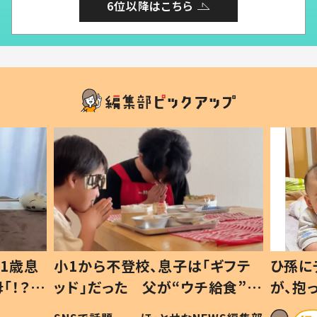
6位以降はこちら
1歳息
小1から不登校、息子は「ギフテ
ひ孫に
「！？」
ッド」だった 父が“ウチ給食”を
が、抱
に「可愛
作り続ける理由とは #令和の親
「涙が