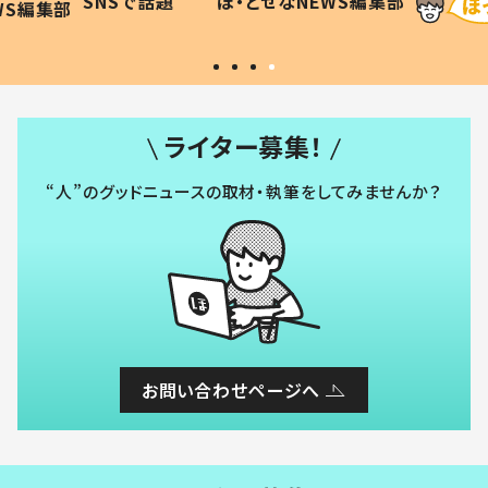
SNSで話題
ほ・とせなNEWS編集部
WS編集部
#令和の子
い」
ライター募集！
“人”のグッドニュースの取材・執筆をしてみませんか？
お問い合わせページへ