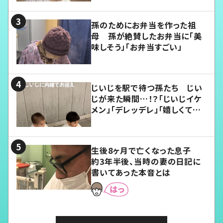
孫のためにお弁当を作った祖
母 孫が絶賛したお弁当に「美
味しそう」「お弁当すごい」
じいじを駅で待つ孫たち じい
じが来た瞬間…！？「じいじイケ
メン」「デレッデレ」「嬉しくて可
愛くてたまらない」「幸せになれ
る」
生後8ヶ月で亡くなった息子
約3年半後、当時の妻の日記に
書いてあった本音とは