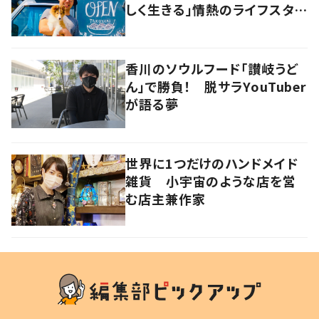
しく生きる」情熱のライフスタイ
ルを追う
香川のソウルフード「讃岐うど
ん」で勝負！ 脱サラYouTuber
が語る夢
世界に1つだけのハンドメイド
雑貨 小宇宙のような店を営
む店主兼作家