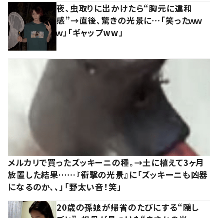
夜、虫取りに出かけたら“胸元に違和
感”→直後、驚きの光景に…「笑ったｗｗ
ｗ」「ギャップww」
メルカリで買ったズッキーニの種。→土に植えて3ヶ月
放置した結果……『衝撃の光景』に「ズッキーニも凶器
になるのか、、」「野太い音！笑」
20歳の孫娘が帰省のたびにする“隠し