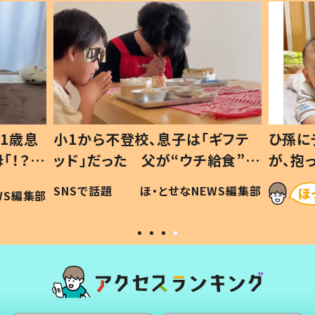
1歳息
小1から不登校、息子は「ギフテ
ひ孫に
「！？」
ッド」だった 父が“ウチ給食”を
が、抱
に「可愛
作り続ける理由とは #令和の親
「涙が
SNSで話題
ほ・とせなNEWS編集部
WS編集部
#令和の子
い」