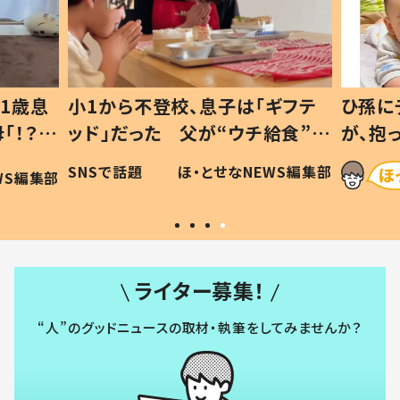
1歳息
小1から不登校、息子は「ギフテ
ひ孫に
「！？」
ッド」だった 父が“ウチ給食”を
が、抱
に「可愛
作り続ける理由とは #令和の親
「涙が
SNSで話題
ほ・とせなNEWS編集部
WS編集部
#令和の子
い」
ライター募集！
“人”のグッドニュースの取材・執筆をしてみませんか？