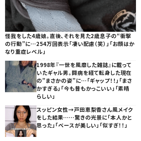
怪我をした4歳娘。直後、それを見た2歳息子の“衝撃
の行動”に…254万回表示「凄い配慮（笑）」「お顔はか
なり重症レベル」
1998年『一世を風靡した雑誌』に載って
いたギャル男。闘病を経て転身した現在
の”まさかの姿”に…「ギャップ！！」「まさ
かすぎる」「今も昔もかっこいい」「素晴
らしい」
スッピン女性→戸田恵梨香さん風メイク
をした結果……驚きの光景に「本人かと
思った」「ベースが美しい」「似すぎ！！」