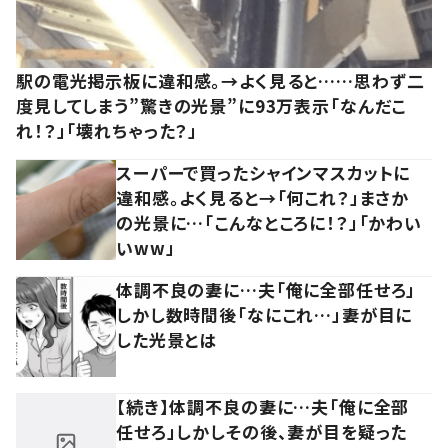
駅の電光掲示板に違和感。→よく見ると……思わず二
度見してしまう”驚きの光景”に93万表示「なんだこ
れ！？」「壊れちゃった？」
スーパーで買ったシャインマスカットに
違和感。よく見ると→「何これ？」まさか
の光景に…「こんなところに！？」「かわい
いww」
体調不良の妻に…夫「俺に全部任せろ」
しかし数時間後「なにこれ…」妻が目に
した光景とは
【続き】体調不良の妻に…夫「俺に全部
任せろ」しかしその後、妻が目を疑った