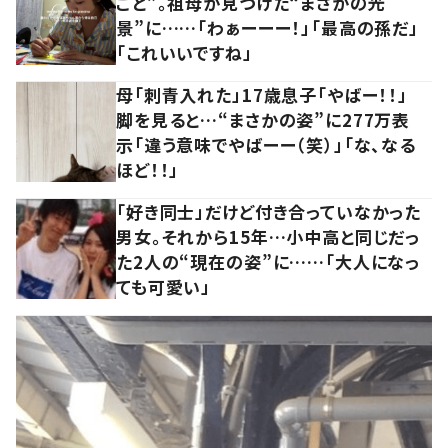
ごと”。祖母が見つけた“まさかの光
景”に……「わぁーーー！」「最高の孫だ」
「これいいですね」
母「刺青入れた」17歳息子「やばー！！」
脚を見ると…“まさかの姿”に277万表
示「違う意味でやばーー（笑）」「な、なる
ほど！！」
「好き同士」だけど付き合っていなかった
男女。それから15年…小中高と同じだっ
た2人の“現在の姿”に……「大人になっ
ても可愛い」