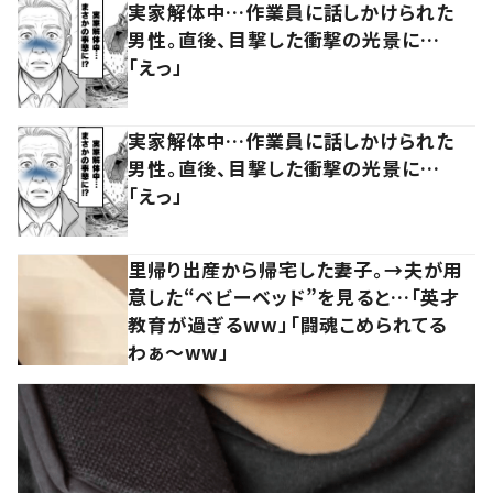
実家解体中…作業員に話しかけられた
男性。直後、目撃した衝撃の光景に…
「えっ」
実家解体中…作業員に話しかけられた
男性。直後、目撃した衝撃の光景に…
「えっ」
里帰り出産から帰宅した妻子。→夫が用
意した“ベビーベッド”を見ると…「英才
教育が過ぎるww」「闘魂こめられてる
わぁ～ww」