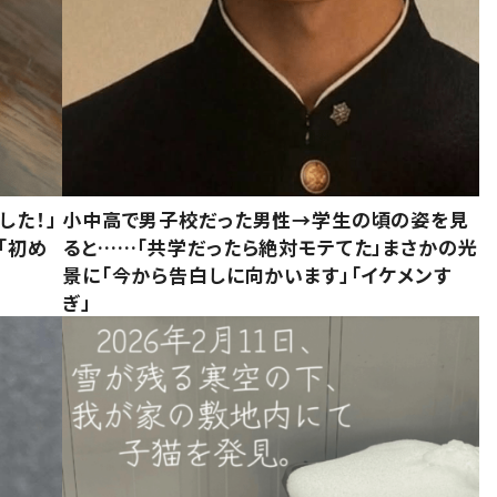
した！」
小中高で男子校だった男性→学生の頃の姿を見
「初め
ると……「共学だったら絶対モテてた」まさかの光
」
景に「今から告白しに向かいます」「イケメンす
ぎ」