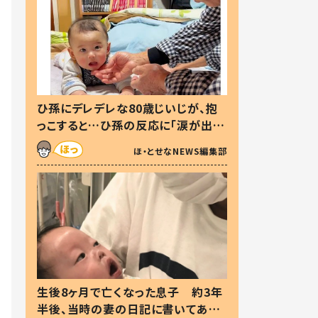
ひ孫にデレデレな80歳じいじが、抱
っこすると…ひ孫の反応に「涙が出ま
した」「可愛くて仕方ない」
ほ・とせなNEWS編集部
生後8ヶ月で亡くなった息子 約3年
半後、当時の妻の日記に書いてあっ