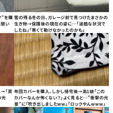
ツ”を購
雪の残る冬の日、ガレージ前で見つけたまさかの
と聞い
生き物→保護後の現在の姿に…「過酷な状況で
したね」「寒くて動けなかったのかも」
し→「貰
布団カバーを購入。しかし帰宅後→高1娘「この
の光
カバーなんか怖くない？」よく見ると…”衝撃の光
景”に「吹き出しましたww」「ロックやんwww」