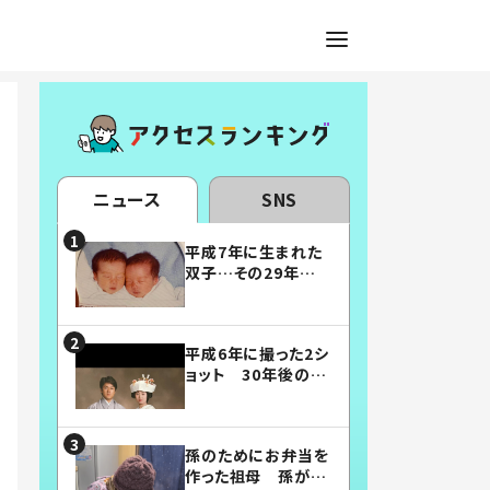
ニュース
SNS
平成7年に生まれた
双子…その29年後
の姿に「漫画みたい」
「素敵すぎる」
平成6年に撮った2シ
ョット 30年後の姿
に…「美男美女」「こ
んな夫婦になりた
い」
孫のためにお弁当を
作った祖母 孫が絶