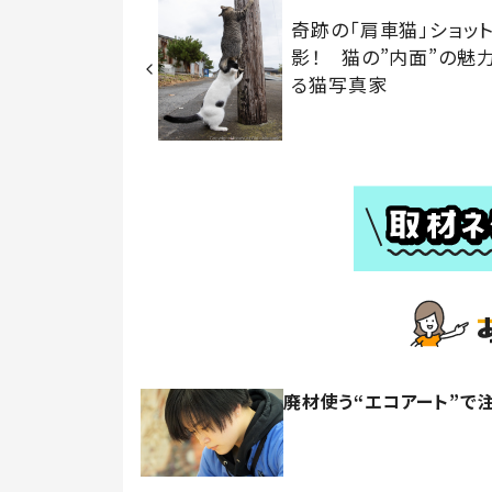
奇跡の「肩車猫」ショッ
影！ 猫の”内面”の魅
る猫写真家
廃材使う“エコアート”で