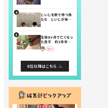
賛したお弁当に「美
味しそう」「お弁当す
ごい」
じいじを駅で待つ孫
たち じいじが来た
瞬間…！？「じいじイ
ケメン」「デレッデレ」
「嬉しくて可愛くてた
生後8ヶ月で亡くなっ
まらない」「幸せにな
た息子 約3年半
れる」
後、当時の妻の日記
に書いてあった本音
とは
6位以降はこちら