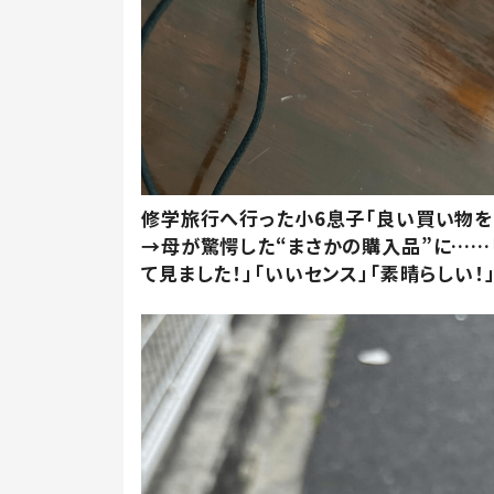
修学旅行へ行った小6息子「良い買い物を
→母が驚愕した“まさかの購入品”に……
て見ました！」「いいセンス」「素晴らしい！