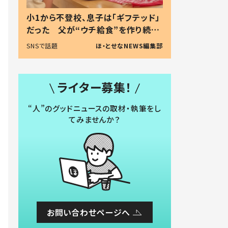
小1から不登校、息子は「ギフテッド」
だった 父が“ウチ給食”を作り続け
る理由とは #令和の親 #令和の子
SNSで話題
ほ・とせなNEWS編集部
ライター募集！
“人”のグッドニュースの取材・執筆をし
てみませんか？
お問い合わせページへ