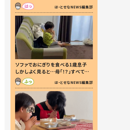
た本音とは
ほ・とせなNEWS編集部
ソファでおにぎりを食べる1歳息子
しかしよく見ると…母「！？」すべてを
察した母の投稿に「可愛いから許
ほ・とせなNEWS編集部
す！」「現行犯〜」