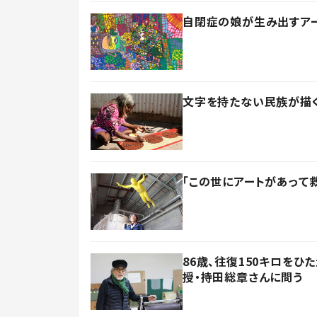
自閉症の娘が生み出すア
文字を持たない民族が描く
「この世にアートがあって
86歳、往復150キロを
授・持田総章さんに問う