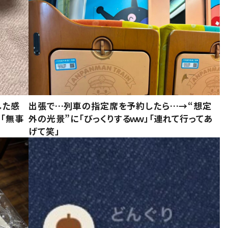
した感
出張で…列車の指定席を予約したら…→“想定
に「無事
外の光景”に「びっくりするｗｗ」「連れて行ってあ
げて笑」