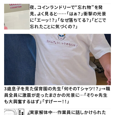
夜、コインランドリーで“忘れ物”を発
見。よく見ると……「はぁ？」衝撃の光景
に「エーッ！？」「なぜ落ちてる？」「どこで
忘れたことに気づくの？」
3歳息子を見た保育園の先生「何そのTシャツ！？」→職
員全員に激震が走ったまさかの光景に…「そりゃ先生
も大興奮するはず」「すげーー！！」
実家解体中…作業員に話しかけられた