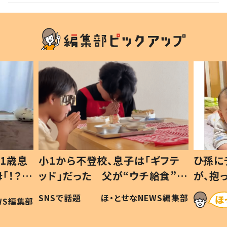
1歳息
小1から不登校、息子は「ギフテ
ひ孫に
「！？」
ッド」だった 父が“ウチ給食”を
が、抱
に「可愛
作り続ける理由とは #令和の親
「涙が
SNSで話題
ほ・とせなNEWS編集部
WS編集部
#令和の子
い」