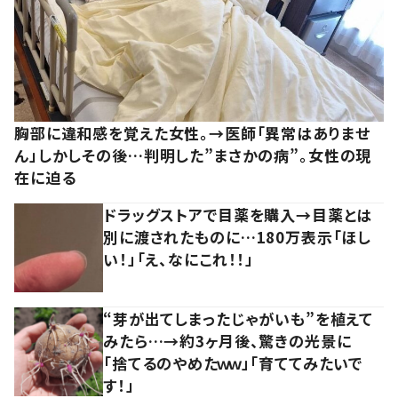
胸部に違和感を覚えた女性。→医師「異常はありませ
ん」しかしその後…判明した”まさかの病”。女性の現
在に迫る
ドラッグストアで目薬を購入→目薬とは
別に渡されたものに…180万表示「ほし
い！」「え、なにこれ！！」
“芽が出てしまったじゃがいも”を植えて
みたら…→約3ヶ月後、驚きの光景に
「捨てるのやめたｗｗ」「育ててみたいで
す！」