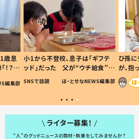
1歳息
小1から不登校、息子は「ギフテ
ひ孫に
「！？」
ッド」だった 父が“ウチ給食”を
が、抱
に「可愛
作り続ける理由とは #令和の親
「涙が
SNSで話題
ほ・とせなNEWS編集部
WS編集部
#令和の子
い」
ライター募集！
“人”のグッドニュースの取材・執筆をしてみませんか？