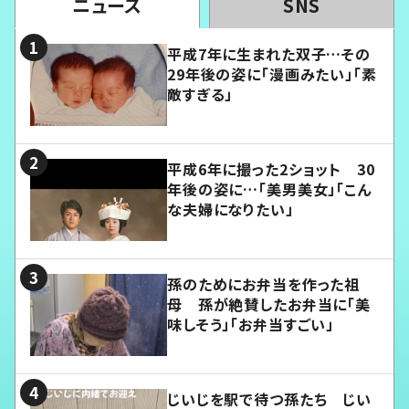
ニュース
SNS
平成7年に生まれた双子…その
29年後の姿に「漫画みたい」「素
敵すぎる」
平成6年に撮った2ショット 30
年後の姿に…「美男美女」「こん
な夫婦になりたい」
孫のためにお弁当を作った祖
母 孫が絶賛したお弁当に「美
味しそう」「お弁当すごい」
じいじを駅で待つ孫たち じい