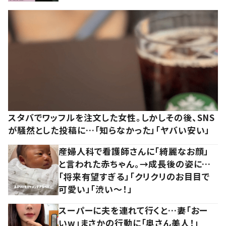
スタバでワッフルを注文した女性。しかしその後、SNS
が騒然とした投稿に…「知らなかった」「ヤバい安い」
産婦人科で看護師さんに「綺麗なお顔」
と言われた赤ちゃん。→成長後の姿に…
「将来有望すぎる」「クリクリのお目目で
可愛い」「渋い～！」
スーパーに夫を連れて行くと…妻「おー
いw」まさかの行動に「奥さん美人！」