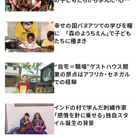
豊かさ」
幸せの国バヌアツでの学びを糧
に 「森のようちえん」で子ども
たちに種まき
“自宅＝職場”ゲストハウス開
業の原点はアフリカ・セネガル
での経験
インドの村で学んだ刺繍作家
「感情を針に乗せる」独自スタ
イル誕生の背景