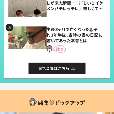
じが来た瞬間…！？「じいじイケ
メン」「デレッデレ」「嬉しくて可
愛くてたまらない」「幸せになれ
る」
生後8ヶ月で亡くなった息子
約3年半後、当時の妻の日記に
書いてあった本音とは
6位以降はこちら