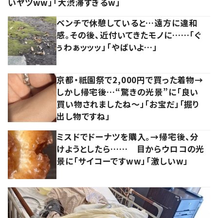
いヤツww」「大渋滞すぎるw」
ベンチで休憩していると…遠方に違和
感。その後、近付いてきたモノに……「ぐ
ぅわぁッッッ」「やばいよ…」
京都・祇園祭で2,000円で買った着物→
しかし帰宅後…“驚きの光景”に「良い
買い物されましたね～」「お宝だ」「掘り
出し物ですね」
ミスドでドーナツを購入。→帰宅後、分
けようとしたら…… 目からウロコの光
景に「サイコーですww」「激しいw」