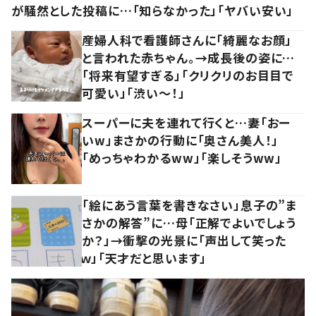
が騒然とした投稿に…「知らなかった」「ヤバい安い」
産婦人科で看護師さんに「綺麗なお顔」
と言われた赤ちゃん。→成長後の姿に…
「将来有望すぎる」「クリクリのお目目で
可愛い」「渋い～！」
スーパーに夫を連れて行くと…妻「おー
いw」まさかの行動に「奥さん美人！」
「めっちゃわかるww」「楽しそうww」
「絵にあう言葉を書きなさい」息子の”ま
さかの解答”に…母「正解でよいでしょう
か？」→衝撃の光景に「声出して笑った
ｗ」「天才だと思います」