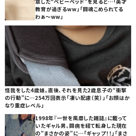
意した“ベビーベッド”を見ると…「英才
教育が過ぎるww」「闘魂こめられてる
わぁ～ww」
怪我をした4歳娘。直後、それを見た2歳息子の“衝撃
の行動”に…254万回表示「凄い配慮（笑）」「お顔はか
なり重症レベル」
1998年『一世を風靡した雑誌』に載って
いたギャル男。闘病を経て転身した現在
の”まさかの姿”に…「ギャップ！！」「まさ