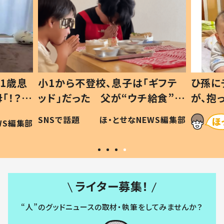
1歳息
小1から不登校、息子は「ギフテ
ひ孫に
「！？」
ッド」だった 父が“ウチ給食”を
が、抱
に「可愛
作り続ける理由とは #令和の親
「涙が
SNSで話題
ほ・とせなNEWS編集部
WS編集部
#令和の子
い」
ライター募集！
“人”のグッドニュースの取材・執筆をしてみませんか？