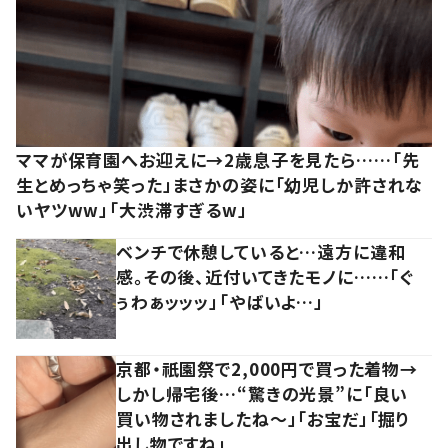
ママが保育園へお迎えに→2歳息子を見たら……「先
生とめっちゃ笑った」まさかの姿に「幼児しか許されな
いヤツww」「大渋滞すぎるw」
ベンチで休憩していると…遠方に違和
感。その後、近付いてきたモノに……「ぐ
ぅわぁッッッ」「やばいよ…」
京都・祇園祭で2,000円で買った着物→
しかし帰宅後…“驚きの光景”に「良い
買い物されましたね～」「お宝だ」「掘り
出し物ですね」