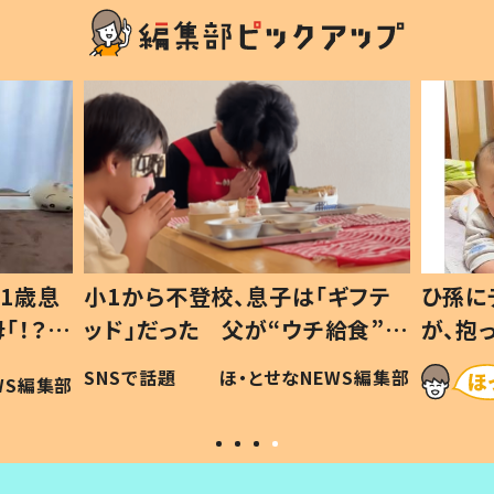
1歳息
小1から不登校、息子は「ギフテ
ひ孫に
「！？」
ッド」だった 父が“ウチ給食”を
が、抱
に「可愛
作り続ける理由とは #令和の親
「涙が
SNSで話題
ほ・とせなNEWS編集部
WS編集部
#令和の子
い」