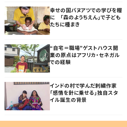
幸せの国バヌアツでの学びを糧
に 「森のようちえん」で子ども
たちに種まき
“自宅＝職場”ゲストハウス開
業の原点はアフリカ・セネガル
での経験
インドの村で学んだ刺繍作家
「感情を針に乗せる」独自スタ
イル誕生の背景