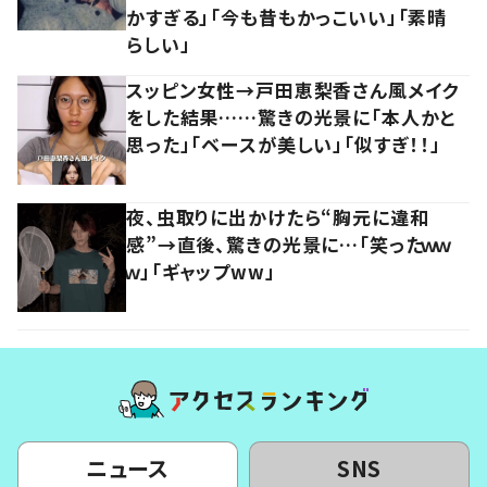
かすぎる」「今も昔もかっこいい」「素晴
らしい」
スッピン女性→戸田恵梨香さん風メイク
をした結果……驚きの光景に「本人かと
思った」「ベースが美しい」「似すぎ！！」
夜、虫取りに出かけたら“胸元に違和
感”→直後、驚きの光景に…「笑ったｗｗ
ｗ」「ギャップww」
ニュース
SNS