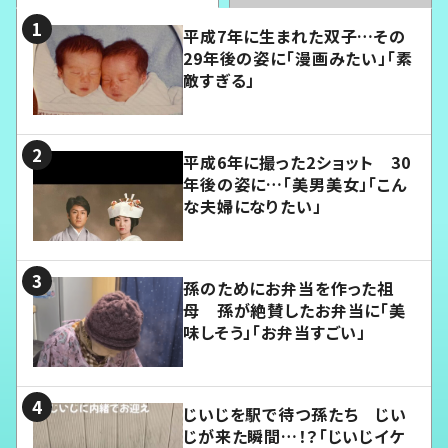
平成7年に生まれた双子…その
29年後の姿に「漫画みたい」「素
敵すぎる」
平成6年に撮った2ショット 30
年後の姿に…「美男美女」「こん
な夫婦になりたい」
孫のためにお弁当を作った祖
母 孫が絶賛したお弁当に「美
味しそう」「お弁当すごい」
じいじを駅で待つ孫たち じい
じが来た瞬間…！？「じいじイケ