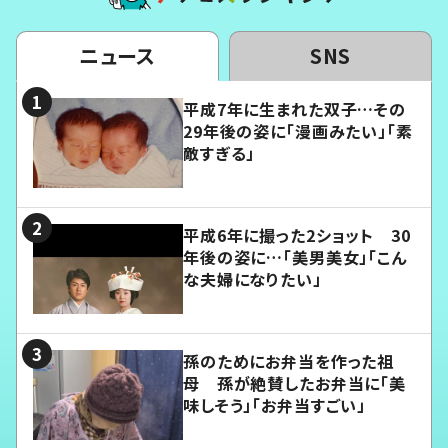
ニュース
SNS
平成7年に生まれた双子…その
29年後の姿に「漫画みたい」「素
敵すぎる」
平成6年に撮った2ショット 30
年後の姿に…「美男美女」「こん
な夫婦になりたい」
孫のためにお弁当を作った祖
母 孫が絶賛したお弁当に「美
味しそう」「お弁当すごい」