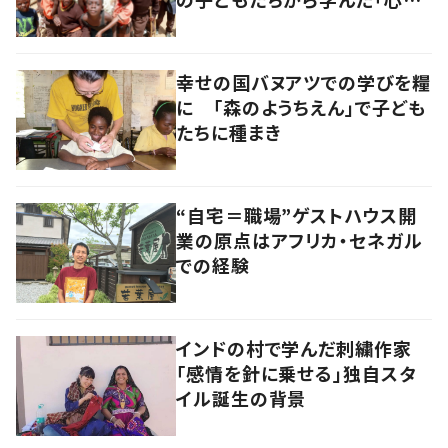
豊かさ」
幸せの国バヌアツでの学びを糧
に 「森のようちえん」で子ども
たちに種まき
“自宅＝職場”ゲストハウス開
業の原点はアフリカ・セネガル
での経験
インドの村で学んだ刺繍作家
「感情を針に乗せる」独自スタ
イル誕生の背景