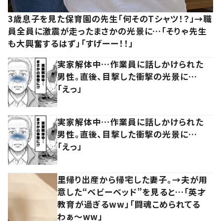
3歳息子を見た保育園の先生「何そのTシャツ！？」→職
員全員に激震が走ったまさかの光景に…「そりゃ先生
も大興奮するはず」「すげーー！！」
実家解体中…作業員に話しかけられた
男性。直後、目撃した衝撃の光景に…
「えっ」
実家解体中…作業員に話しかけられた
男性。直後、目撃した衝撃の光景に…
「えっ」
里帰り出産から帰宅した妻子。→夫が用
意した“ベビーベッド”を見ると…「英才
教育が過ぎるww」「闘魂こめられてる
わぁ～ww」