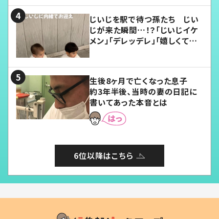
じいじを駅で待つ孫たち じい
じが来た瞬間…！？「じいじイケ
メン」「デレッデレ」「嬉しくて可
愛くてたまらない」「幸せになれ
る」
生後8ヶ月で亡くなった息子
約3年半後、当時の妻の日記に
書いてあった本音とは
6位以降はこちら