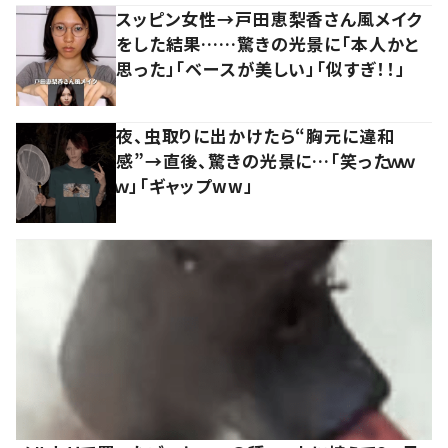
スッピン女性→戸田恵梨香さん風メイク
をした結果……驚きの光景に「本人かと
思った」「ベースが美しい」「似すぎ！！」
夜、虫取りに出かけたら“胸元に違和
感”→直後、驚きの光景に…「笑ったｗｗ
ｗ」「ギャップww」