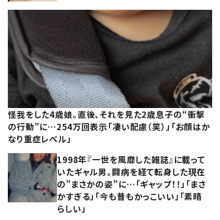
怪我をした4歳娘。直後、それを見た2歳息子の“衝撃
の行動”に…254万回表示「凄い配慮（笑）」「お顔はか
なり重症レベル」
1998年『一世を風靡した雑誌』に載って
いたギャル男。闘病を経て転身した現在
の”まさかの姿”に…「ギャップ！！」「まさ
かすぎる」「今も昔もかっこいい」「素晴
らしい」