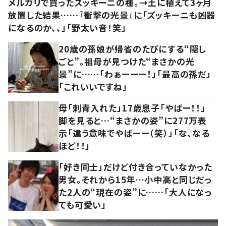
メルカリで買ったズッキーニの種。→土に植えて3ヶ月
放置した結果……『衝撃の光景』に「ズッキーニも凶器
になるのか、、」「野太い音！笑」
20歳の孫娘が帰省のたびにする“隠し
ごと”。祖母が見つけた“まさかの光
景”に……「わぁーーー！」「最高の孫だ」
「これいいですね」
母「刺青入れた」17歳息子「やばー！！」
脚を見ると…“まさかの姿”に277万表
示「違う意味でやばーー（笑）」「な、なる
ほど！！」
「好き同士」だけど付き合っていなかった
男女。それから15年…小中高と同じだっ
た2人の“現在の姿”に……「大人になっ
ても可愛い」