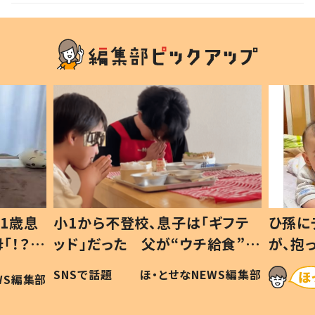
1歳息
小1から不登校、息子は「ギフテ
ひ孫に
「！？」
ッド」だった 父が“ウチ給食”を
が、抱
に「可愛
作り続ける理由とは #令和の親
「涙が
SNSで話題
ほ・とせなNEWS編集部
WS編集部
#令和の子
い」