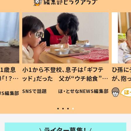
1歳息
小1から不登校、息子は「ギフテ
ひ孫に
「！？」
ッド」だった 父が“ウチ給食”を
が、抱
に「可愛
作り続ける理由とは #令和の親
「涙が
SNSで話題
ほ・とせなNEWS編集部
WS編集部
#令和の子
い」
ライター募集！