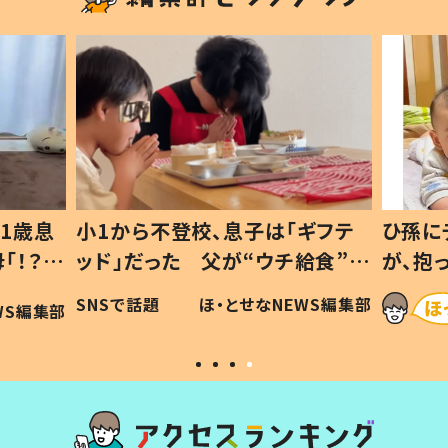
1歳息
小1から不登校、息子は「ギフテ
ひ孫に
「！？」
ッド」だった 父が“ウチ給食”を
が、抱
に「可愛
作り続ける理由とは #令和の親
「涙が
SNSで話題
ほ・とせなNEWS編集部
WS編集部
#令和の子
い」