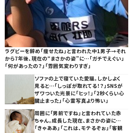
ラグビーを辞め「痩せたね」と言われた中1男子→それ
から7年後、現在の“まさかの姿”に…「ガチでえぐい」
「何があったの？」「雰囲気変わりすぎ」
ソファの上で寝ていた愛猫。しかしよく
見ると…「しっぽが取れてる！？」SNSが
ザワついた光景に「ヒッ！」「2秒くらい心
臓止まった」「心霊写真より怖い」
周囲に「男前ですね」と言われていた赤
ちゃん。成長した現在、まさかの姿に…
「きゃああ」「これは、モテるぞぉ」「客観