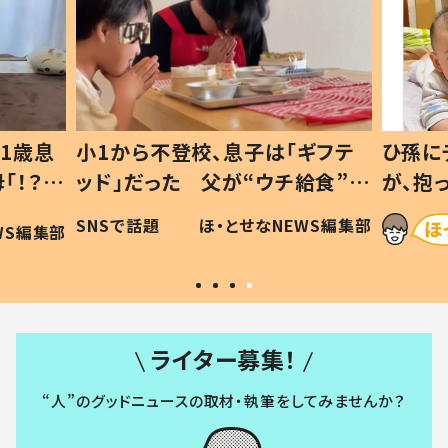
1歳息
小1から不登校、息子は「ギフテ
ひ孫に
「！？」
ッド」だった 父が“ウチ給食”を
が、抱
に「可愛
作り続ける理由とは #令和の親
「涙が
SNSで話題
ほ・とせなNEWS編集部
WS編集部
#令和の子
い」
ライター募集！
“人”のグッドニュースの取材・執筆をしてみませんか？