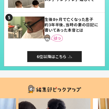
愛くてたまらない」「幸せになれ
る」
生後8ヶ月で亡くなった息子
約3年半後、当時の妻の日記に
書いてあった本音とは
6位以降はこちら