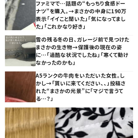
ファミマで…話題の“もっちり食感ドー
ナツ”を購入。→まさかの中身に190万
表示「イイこと聞いた」「気になってまし
た」「これかなり好き」
雪の残る冬の日、ガレージ前で見つけた
まさかの生き物→保護後の現在の姿
に…「過酷な状況でしたね」「寒くて動け
なかったのかも」
A5ランクの牛肉をいただいた女性。し
かし→「貰いに来てください、、」投稿さ
れた“まさかの光景”に「マジで言うて
る…？」