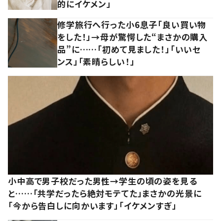
的にイケメン」
修学旅行へ行った小6息子「良い買い物
をした！」→母が驚愕した“まさかの購入
品”に……「初めて見ました！」「いいセ
ンス」「素晴らしい！」
小中高で男子校だった男性→学生の頃の姿を見る
と……「共学だったら絶対モテてた」まさかの光景に
「今から告白しに向かいます」「イケメンすぎ」