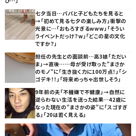
び…」
七夕当日…パパと子どもたちを見ると
→「初めて見る七夕の楽しみ方」衝撃の
光景に…「おもろすぎるwww」「そうい
うイベントだっけ？w」「どこの星の文化
ですか？」
担任の先生との面談前…高3娘「ただい
ま」→直後……母が受け取った”まさか
のモノ”に「生き抜く力に100万点！」「シ
ゴデキ！！」「将来めっちゃ出世しそう」
9年前の夫「不機嫌で不健康」→自然に
逆らわない生活を送った結果…42歳に
なった現在の”まさかの姿”に「スゴすぎ
る」「20は若く見える」