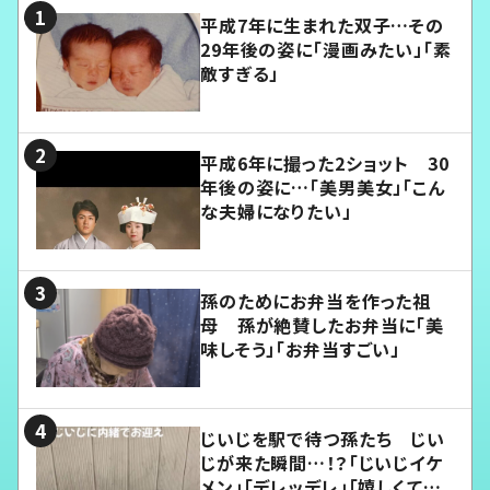
平成7年に生まれた双子…その
29年後の姿に「漫画みたい」「素
敵すぎる」
平成6年に撮った2ショット 30
年後の姿に…「美男美女」「こん
な夫婦になりたい」
孫のためにお弁当を作った祖
母 孫が絶賛したお弁当に「美
味しそう」「お弁当すごい」
じいじを駅で待つ孫たち じい
じが来た瞬間…！？「じいじイケ
メン」「デレッデレ」「嬉しくて可