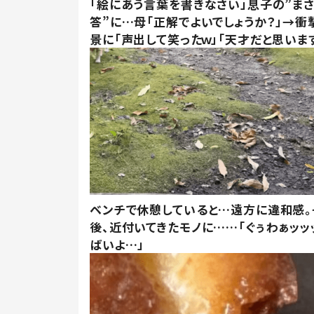
「絵にあう言葉を書きなさい」息子の”ま
答”に…母「正解でよいでしょうか？」→衝
景に「声出して笑ったｗ」「天才だと思いま
ベンチで休憩していると…遠方に違和感。
後、近付いてきたモノに……「ぐぅわぁッッ
ばいよ…」