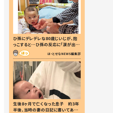
ひ孫にデレデレな80歳じいじが、抱
っこすると…ひ孫の反応に「涙が出ま
した」「可愛くて仕方ない」
ほ・とせなNEWS編集部
生後8ヶ月で亡くなった息子 約3年
半後、当時の妻の日記に書いてあっ