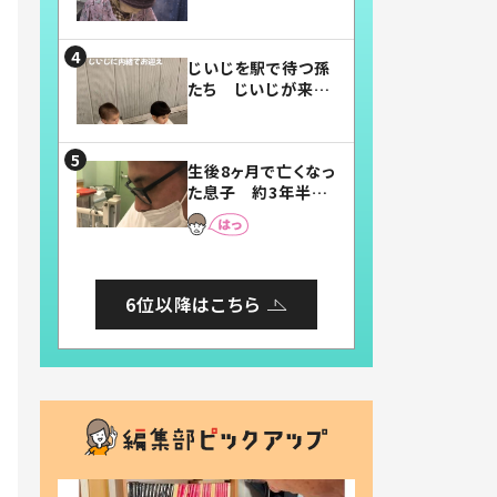
賛したお弁当に「美
味しそう」「お弁当す
ごい」
じいじを駅で待つ孫
たち じいじが来た
瞬間…！？「じいじイ
ケメン」「デレッデレ」
「嬉しくて可愛くてた
生後8ヶ月で亡くなっ
まらない」「幸せにな
た息子 約3年半
れる」
後、当時の妻の日記
に書いてあった本音
とは
6位以降はこちら