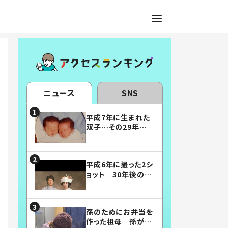
ニュース
SNS
平成7年に生まれた
双子…その29年後
の姿に「漫画みたい」
「素敵すぎる」
平成6年に撮った2シ
ョット 30年後の姿
に…「美男美女」「こ
んな夫婦になりた
い」
孫のためにお弁当を
作った祖母 孫が絶