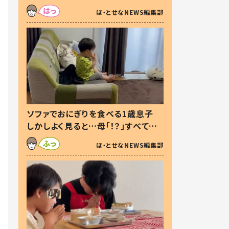
た本音とは
ほ・とせなNEWS編集部
ソファでおにぎりを食べる1歳息子
しかしよく見ると…母「！？」すべてを
察した母の投稿に「可愛いから許
ほ・とせなNEWS編集部
す！」「現行犯〜」