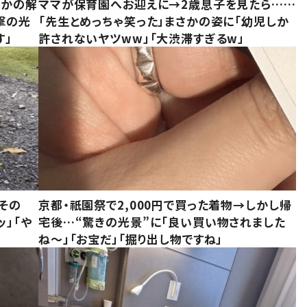
さかの解
ママが保育園へお迎えに→2歳息子を見たら……
撃の光
「先生とめっちゃ笑った」まさかの姿に「幼児しか
す」
許されないヤツww」「大渋滞すぎるw」
その
京都・祇園祭で2,000円で買った着物→しかし帰
ッ」「や
宅後…“驚きの光景”に「良い買い物されました
ね～」「お宝だ」「掘り出し物ですね」