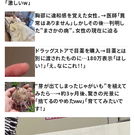
「激しいw」
胸部に違和感を覚えた女性。→医師「異
常はありません」しかしその後…判明し
た”まさかの病”。女性の現在に迫る
ドラッグストアで目薬を購入→目薬とは
別に渡されたものに…180万表示「ほし
い！」「え、なにこれ！！」
“芽が出てしまったじゃがいも”を植えて
みたら…→約3ヶ月後、驚きの光景に
「捨てるのやめたｗｗ」「育ててみたいで
す！」