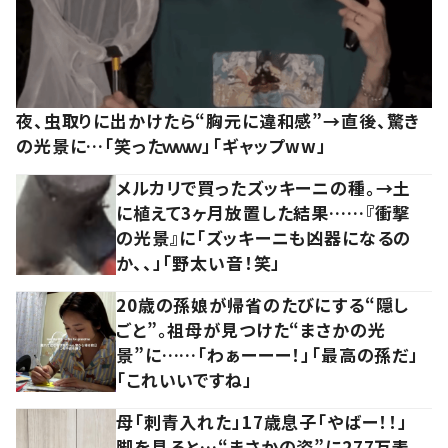
夜、虫取りに出かけたら“胸元に違和感”→直後、驚き
の光景に…「笑ったｗｗｗ」「ギャップww」
メルカリで買ったズッキーニの種。→土
に植えて3ヶ月放置した結果……『衝撃
の光景』に「ズッキーニも凶器になるの
か、、」「野太い音！笑」
20歳の孫娘が帰省のたびにする“隠し
ごと”。祖母が見つけた“まさかの光
景”に……「わぁーーー！」「最高の孫だ」
「これいいですね」
母「刺青入れた」17歳息子「やばー！！」
脚を見ると…“まさかの姿”に277万表