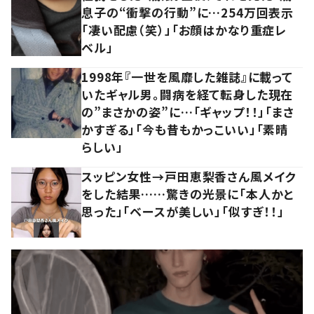
息子の“衝撃の行動”に…254万回表示
「凄い配慮（笑）」「お顔はかなり重症レ
ベル」
1998年『一世を風靡した雑誌』に載って
いたギャル男。闘病を経て転身した現在
の”まさかの姿”に…「ギャップ！！」「まさ
かすぎる」「今も昔もかっこいい」「素晴
らしい」
スッピン女性→戸田恵梨香さん風メイク
をした結果……驚きの光景に「本人かと
思った」「ベースが美しい」「似すぎ！！」