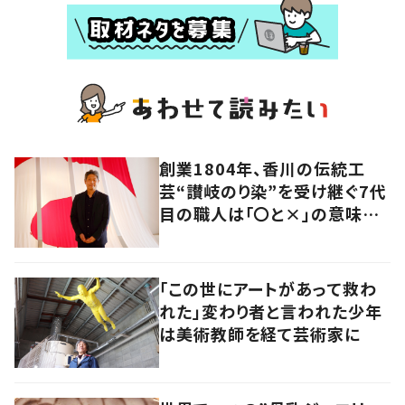
創業1804年、香川の伝統工
芸“讃岐のり染”を受け継ぐ7代
目の職人は「〇と×」の意味を
探求する芸術家でもあった
「この世にアートがあって救わ
れた」変わり者と言われた少年
は美術教師を経て芸術家に