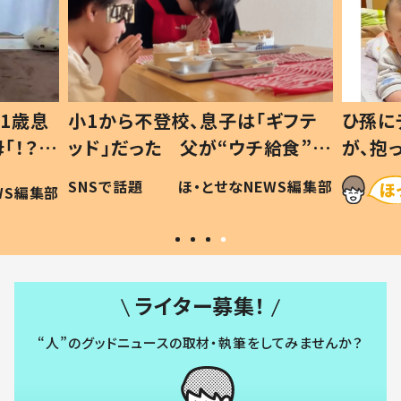
1歳息
小1から不登校、息子は「ギフテ
ひ孫に
「！？」
ッド」だった 父が“ウチ給食”を
が、抱
に「可愛
作り続ける理由とは #令和の親
「涙が
SNSで話題
ほ・とせなNEWS編集部
WS編集部
#令和の子
い」
ライター募集！
“人”のグッドニュースの取材・執筆をしてみませんか？