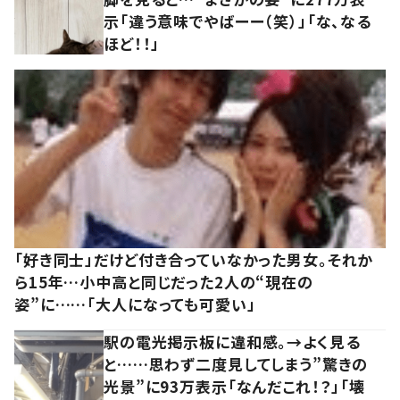
示「違う意味でやばーー（笑）」「な、なる
ほど！！」
「好き同士」だけど付き合っていなかった男女。それか
ら15年…小中高と同じだった2人の“現在の
姿”に……「大人になっても可愛い」
駅の電光掲示板に違和感。→よく見る
と……思わず二度見してしまう”驚きの
光景”に93万表示「なんだこれ！？」「壊