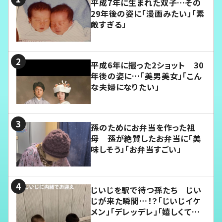
平成7年に生まれた双子…その
29年後の姿に「漫画みたい」「素
敵すぎる」
平成6年に撮った2ショット 30
年後の姿に…「美男美女」「こん
な夫婦になりたい」
孫のためにお弁当を作った祖
母 孫が絶賛したお弁当に「美
味しそう」「お弁当すごい」
じいじを駅で待つ孫たち じい
じが来た瞬間…！？「じいじイケ
メン」「デレッデレ」「嬉しくて可