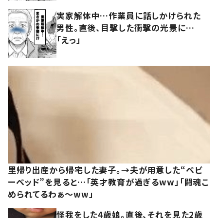
実家解体中…作業員に話しかけられた
男性。直後、目撃した衝撃の光景に…
「えっ」
里帰り出産から帰宅した妻子。→夫が用意した“ベビ
ーベッド”を見ると…「英才教育が過ぎるww」「闘魂こ
められてるわぁ～ww」
怪我をした4歳娘。直後、それを見た2歳