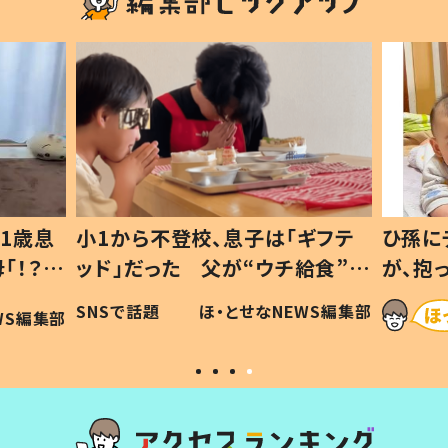
1歳息
小1から不登校、息子は「ギフテ
ひ孫に
「！？」
ッド」だった 父が“ウチ給食”を
が、抱
に「可愛
作り続ける理由とは #令和の親
「涙が
SNSで話題
ほ・とせなNEWS編集部
WS編集部
#令和の子
い」