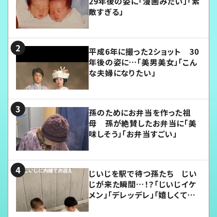
29年後の姿に「漫画みたい」「素
敵すぎる」
平成6年に撮った2ショット 30
年後の姿に…「美男美女」「こん
な夫婦になりたい」
孫のためにお弁当を作った祖
母 孫が絶賛したお弁当に「美
味しそう」「お弁当すごい」
じいじを駅で待つ孫たち じい
じが来た瞬間…！？「じいじイケ
メン」「デレッデレ」「嬉しくて可
愛くてたまらない」「幸せになれ
る」