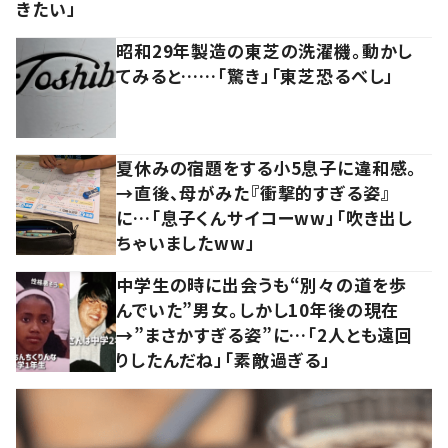
きたい」
昭和29年製造の東芝の洗濯機。動かし
てみると……「驚き」「東芝恐るべし」
夏休みの宿題をする小5息子に違和感。
→直後、母がみた『衝撃的すぎる姿』
に…「息子くんサイコーww」「吹き出し
ちゃいましたww」
中学生の時に出会うも“別々の道を歩
んでいた”男女。しかし10年後の現在
→”まさかすぎる姿”に…「2人とも遠回
りしたんだね」「素敵過ぎる」