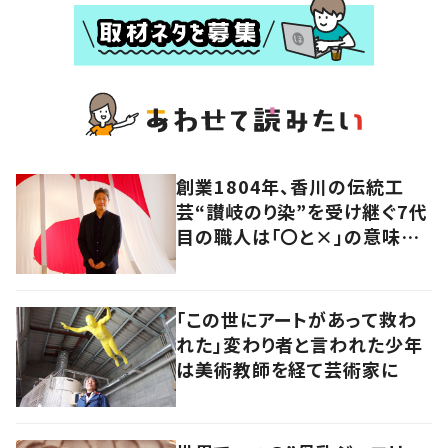
創業1804年、香川の伝統工
芸“讃岐のり染”を受け継ぐ7代
目の職人は「〇と×」の意味を
探求する芸術家でもあった
「この世にアートがあって救わ
れた」変わり者と言われた少年
は美術教師を経て芸術家に