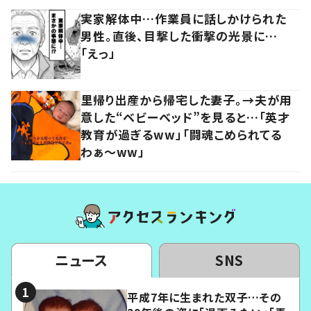
実家解体中…作業員に話しかけられた
男性。直後、目撃した衝撃の光景に…
「えっ」
里帰り出産から帰宅した妻子。→夫が用
意した“ベビーベッド”を見ると…「英才
教育が過ぎるww」「闘魂こめられてる
わぁ～ww」
ニュース
SNS
平成7年に生まれた双子…その