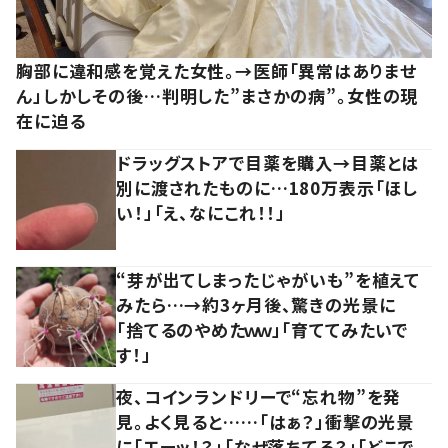
胸部に違和感を覚えた女性。→医師「異常はありませ
ん」しかしその後…判明した”まさかの病”。女性の現
在に迫る
ドラッグストアで目薬を購入→目薬とは
別に渡されたものに…180万表示「ほし
い！」「え、なにこれ！！」
“芽が出てしまったじゃがいも”を植えて
みたら…→約3ヶ月後、驚きの光景に
「捨てるのやめたｗｗ」「育ててみたいで
す！」
夜、コインランドリーで“忘れ物”を発
見。よく見ると……「はぁ？」衝撃の光景
に「エーッ！？」「なぜ落ちてる？」「どこで