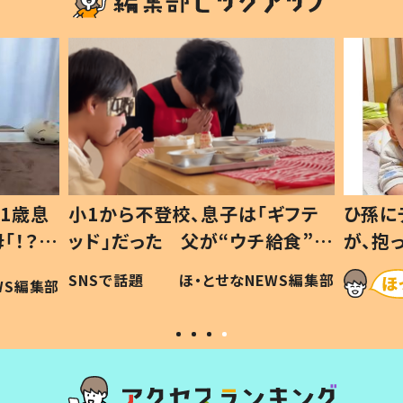
1歳息
小1から不登校、息子は「ギフテ
ひ孫に
「！？」
ッド」だった 父が“ウチ給食”を
が、抱
に「可愛
作り続ける理由とは #令和の親
「涙が
SNSで話題
ほ・とせなNEWS編集部
WS編集部
#令和の子
い」