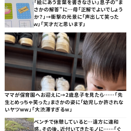
「絵にあう言葉を書きなさい」息子の”ま
さかの解答”に…母「正解でよいでしょう
か？」→衝撃の光景に「声出して笑った
ｗ」「天才だと思います」
ママが保育園へお迎えに→2歳息子を見たら……「先
生とめっちゃ笑った」まさかの姿に「幼児しか許されな
いヤツww」「大渋滞すぎるw」
ベンチで休憩していると…遠方に違和
感。その後、近付いてきたモノに……「ぐ