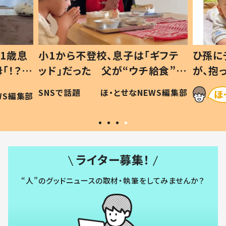
1歳息
小1から不登校、息子は「ギフテ
ひ孫に
「！？」
ッド」だった 父が“ウチ給食”を
が、抱
に「可愛
作り続ける理由とは #令和の親
「涙が
SNSで話題
ほ・とせなNEWS編集部
WS編集部
#令和の子
い」
ライター募集！
“人”のグッドニュースの取材・執筆をしてみませんか？