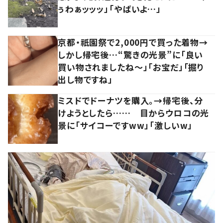
ぅわぁッッッ」「やばいよ…」
京都・祇園祭で2,000円で買った着物→
しかし帰宅後…“驚きの光景”に「良い
買い物されましたね～」「お宝だ」「掘り
出し物ですね」
ミスドでドーナツを購入。→帰宅後、分
けようとしたら…… 目からウロコの光
景に「サイコーですww」「激しいw」