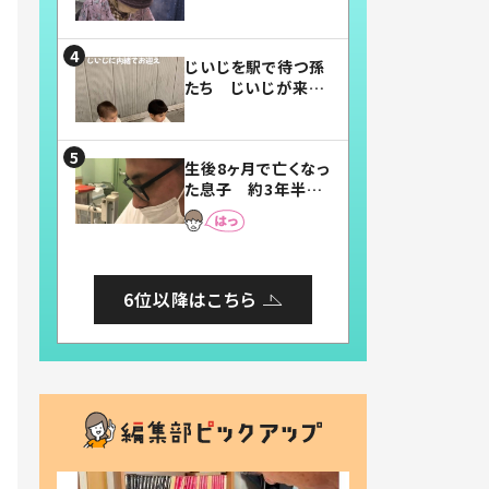
賛したお弁当に「美
味しそう」「お弁当す
ごい」
じいじを駅で待つ孫
たち じいじが来た
瞬間…！？「じいじイ
ケメン」「デレッデレ」
「嬉しくて可愛くてた
生後8ヶ月で亡くなっ
まらない」「幸せにな
た息子 約3年半
れる」
後、当時の妻の日記
に書いてあった本音
とは
6位以降はこちら