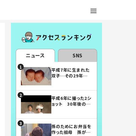
ニュース
SNS
平成7年に生まれた
双子…その29年後
の姿に「漫画みたい」
「素敵すぎる」
平成6年に撮った2シ
ョット 30年後の姿
に…「美男美女」「こ
んな夫婦になりた
い」
孫のためにお弁当を
作った祖母 孫が絶