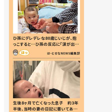
ひ孫にデレデレな80歳じいじが、抱
っこすると…ひ孫の反応に「涙が出ま
した」「可愛くて仕方ない」
ほ・とせなNEWS編集部
生後8ヶ月で亡くなった息子 約3年
半後、当時の妻の日記に書いてあっ