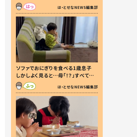
た本音とは
ほ・とせなNEWS編集部
ソファでおにぎりを食べる1歳息子
しかしよく見ると…母「！？」すべてを
察した母の投稿に「可愛いから許
ほ・とせなNEWS編集部
す！」「現行犯〜」