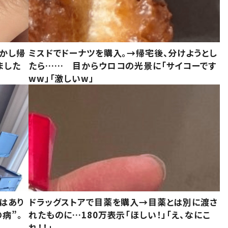
しかし帰
ミスドでドーナツを購入。→帰宅後、分けようとし
ました
たら…… 目からウロコの光景に「サイコーです
ww」「激しいw」
はあり
ドラッグストアで目薬を購入→目薬とは別に渡さ
病”。
れたものに…180万表示「ほしい！」「え、なにこ
れ！！」