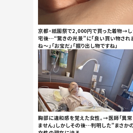
京都・祇園祭で2,000円で買った着物→
宅後…“驚きの光景”に「良い買い物され
ね～」「お宝だ」「掘り出し物ですね」
胸部に違和感を覚えた女性。→医師「異常
ません」しかしその後…判明した”まさかの
女性の現在に迫る