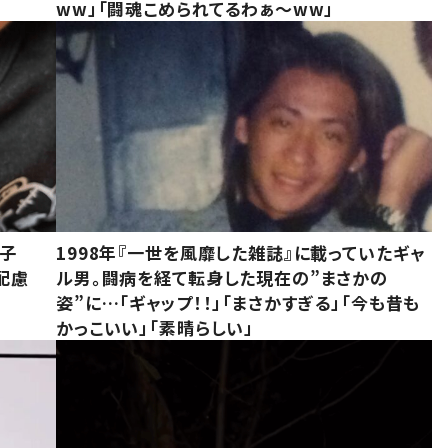
ww」「闘魂こめられてるわぁ～ww」
息子
1998年『一世を風靡した雑誌』に載っていたギャ
配慮
ル男。闘病を経て転身した現在の”まさかの
姿”に…「ギャップ！！」「まさかすぎる」「今も昔も
かっこいい」「素晴らしい」