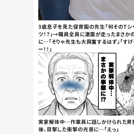
3歳息子を見た保育園の先生「何そのTシ
ツ！？」→職員全員に激震が走ったまさか
に…「そりゃ先生も大興奮するはず」「すげ
ー！！」
実家解体中…作業員に話しかけられた男
後、目撃した衝撃の光景に…「えっ」