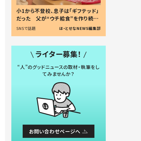
小1から不登校、息子は「ギフテッド」
だった 父が“ウチ給食”を作り続け
る理由とは #令和の親 #令和の子
SNSで話題
ほ・とせなNEWS編集部
ライター募集！
“人”のグッドニュースの取材・執筆をし
てみませんか？
お問い合わせページへ