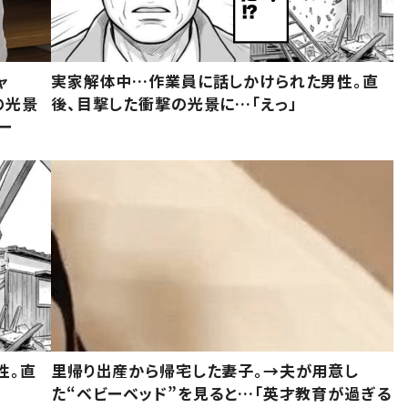
ャ
実家解体中…作業員に話しかけられた男性。直
の光景
後、目撃した衝撃の光景に…「えっ」
ー
性。直
里帰り出産から帰宅した妻子。→夫が用意し
た“ベビーベッド”を見ると…「英才教育が過ぎる