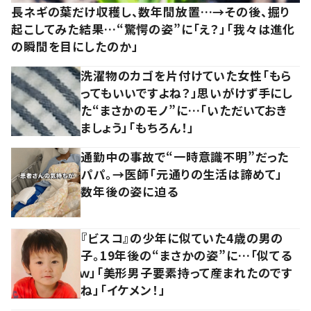
長ネギの葉だけ収穫し、数年間放置…→その後、掘り
起こしてみた結果…“驚愕の姿”に「え？」「我々は進化
の瞬間を目にしたのか」
洗濯物のカゴを片付けていた女性「もら
ってもいいですよね？」思いがけず手にし
た“まさかのモノ”に…「いただいておき
ましょう」「もちろん！」
通勤中の事故で“一時意識不明”だった
パパ。→医師「元通りの生活は諦めて」
数年後の姿に迫る
『ビスコ』の少年に似ていた4歳の男の
子。19年後の“まさかの姿”に…「似てる
ｗ」「美形男子要素持って産まれたのです
ね」「イケメン！」