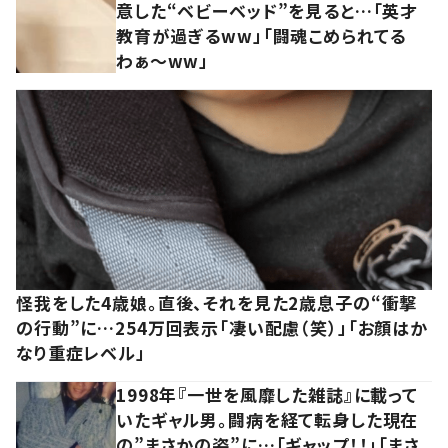
意した“ベビーベッド”を見ると…「英才
教育が過ぎるww」「闘魂こめられてる
わぁ～ww」
怪我をした4歳娘。直後、それを見た2歳息子の“衝撃
の行動”に…254万回表示「凄い配慮（笑）」「お顔はか
なり重症レベル」
1998年『一世を風靡した雑誌』に載って
いたギャル男。闘病を経て転身した現在
の”まさかの姿”に…「ギャップ！！」「まさ