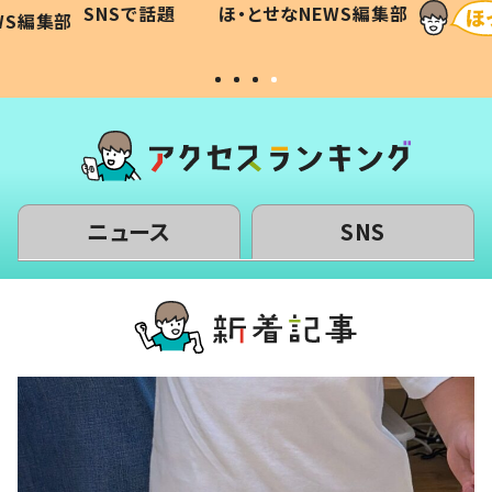
SNSで話題
ほ・とせなNEWS編集部
WS編集部
#令和の子
い」
ニュース
SNS