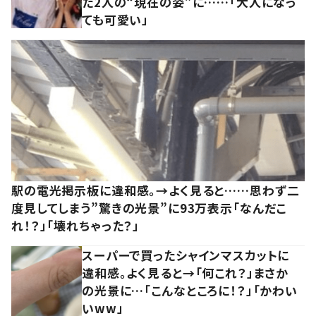
た2人の“現在の姿”に……「大人になっ
ても可愛い」
駅の電光掲示板に違和感。→よく見ると……思わず二
度見してしまう”驚きの光景”に93万表示「なんだこ
れ！？」「壊れちゃった？」
スーパーで買ったシャインマスカットに
違和感。よく見ると→「何これ？」まさか
の光景に…「こんなところに！？」「かわい
いww」