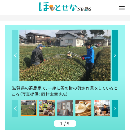
滋賀県の茶農家で、一緒に茶の樹の剪定作業をしていると
ころ（写真提供：岡村友章さん）
1 / 9