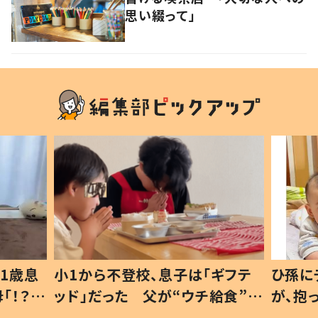
思い綴って」
1歳息
小1から不登校、息子は「ギフテ
ひ孫に
「！？」
ッド」だった 父が“ウチ給食”を
が、抱
に「可愛
作り続ける理由とは #令和の親
「涙が