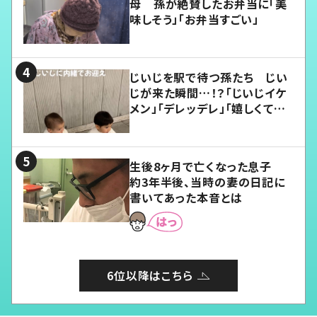
母 孫が絶賛したお弁当に「美
味しそう」「お弁当すごい」
じいじを駅で待つ孫たち じい
じが来た瞬間…！？「じいじイケ
メン」「デレッデレ」「嬉しくて可
愛くてたまらない」「幸せになれ
る」
生後8ヶ月で亡くなった息子
約3年半後、当時の妻の日記に
書いてあった本音とは
6位以降はこちら