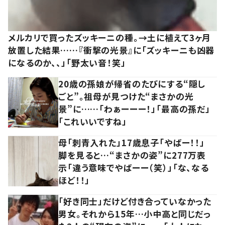
メルカリで買ったズッキーニの種。→土に植えて3ヶ月
放置した結果……『衝撃の光景』に「ズッキーニも凶器
になるのか、、」「野太い音！笑」
20歳の孫娘が帰省のたびにする“隠し
ごと”。祖母が見つけた“まさかの光
景”に……「わぁーーー！」「最高の孫だ」
「これいいですね」
母「刺青入れた」17歳息子「やばー！！」
脚を見ると…“まさかの姿”に277万表
示「違う意味でやばーー（笑）」「な、なる
ほど！！」
「好き同士」だけど付き合っていなかった
男女。それから15年…小中高と同じだっ