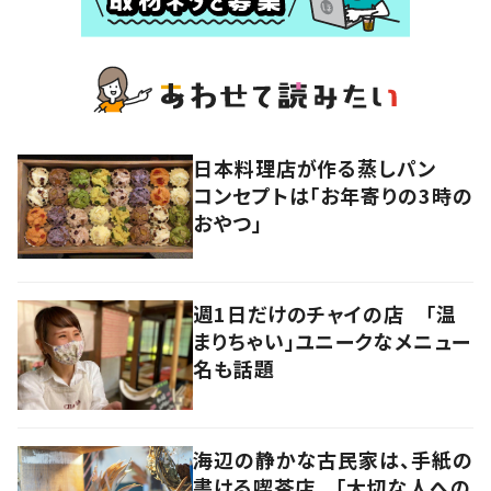
日本料理店が作る蒸しパン
コンセプトは「お年寄りの3時の
おやつ」
週1日だけのチャイの店 「温
まりちゃい」ユニークなメニュー
名も話題
海辺の静かな古民家は、手紙の
書ける喫茶店 「大切な人への