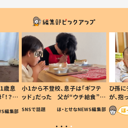
1歳息
小1から不登校、息子は「ギフテ
ひ孫に
「！？」
ッド」だった 父が“ウチ給食”を
が、抱
に「可愛
作り続ける理由とは #令和の親
「涙が
SNSで話題
ほ・とせなNEWS編集部
WS編集部
#令和の子
い」