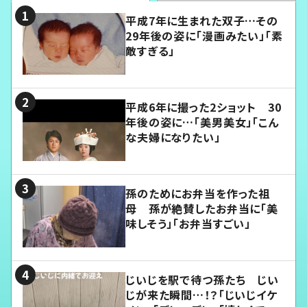
平成7年に生まれた双子…その
29年後の姿に「漫画みたい」「素
敵すぎる」
平成6年に撮った2ショット 30
年後の姿に…「美男美女」「こん
な夫婦になりたい」
孫のためにお弁当を作った祖
母 孫が絶賛したお弁当に「美
味しそう」「お弁当すごい」
じいじを駅で待つ孫たち じい
じが来た瞬間…！？「じいじイケ