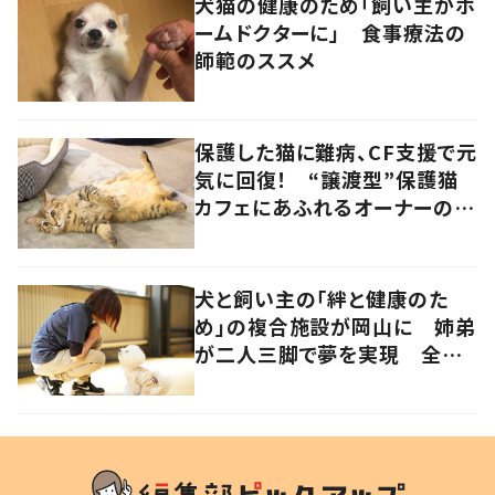
犬猫の健康のため「飼い主がホ
ームドクターに」 食事療法の
師範のススメ
保護した猫に難病、CF支援で元
気に回復！ “譲渡型”保護猫
カフェにあふれるオーナーの愛
情 香川・高松市
犬と飼い主の「絆と健康のた
め」の複合施設が岡山に 姉弟
が二人三脚で夢を実現 全国
初の“犬向け”筋膜リリース療
法も