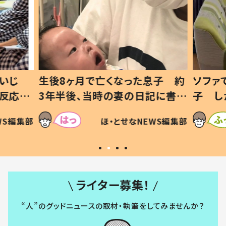
いじ
生後8ヶ月で亡くなった息子 約
ソファ
の反応に
3年半後、当時の妻の日記に書い
子 し
て仕方な
てあった本音とは
すべて
WS編集部
ほ・とせなNEWS編集部
いから
ライター募集！
“人”のグッドニュースの取材・執筆をしてみませんか？