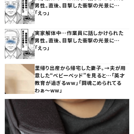
男性。直後、目撃した衝撃の光景に…
「えっ」
実家解体中…作業員に話しかけられた
男性。直後、目撃した衝撃の光景に…
「えっ」
里帰り出産から帰宅した妻子。→夫が用
意した“ベビーベッド”を見ると…「英才
教育が過ぎるww」「闘魂こめられてる
わぁ～ww」