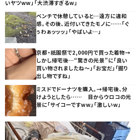
いヤツww」「大渋滞すぎるw」
ベンチで休憩していると…遠方に違和
感。その後、近付いてきたモノに……「ぐ
ぅわぁッッッ」「やばいよ…」
京都・祇園祭で2,000円で買った着物→
しかし帰宅後…“驚きの光景”に「良い
買い物されましたね～」「お宝だ」「掘り
出し物ですね」
ミスドでドーナツを購入。→帰宅後、分
けようとしたら…… 目からウロコの光
景に「サイコーですww」「激しいw」