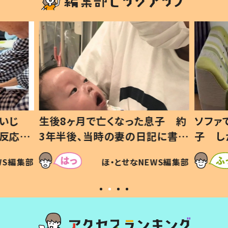
いじ
生後8ヶ月で亡くなった息子 約
ソファ
の反応に
3年半後、当時の妻の日記に書い
子 し
て仕方な
てあった本音とは
すべて
WS編集部
ほ・とせなNEWS編集部
いから