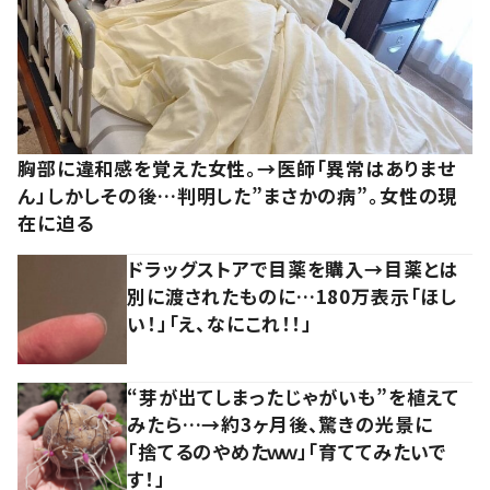
胸部に違和感を覚えた女性。→医師「異常はありませ
ん」しかしその後…判明した”まさかの病”。女性の現
在に迫る
ドラッグストアで目薬を購入→目薬とは
別に渡されたものに…180万表示「ほし
い！」「え、なにこれ！！」
“芽が出てしまったじゃがいも”を植えて
みたら…→約3ヶ月後、驚きの光景に
「捨てるのやめたｗｗ」「育ててみたいで
す！」