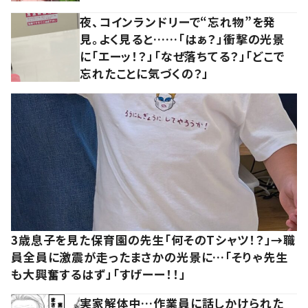
夜、コインランドリーで“忘れ物”を発
見。よく見ると……「はぁ？」衝撃の光景
に「エーッ！？」「なぜ落ちてる？」「どこで
忘れたことに気づくの？」
3歳息子を見た保育園の先生「何そのTシャツ！？」→職
員全員に激震が走ったまさかの光景に…「そりゃ先生
も大興奮するはず」「すげーー！！」
実家解体中…作業員に話しかけられた