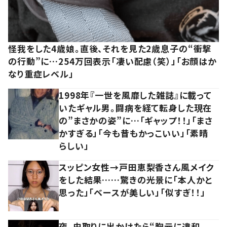
怪我をした4歳娘。直後、それを見た2歳息子の“衝撃
の行動”に…254万回表示「凄い配慮（笑）」「お顔はか
なり重症レベル」
1998年『一世を風靡した雑誌』に載って
いたギャル男。闘病を経て転身した現在
の”まさかの姿”に…「ギャップ！！」「まさ
かすぎる」「今も昔もかっこいい」「素晴
らしい」
スッピン女性→戸田恵梨香さん風メイク
をした結果……驚きの光景に「本人かと
思った」「ベースが美しい」「似すぎ！！」
夜、虫取りに出かけたら“胸元に違和