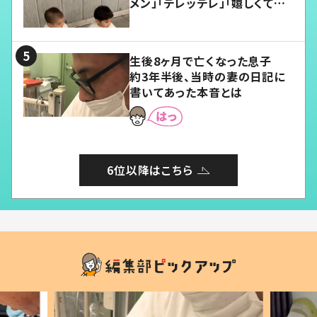
メン」「デレッデレ」「嬉しくて可
愛くてたまらない」「幸せになれ
る」
生後8ヶ月で亡くなった息子
約3年半後、当時の妻の日記に
書いてあった本音とは
6位以降はこちら