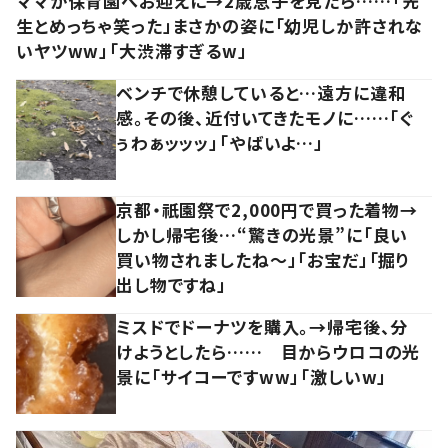
ママが保育園へお迎えに→2歳息子を見たら……「先
生とめっちゃ笑った」まさかの姿に「幼児しか許されな
いヤツww」「大渋滞すぎるw」
ベンチで休憩していると…遠方に違和
感。その後、近付いてきたモノに……「ぐ
ぅわぁッッッ」「やばいよ…」
京都・祇園祭で2,000円で買った着物→
しかし帰宅後…“驚きの光景”に「良い
買い物されましたね～」「お宝だ」「掘り
出し物ですね」
ミスドでドーナツを購入。→帰宅後、分
けようとしたら…… 目からウロコの光
景に「サイコーですww」「激しいw」