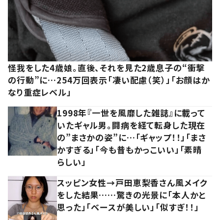
怪我をした4歳娘。直後、それを見た2歳息子の“衝撃
の行動”に…254万回表示「凄い配慮（笑）」「お顔はか
なり重症レベル」
1998年『一世を風靡した雑誌』に載って
いたギャル男。闘病を経て転身した現在
の”まさかの姿”に…「ギャップ！！」「まさ
かすぎる」「今も昔もかっこいい」「素晴
らしい」
スッピン女性→戸田恵梨香さん風メイク
をした結果……驚きの光景に「本人かと
思った」「ベースが美しい」「似すぎ！！」