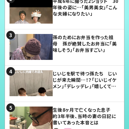
平成6年に撮った2ショット 30
年後の姿に…「美男美女」「こん
な夫婦になりたい」
孫のためにお弁当を作った祖
母 孫が絶賛したお弁当に「美
味しそう」「お弁当すごい」
じいじを駅で待つ孫たち じい
じが来た瞬間…！？「じいじイケ
メン」「デレッデレ」「嬉しくて可
愛くてたまらない」「幸せになれ
る」
生後8ヶ月で亡くなった息子
約3年半後、当時の妻の日記に
書いてあった本音とは