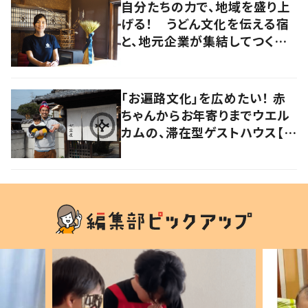
自分たちの力で、地域を盛り上
げる！ うどん文化を伝える宿
と、地元企業が集結してつくり
上げた絶景宿【暮らすように滞
在したくなる宿vol.6】
「お遍路文化」を広めたい！ 赤
ちゃんからお年寄りまでウエル
カムの、滞在型ゲストハウス【暮
らすように滞在したくなる宿
vol.4】