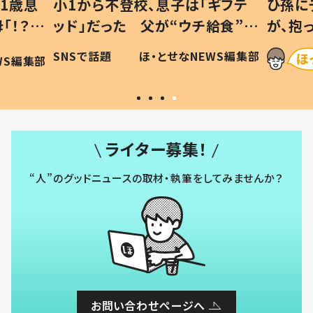
1歳息
小1から不登校、息子は「ギフテ
ひ孫に
「！？」
ッド」だった 父が“ウチ給食”を
が、抱
に「可愛
作り続ける理由とは #令和の親
「涙が
SNSで話題
ほ・とせなNEWS編集部
WS編集部
#令和の子
い」
ライター募集！
“人”のグッドニュースの取材・執筆をしてみませんか？
お問い合わせページへ