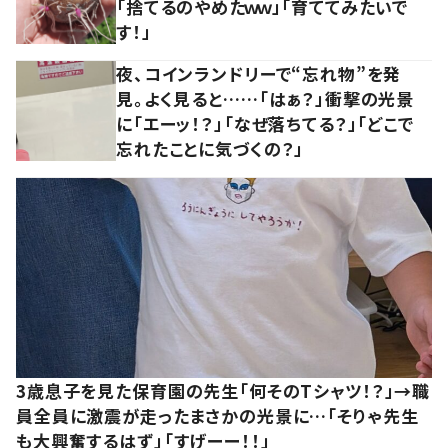
「捨てるのやめたｗｗ」「育ててみたいで
す！」
夜、コインランドリーで“忘れ物”を発
見。よく見ると……「はぁ？」衝撃の光景
に「エーッ！？」「なぜ落ちてる？」「どこで
忘れたことに気づくの？」
3歳息子を見た保育園の先生「何そのTシャツ！？」→職
員全員に激震が走ったまさかの光景に…「そりゃ先生
も大興奮するはず」「すげーー！！」