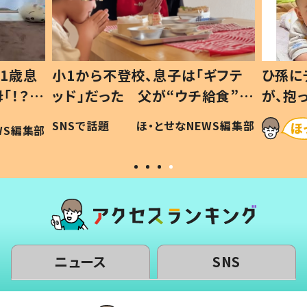
1歳息
小1から不登校、息子は「ギフテ
ひ孫に
「！？」
ッド」だった 父が“ウチ給食”を
が、抱
に「可愛
作り続ける理由とは #令和の親
「涙が
SNSで話題
ほ・とせなNEWS編集部
WS編集部
#令和の子
い」
ニュース
SNS