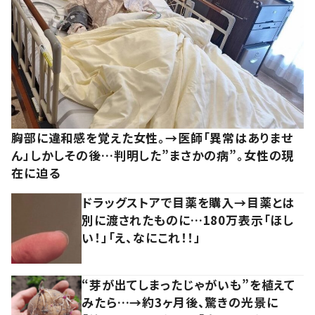
胸部に違和感を覚えた女性。→医師「異常はありませ
ん」しかしその後…判明した”まさかの病”。女性の現
在に迫る
ドラッグストアで目薬を購入→目薬とは
別に渡されたものに…180万表示「ほし
い！」「え、なにこれ！！」
“芽が出てしまったじゃがいも”を植えて
みたら…→約3ヶ月後、驚きの光景に