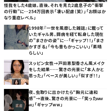
怪我をした4歳娘。直後、それを見た2歳息子の“衝撃
の行動”に…254万回表示「凄い配慮（笑）」「お顔はか
なり重症レベル」
1998年『一世を風靡した雑誌』に載って
いたギャル男。闘病を経て転身した現在
の”まさかの姿”に…「ギャップ！！」「まさ
かすぎる」「今も昔もかっこいい」「素晴
らしい」
スッピン女性→戸田恵梨香さん風メイク
をした結果……驚きの光景に「本人かと
思った」「ベースが美しい」「似すぎ！！」
夜、虫取りに出かけたら“胸元に違和
感”→直後、驚きの光景に…「笑ったｗｗ
ｗ」「ギャップww」