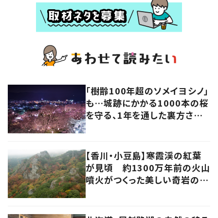
「樹齢100年超のソメイヨシノ」
も…城跡にかかる1000本の桜
を守る、1年を通した裏方さん
の地道な努力と愛情
【香川・小豆島】寒霞渓の紅葉
が見頃 約1300万年前の火山
噴火がつくった美しい奇岩の景
色