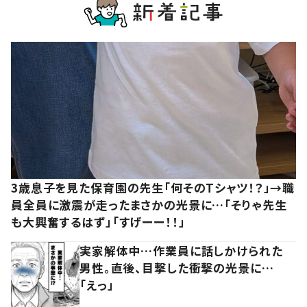
3歳息子を見た保育園の先生「何そのTシャツ！？」→職
員全員に激震が走ったまさかの光景に…「そりゃ先生
も大興奮するはず」「すげーー！！」
実家解体中…作業員に話しかけられた
男性。直後、目撃した衝撃の光景に…
「えっ」