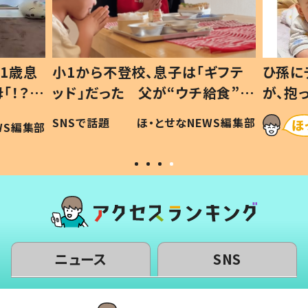
1歳息
小1から不登校、息子は「ギフテ
ひ孫に
「！？」
ッド」だった 父が“ウチ給食”を
が、抱
に「可愛
作り続ける理由とは #令和の親
「涙が
SNSで話題
ほ・とせなNEWS編集部
WS編集部
#令和の子
い」
ニュース
SNS