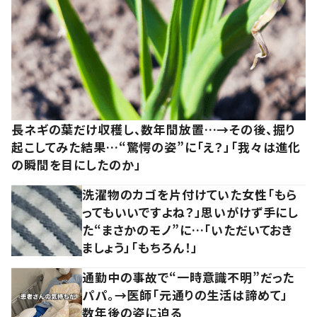
長ネギの葉だけ収穫し、数年間放置…→その後、掘り
起こしてみた結果…“驚愕の姿”に「え？」「我々は進化
の瞬間を目にしたのか」
洗濯物のカゴを片付けていた女性「もら
ってもいいですよね？」思いがけず手にし
た“まさかのモノ”に…「いただいておき
ましょう」「もちろん！」
通勤中の事故で“一時意識不明”だった
パパ。→医師「元通りの生活は諦めて」
数年後の姿に迫る