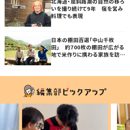
北海道・屈斜路湖の自然の移ろ
いを撮り続けて9年 宿を営み
料理でも表現
日本の棚田百選「中山千枚
田」 約700枚の棚田が広がる
地で米作りに携わる家族を訪ね
て 香川・小豆島