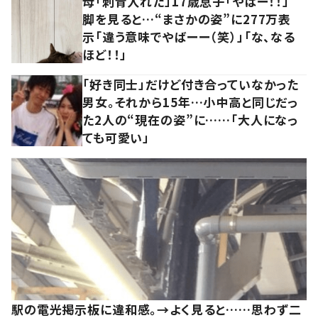
母「刺青入れた」17歳息子「やばー！！」
脚を見ると…“まさかの姿”に277万表
示「違う意味でやばーー（笑）」「な、なる
ほど！！」
「好き同士」だけど付き合っていなかった
男女。それから15年…小中高と同じだっ
た2人の“現在の姿”に……「大人になっ
ても可愛い」
駅の電光掲示板に違和感。→よく見ると……思わず二