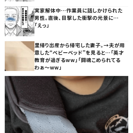
実家解体中…作業員に話しかけられた
男性。直後、目撃した衝撃の光景に…
「えっ」
里帰り出産から帰宅した妻子。→夫が用
意した“ベビーベッド”を見ると…「英才
教育が過ぎるww」「闘魂こめられてる
わぁ～ww」