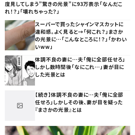
度見してしまう”驚きの光景”に93万表示「なんだこ
れ！？」「壊れちゃった？」
スーパーで買ったシャインマスカットに
違和感。よく見ると→「何これ？」まさか
の光景に…「こんなところに！？」「かわい
いww」
体調不良の妻に…夫「俺に全部任せろ」
しかし数時間後「なにこれ…」妻が目に
した光景とは
【続き】体調不良の妻に…夫「俺に全部
任せろ」しかしその後、妻が目を疑った
『まさかの光景』とは