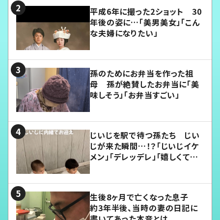
平成6年に撮った2ショット 30
年後の姿に…「美男美女」「こん
な夫婦になりたい」
孫のためにお弁当を作った祖
母 孫が絶賛したお弁当に「美
味しそう」「お弁当すごい」
じいじを駅で待つ孫たち じい
じが来た瞬間…！？「じいじイケ
メン」「デレッデレ」「嬉しくて可
愛くてたまらない」「幸せになれ
る」
生後8ヶ月で亡くなった息子
約3年半後、当時の妻の日記に
書いてあった本音とは