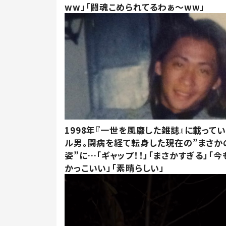
ww」「闘魂こめられてるわぁ～ww」
1998年『一世を風靡した雑誌』に載って
ル男。闘病を経て転身した現在の”まさか
姿”に…「ギャップ！！」「まさかすぎる」「
かっこいい」「素晴らしい」