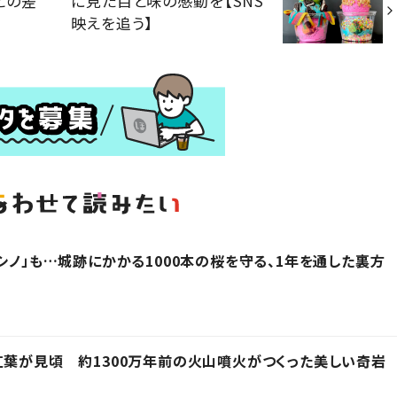
との差
に見た目と味の感動を【SNS
映えを追う】
シノ」も…城跡にかかる1000本の桜を守る、1年を通した裏方
紅葉が見頃 約1300万年前の火山噴火がつくった美しい奇岩