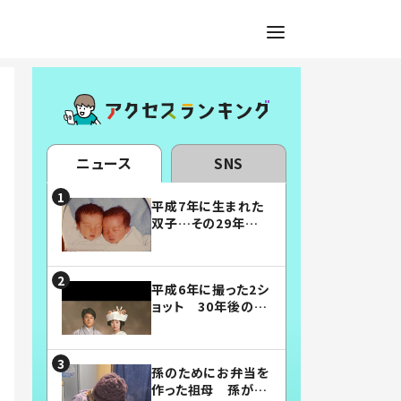
ニュース
SNS
平成7年に生まれた
双子…その29年後
の姿に「漫画みたい」
「素敵すぎる」
平成6年に撮った2シ
ョット 30年後の姿
に…「美男美女」「こ
んな夫婦になりた
い」
孫のためにお弁当を
作った祖母 孫が絶