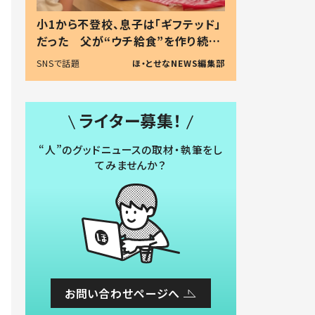
小1から不登校、息子は「ギフテッド」
だった 父が“ウチ給食”を作り続け
る理由とは #令和の親 #令和の子
SNSで話題
ほ・とせなNEWS編集部
ライター募集！
“人”のグッドニュースの取材・執筆をし
てみませんか？
お問い合わせページへ