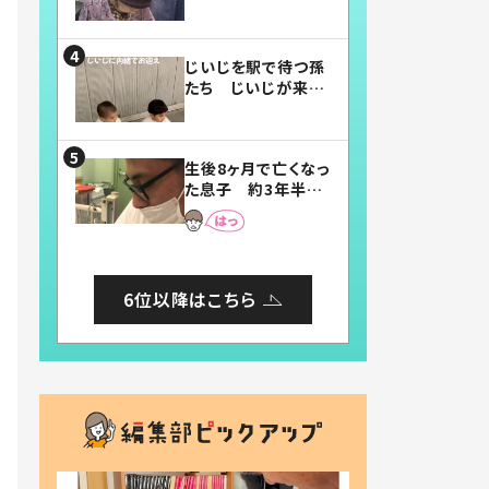
賛したお弁当に「美
味しそう」「お弁当す
ごい」
じいじを駅で待つ孫
たち じいじが来た
瞬間…！？「じいじイ
ケメン」「デレッデレ」
「嬉しくて可愛くてた
生後8ヶ月で亡くなっ
まらない」「幸せにな
た息子 約3年半
れる」
後、当時の妻の日記
に書いてあった本音
とは
6位以降はこちら