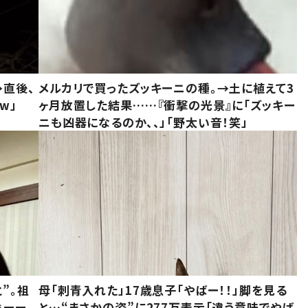
→直後、
メルカリで買ったズッキーニの種。→土に植えて3
w」
ヶ月放置した結果……『衝撃の光景』に「ズッキー
ニも凶器になるのか、、」「野太い音！笑」
”。祖
母「刺青入れた」17歳息子「やばー！！」脚を見る
ぁーー
と…“まさかの姿”に277万表示「違う意味でやば