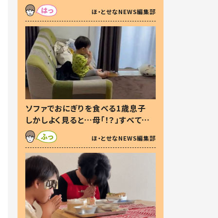
た本音とは
ほ・とせなNEWS編集部
ソファでおにぎりを食べる1歳息子
しかしよく見ると…母「！？」すべてを
察した母の投稿に「可愛いから許
ほ・とせなNEWS編集部
す！」「現行犯〜」