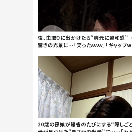
夜、虫取りに出かけたら“胸元に違和感”
驚きの光景に…「笑ったｗｗｗ」「ギャップw
20歳の孫娘が帰省のたびにする“隠しごと
母が見つけた“まさかの光景”に……「わ