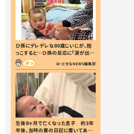
ひ孫にデレデレな80歳じいじが、抱
っこすると…ひ孫の反応に「涙が出ま
した」「可愛くて仕方ない」
ほ・とせなNEWS編集部
生後8ヶ月で亡くなった息子 約3年
半後、当時の妻の日記に書いてあっ