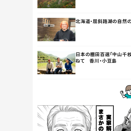
北海道・屈斜路湖の自然
日本の棚田百選「中山千枚
ねて 香川・小豆島