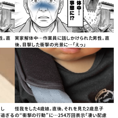
性。直
実家解体中…作業員に話しかけられた男性。直
後、目撃した衝撃の光景に…「えっ」
意し
怪我をした4歳娘。直後、それを見た2歳息子
が過ぎる
の“衝撃の行動”に…254万回表示「凄い配慮