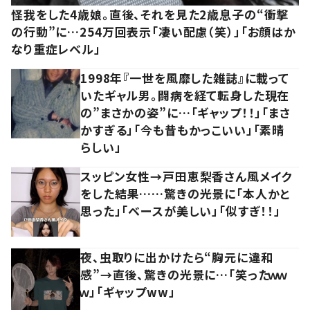
怪我をした4歳娘。直後、それを見た2歳息子の“衝撃
の行動”に…254万回表示「凄い配慮（笑）」「お顔はか
なり重症レベル」
1998年『一世を風靡した雑誌』に載って
いたギャル男。闘病を経て転身した現在
の”まさかの姿”に…「ギャップ！！」「まさ
かすぎる」「今も昔もかっこいい」「素晴
らしい」
スッピン女性→戸田恵梨香さん風メイク
をした結果……驚きの光景に「本人かと
思った」「ベースが美しい」「似すぎ！！」
夜、虫取りに出かけたら“胸元に違和
感”→直後、驚きの光景に…「笑ったｗｗ
ｗ」「ギャップww」