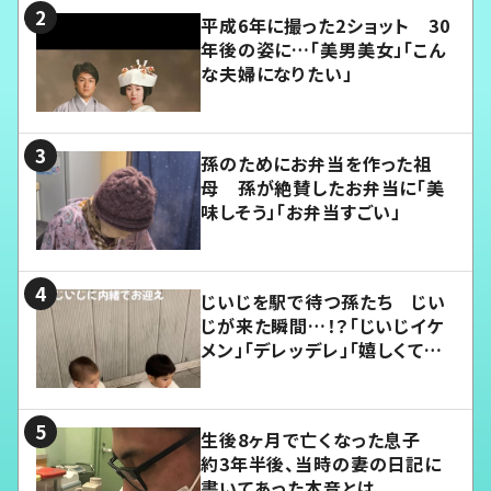
平成6年に撮った2ショット 30
年後の姿に…「美男美女」「こん
な夫婦になりたい」
孫のためにお弁当を作った祖
母 孫が絶賛したお弁当に「美
味しそう」「お弁当すごい」
じいじを駅で待つ孫たち じい
じが来た瞬間…！？「じいじイケ
メン」「デレッデレ」「嬉しくて可
愛くてたまらない」「幸せになれ
る」
生後8ヶ月で亡くなった息子
約3年半後、当時の妻の日記に
書いてあった本音とは