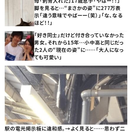
母「刺青入れた」17歳息子「やばー！！」
脚を見ると…“まさかの姿”に277万表
示「違う意味でやばーー（笑）」「な、なる
ほど！！」
「好き同士」だけど付き合っていなかった
男女。それから15年…小中高と同じだっ
た2人の“現在の姿”に……「大人になっ
ても可愛い」
駅の電光掲示板に違和感。→よく見ると……思わず二