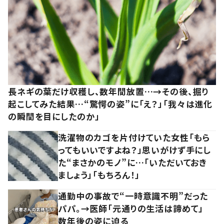
長ネギの葉だけ収穫し、数年間放置…→その後、掘り
起こしてみた結果…“驚愕の姿”に「え？」「我々は進化
の瞬間を目にしたのか」
洗濯物のカゴを片付けていた女性「もら
ってもいいですよね？」思いがけず手にし
た“まさかのモノ”に…「いただいておき
ましょう」「もちろん！」
通勤中の事故で“一時意識不明”だった
パパ。→医師「元通りの生活は諦めて」
数年後の姿に迫る