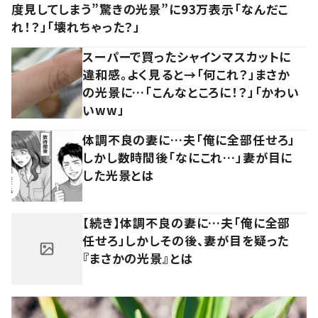
度見してしまう”驚きの光景”に93万表示「なんだこ
れ！？」「壊れちゃった？」
スーパーで買ったシャインマスカットに
違和感。よく見ると→「何これ？」まさか
の光景に…「こんなところに！？」「かわい
いww」
体調不良の妻に…夫「俺に全部任せろ」
しかし数時間後「なにこれ…」妻が目に
した光景とは
【続き】体調不良の妻に…夫「俺に全部
任せろ」しかしその後、妻が目を疑った
『まさかの光景』とは