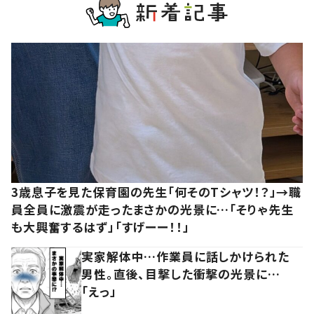
3歳息子を見た保育園の先生「何そのTシャツ！？」→職
員全員に激震が走ったまさかの光景に…「そりゃ先生
も大興奮するはず」「すげーー！！」
実家解体中…作業員に話しかけられた
男性。直後、目撃した衝撃の光景に…
「えっ」