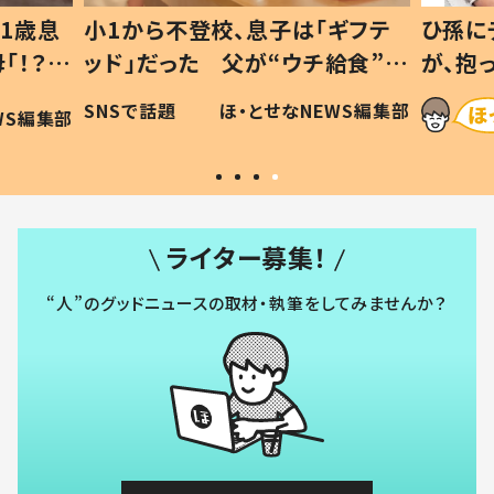
1歳息
小1から不登校、息子は「ギフテ
ひ孫に
「！？」
ッド」だった 父が“ウチ給食”を
が、抱
に「可愛
作り続ける理由とは #令和の親
「涙が
SNSで話題
ほ・とせなNEWS編集部
WS編集部
#令和の子
い」
ライター募集！
“人”のグッドニュースの取材・執筆をしてみませんか？