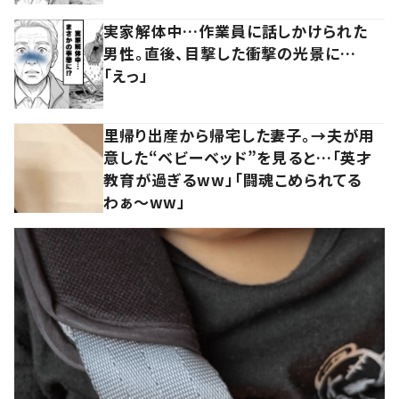
実家解体中…作業員に話しかけられた
男性。直後、目撃した衝撃の光景に…
「えっ」
里帰り出産から帰宅した妻子。→夫が用
意した“ベビーベッド”を見ると…「英才
教育が過ぎるww」「闘魂こめられてる
わぁ～ww」