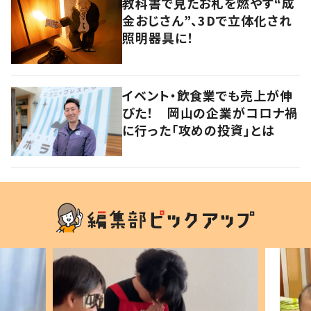
教科書で見たお札を燃やす“成
金おじさん”、3Dで立体化され
照明器具に！
イベント・飲食業でも売上が伸
びた！ 岡山の企業がコロナ禍
に行った「攻めの投資」とは