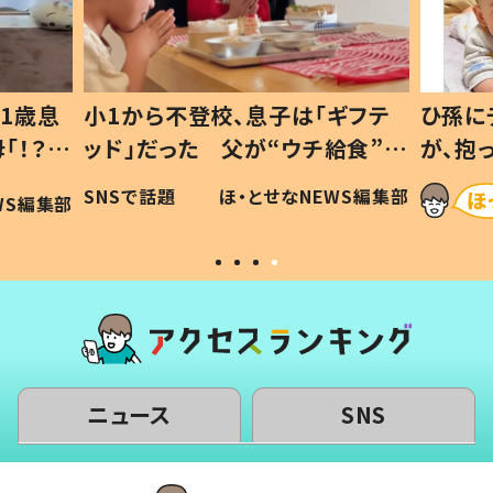
1歳息
小1から不登校、息子は「ギフテ
ひ孫に
「！？」
ッド」だった 父が“ウチ給食”を
が、抱
に「可愛
作り続ける理由とは #令和の親
「涙が
SNSで話題
ほ・とせなNEWS編集部
WS編集部
#令和の子
い」
ニュース
SNS