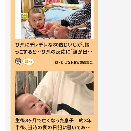
ひ孫にデレデレな80歳じいじが、抱
っこすると…ひ孫の反応に「涙が出ま
した」「可愛くて仕方ない」
ほ・とせなNEWS編集部
生後8ヶ月で亡くなった息子 約3年
半後、当時の妻の日記に書いてあっ