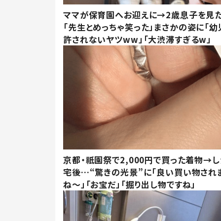
ママが保育園へお迎えに→2歳息子を見
「先生とめっちゃ笑った」まさかの姿に「幼
許されないヤツww」「大渋滞すぎるw」
京都・祇園祭で2,000円で買った着物→
宅後…“驚きの光景”に「良い買い物され
ね～」「お宝だ」「掘り出し物ですね」