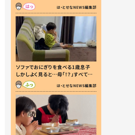
た本音とは
ほ・とせなNEWS編集部
ソファでおにぎりを食べる1歳息子
しかしよく見ると…母「！？」すべてを
察した母の投稿に「可愛いから許
ほ・とせなNEWS編集部
す！」「現行犯〜」