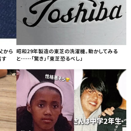
父から
昭和29年製造の東芝の洗濯機。動かしてみる
省す
と……「驚き」「東芝恐るべし」