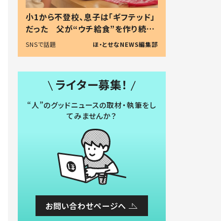
小1から不登校、息子は「ギフテッド」
だった 父が“ウチ給食”を作り続け
る理由とは #令和の親 #令和の子
SNSで話題
ほ・とせなNEWS編集部
ライター募集！
“人”のグッドニュースの取材・執筆をし
てみませんか？
お問い合わせページへ