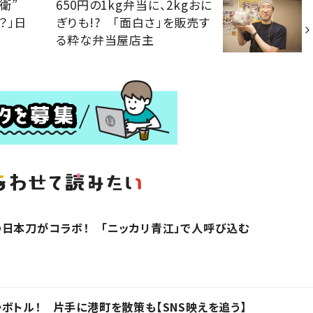
兵衛”
650円の1kg弁当に、2kgおに
？」日
ぎりも!? 「面白さ」を販売す
る粋な弁当屋店主
日本刀がコラボ！ 「ニッカリ青江」で人呼び込む
ボトル！ 片手に港町を散策も【SNS映えを追う】