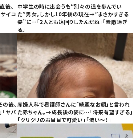
直後、
中学生の時に出会うも“別々の道を歩んでい
んサイコ
た”男女。しかし10年後の現在→”まさかすぎる
姿”に…「2人とも遠回りしたんだね」「素敵過ぎ
る」
その後、
産婦人科で看護師さんに「綺麗なお顔」と言われ
」「ヤバ
た赤ちゃん。→成長後の姿に…「将来有望すぎる」
「クリクリのお目目で可愛い」「渋い～！」