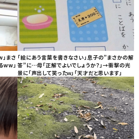
w」まさ
「絵にあう言葉を書きなさい」息子の”まさかの解
るww」
答”に…母「正解でよいでしょうか？」→衝撃の光
景に「声出して笑ったｗ」「天才だと思います」