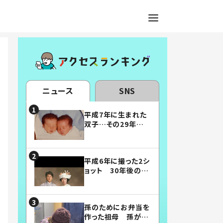
ニュース
SNS
平成7年に生まれた
双子…その29年後
の姿に「漫画みたい」
「素敵すぎる」
平成6年に撮った2シ
ョット 30年後の姿
に…「美男美女」「こ
んな夫婦になりた
い」
孫のためにお弁当を
作った祖母 孫が絶