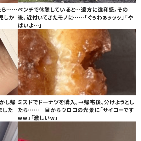
たら……
ベンチで休憩していると…遠方に違和感。その
児しか
後、近付いてきたモノに……「ぐぅわぁッッッ」「や
ばいよ…」
しかし帰
ミスドでドーナツを購入。→帰宅後、分けようとし
ました
たら…… 目からウロコの光景に「サイコーです
ww」「激しいw」