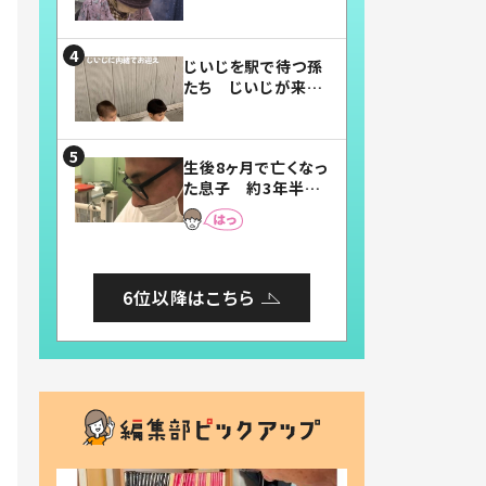
賛したお弁当に「美
味しそう」「お弁当す
ごい」
じいじを駅で待つ孫
たち じいじが来た
瞬間…！？「じいじイ
ケメン」「デレッデレ」
「嬉しくて可愛くてた
生後8ヶ月で亡くなっ
まらない」「幸せにな
た息子 約3年半
れる」
後、当時の妻の日記
に書いてあった本音
とは
6位以降はこちら