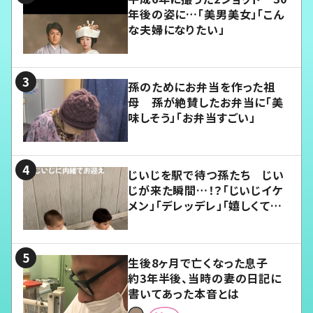
年後の姿に…「美男美女」「こん
な夫婦になりたい」
孫のためにお弁当を作った祖
母 孫が絶賛したお弁当に「美
味しそう」「お弁当すごい」
じいじを駅で待つ孫たち じい
じが来た瞬間…！？「じいじイケ
メン」「デレッデレ」「嬉しくて可
愛くてたまらない」「幸せになれ
る」
生後8ヶ月で亡くなった息子
約3年半後、当時の妻の日記に
書いてあった本音とは