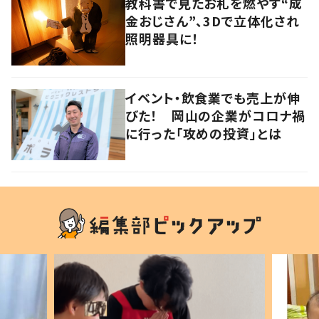
教科書で見たお札を燃やす“成
金おじさん”、3Dで立体化され
照明器具に！
イベント・飲食業でも売上が伸
びた！ 岡山の企業がコロナ禍
に行った「攻めの投資」とは