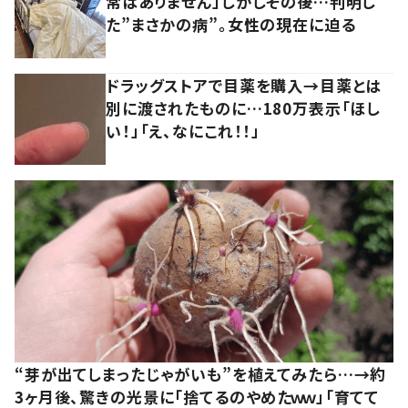
常はありません」しかしその後…判明し
た”まさかの病”。女性の現在に迫る
ドラッグストアで目薬を購入→目薬とは
別に渡されたものに…180万表示「ほし
い！」「え、なにこれ！！」
“芽が出てしまったじゃがいも”を植えてみたら…→約
3ヶ月後、驚きの光景に「捨てるのやめたｗｗ」「育てて