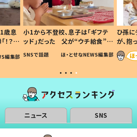
1歳息
小1から不登校、息子は「ギフテ
ひ孫に
「！？」
ッド」だった 父が“ウチ給食”を
が、抱
に「可愛
作り続ける理由とは #令和の親
「涙が
SNSで話題
ほ・とせなNEWS編集部
WS編集部
#令和の子
い」
ニュース
SNS