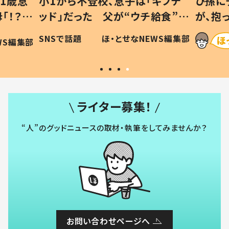
1歳息
小1から不登校、息子は「ギフテ
ひ孫に
「！？」
ッド」だった 父が“ウチ給食”を
が、抱
に「可愛
作り続ける理由とは #令和の親
「涙が
SNSで話題
ほ・とせなNEWS編集部
WS編集部
#令和の子
い」
ライター募集！
“人”のグッドニュースの取材・執筆をしてみませんか？
お問い合わせページへ