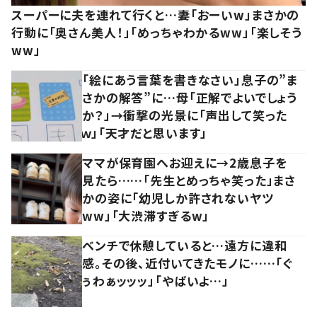
スーパーに夫を連れて行くと…妻「おーいw」まさかの
行動に「奥さん美人！」「めっちゃわかるww」「楽しそう
ww」
「絵にあう言葉を書きなさい」息子の”ま
さかの解答”に…母「正解でよいでしょう
か？」→衝撃の光景に「声出して笑った
ｗ」「天才だと思います」
ママが保育園へお迎えに→2歳息子を
見たら……「先生とめっちゃ笑った」まさ
かの姿に「幼児しか許されないヤツ
ww」「大渋滞すぎるw」
ベンチで休憩していると…遠方に違和
感。その後、近付いてきたモノに……「ぐ
ぅわぁッッッ」「やばいよ…」