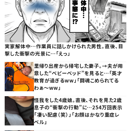
実家解体中…作業員に話しかけられた男性。直後、目
撃した衝撃の光景に…「えっ」
里帰り出産から帰宅した妻子。→夫が用
意した“ベビーベッド”を見ると…「英才
教育が過ぎるww」「闘魂こめられてる
わぁ～ww」
怪我をした4歳娘。直後、それを見た2歳
息子の“衝撃の行動”に…254万回表示
「凄い配慮（笑）」「お顔はかなり重症レ
ベル」