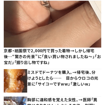
京都・祇園祭で2,000円で買った着物→しかし帰宅
後…“驚きの光景”に「良い買い物されましたね～」「お
宝だ」「掘り出し物ですね」
ミスドでドーナツを購入。→帰宅後、分
けようとしたら…… 目からウロコの光
景に「サイコーですww」「激しいw」
胸部に違和感を覚えた女性。→医師「異