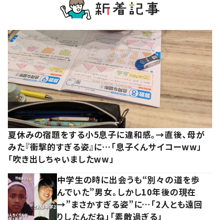
夏休みの宿題をする小5息子に違和感。→直後、母が
みた『衝撃的すぎる姿』に…「息子くんサイコーww」
「吹き出しちゃいましたww」
中学生の時に出会うも“別々の道を歩
んでいた”男女。しかし10年後の現在
→”まさかすぎる姿”に…「2人とも遠回
りしたんだね」「素敵過ぎる」