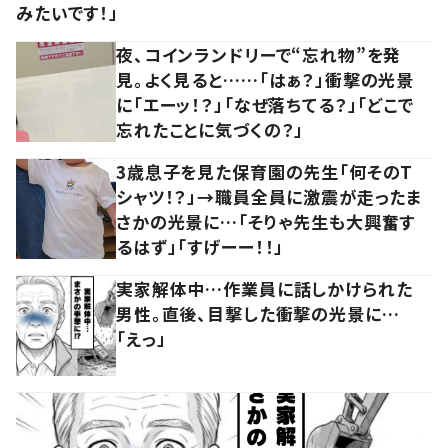
みたいです！」
夜、コインランドリーで“忘れ物”を発
見。よく見ると……「はぁ？」衝撃の光景
に「エーッ！？」「なぜ落ちてる？」「どこで
忘れたことに気づくの？」
3歳息子を見た保育園の先生「何そのT
シャツ！？」→職員全員に激震が走ったま
さかの光景に…「そりゃ先生も大興奮す
るはず」「すげーー！！」
実家解体中…作業員に話しかけられた
男性。直後、目撃した衝撃の光景に…
「えっ」