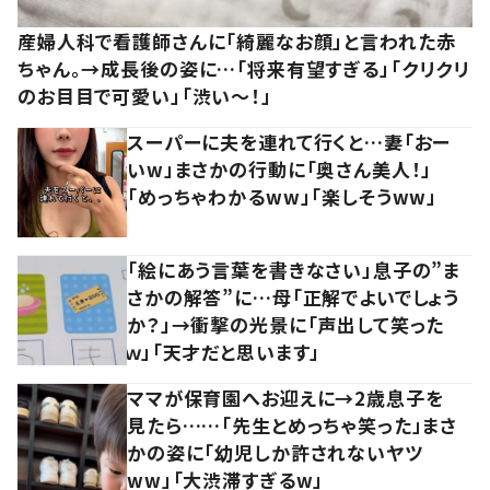
産婦人科で看護師さんに「綺麗なお顔」と言われた赤
ちゃん。→成長後の姿に…「将来有望すぎる」「クリクリ
のお目目で可愛い」「渋い～！」
スーパーに夫を連れて行くと…妻「おー
いw」まさかの行動に「奥さん美人！」
「めっちゃわかるww」「楽しそうww」
「絵にあう言葉を書きなさい」息子の”ま
さかの解答”に…母「正解でよいでしょう
か？」→衝撃の光景に「声出して笑った
ｗ」「天才だと思います」
ママが保育園へお迎えに→2歳息子を
見たら……「先生とめっちゃ笑った」まさ
かの姿に「幼児しか許されないヤツ
ww」「大渋滞すぎるw」