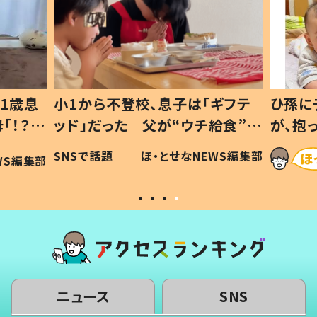
1歳息
小1から不登校、息子は「ギフテ
ひ孫に
「！？」
ッド」だった 父が“ウチ給食”を
が、抱
に「可愛
作り続ける理由とは #令和の親
「涙が
SNSで話題
ほ・とせなNEWS編集部
WS編集部
#令和の子
い」
ニュース
SNS