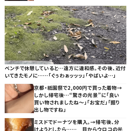
ベンチで休憩していると…遠方に違和感。その後、近付
いてきたモノに……「ぐぅわぁッッッ」「やばいよ…」
京都・祇園祭で2,000円で買った着物→
しかし帰宅後…“驚きの光景”に「良い
買い物されましたね～」「お宝だ」「掘り
出し物ですね」
ミスドでドーナツを購入。→帰宅後、分
けようとしたら…… 目からウロコの光