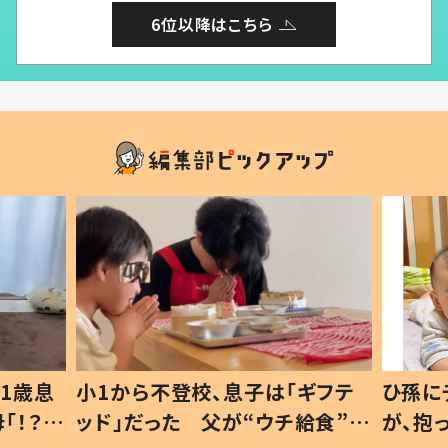
6位以降はこちら
1歳息
小1から不登校、息子は「ギフテ
ひ孫に
「！？」
ッド」だった 父が“ウチ給食”を
が、抱