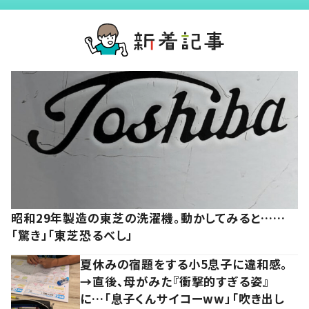
昭和29年製造の東芝の洗濯機。動かしてみると……
「驚き」「東芝恐るべし」
夏休みの宿題をする小5息子に違和感。
→直後、母がみた『衝撃的すぎる姿』
に…「息子くんサイコーww」「吹き出し