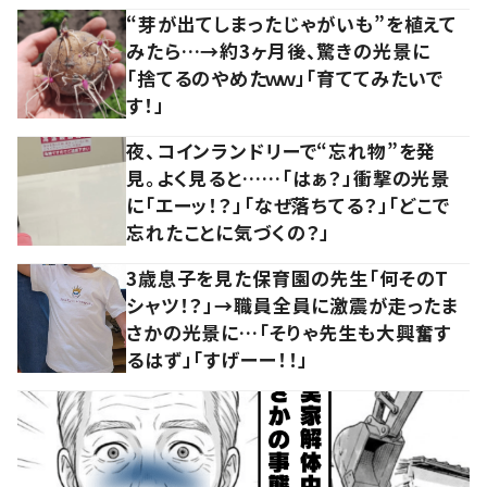
“芽が出てしまったじゃがいも”を植えて
みたら…→約3ヶ月後、驚きの光景に
「捨てるのやめたｗｗ」「育ててみたいで
す！」
夜、コインランドリーで“忘れ物”を発
見。よく見ると……「はぁ？」衝撃の光景
に「エーッ！？」「なぜ落ちてる？」「どこで
忘れたことに気づくの？」
3歳息子を見た保育園の先生「何そのT
シャツ！？」→職員全員に激震が走ったま
さかの光景に…「そりゃ先生も大興奮す
るはず」「すげーー！！」