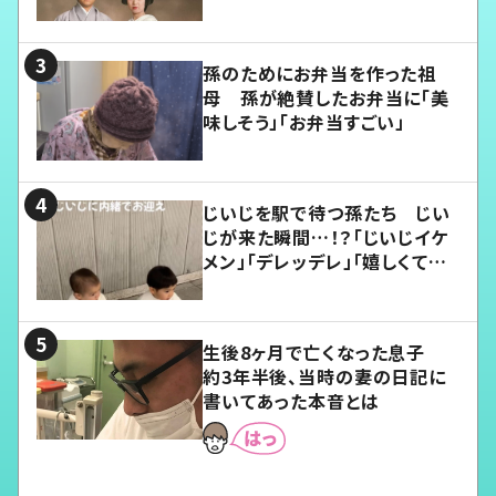
孫のためにお弁当を作った祖
母 孫が絶賛したお弁当に「美
味しそう」「お弁当すごい」
じいじを駅で待つ孫たち じい
じが来た瞬間…！？「じいじイケ
メン」「デレッデレ」「嬉しくて可
愛くてたまらない」「幸せになれ
る」
生後8ヶ月で亡くなった息子
約3年半後、当時の妻の日記に
書いてあった本音とは