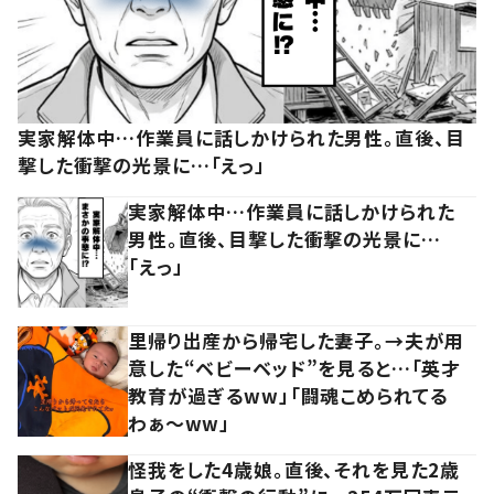
実家解体中…作業員に話しかけられた男性。直後、目
撃した衝撃の光景に…「えっ」
実家解体中…作業員に話しかけられた
男性。直後、目撃した衝撃の光景に…
「えっ」
里帰り出産から帰宅した妻子。→夫が用
意した“ベビーベッド”を見ると…「英才
教育が過ぎるww」「闘魂こめられてる
わぁ～ww」
怪我をした4歳娘。直後、それを見た2歳