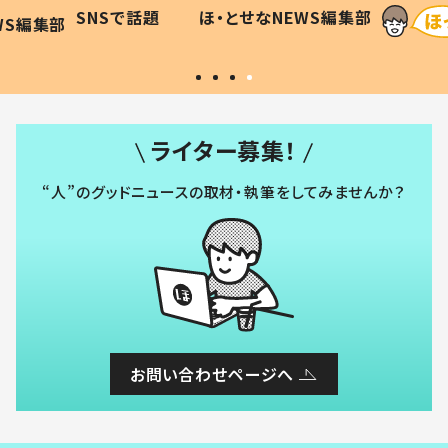
に「可愛
作り続ける理由とは #令和の親
「涙が
SNSで話題
ほ・とせなNEWS編集部
WS編集部
#令和の子
い」
ライター募集！
“人”のグッドニュースの取材・執筆をしてみませんか？
お問い合わせページへ