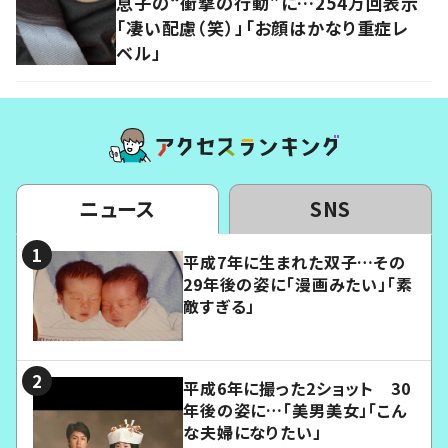
息子の“衝撃の行動”に…254万回表示
「凄い配慮（笑）」「お顔はかなり重症レ
ベル」
ニュース
SNS
平成7年に生まれた双子…その
29年後の姿に「漫画みたい」「素
敵すぎる」
平成6年に撮った2ショット 30
年後の姿に…「美男美女」「こん
な夫婦になりたい」