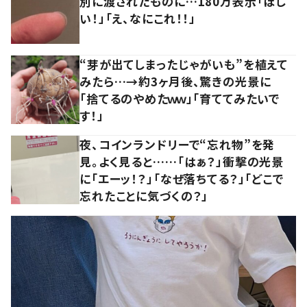
別に渡されたものに…180万表示「ほし
い！」「え、なにこれ！！」
“芽が出てしまったじゃがいも”を植えて
みたら…→約3ヶ月後、驚きの光景に
「捨てるのやめたｗｗ」「育ててみたいで
す！」
夜、コインランドリーで“忘れ物”を発
見。よく見ると……「はぁ？」衝撃の光景
に「エーッ！？」「なぜ落ちてる？」「どこで
忘れたことに気づくの？」