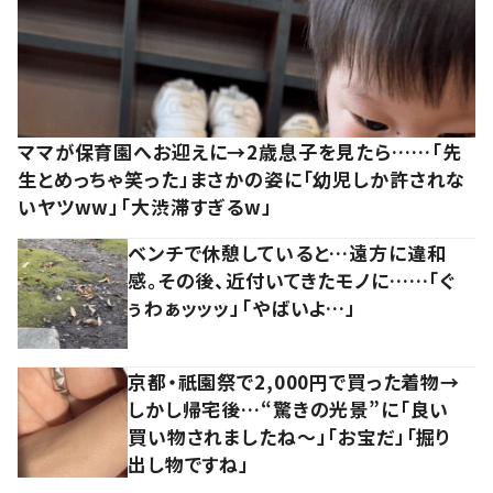
ママが保育園へお迎えに→2歳息子を見たら……「先
生とめっちゃ笑った」まさかの姿に「幼児しか許されな
いヤツww」「大渋滞すぎるw」
ベンチで休憩していると…遠方に違和
感。その後、近付いてきたモノに……「ぐ
ぅわぁッッッ」「やばいよ…」
京都・祇園祭で2,000円で買った着物→
しかし帰宅後…“驚きの光景”に「良い
買い物されましたね～」「お宝だ」「掘り
出し物ですね」