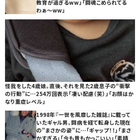
教育が過ぎるww」「闘魂こめられてる
わぁ～ww」
怪我をした4歳娘。直後、それを見た2歳息子の“衝撃
の行動”に…254万回表示「凄い配慮（笑）」「お顔はか
なり重症レベル」
1998年『一世を風靡した雑誌』に載って
いたギャル男。闘病を経て転身した現在
の”まさかの姿”に…「ギャップ！！」「まさ
かすぎる」「今も昔もかっこいい」「素晴