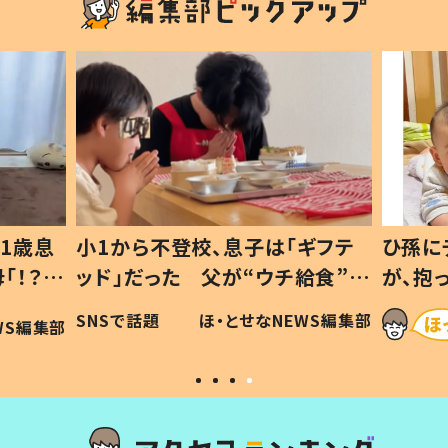
1歳息
小1から不登校、息子は「ギフテ
ひ孫に
「！？」
ッド」だった 父が“ウチ給食”を
が、抱
に「可愛
作り続ける理由とは #令和の親
「涙が
SNSで話題
ほ・とせなNEWS編集部
WS編集部
#令和の子
い」