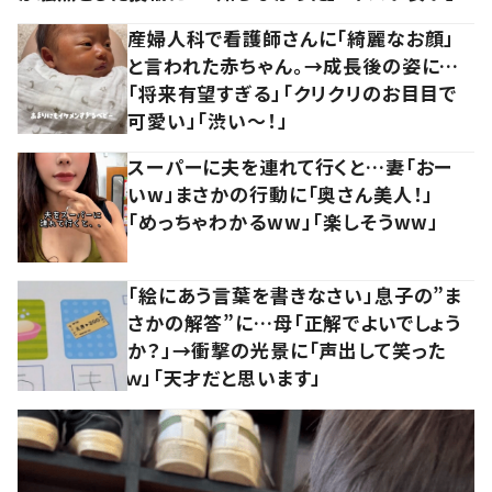
産婦人科で看護師さんに「綺麗なお顔」
と言われた赤ちゃん。→成長後の姿に…
「将来有望すぎる」「クリクリのお目目で
可愛い」「渋い～！」
スーパーに夫を連れて行くと…妻「おー
いw」まさかの行動に「奥さん美人！」
「めっちゃわかるww」「楽しそうww」
「絵にあう言葉を書きなさい」息子の”ま
さかの解答”に…母「正解でよいでしょう
か？」→衝撃の光景に「声出して笑った
ｗ」「天才だと思います」