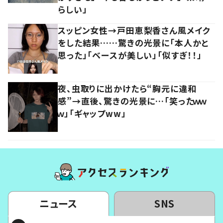
らしい」
スッピン女性→戸田恵梨香さん風メイク
をした結果……驚きの光景に「本人かと
思った」「ベースが美しい」「似すぎ！！」
夜、虫取りに出かけたら“胸元に違和
感”→直後、驚きの光景に…「笑ったｗｗ
ｗ」「ギャップww」
ニュース
SNS