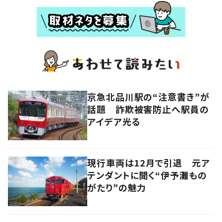
京急北品川駅の“注意書き”が
話題 詐欺被害防止へ駅員の
アイデア光る
現行車両は12月で引退 元ア
テンダントに聞く“伊予灘もの
がたり”の魅力