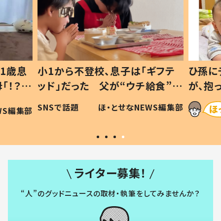
1歳息
小1から不登校、息子は「ギフテ
ひ孫に
「！？」
ッド」だった 父が“ウチ給食”を
が、抱
に「可愛
作り続ける理由とは #令和の親
「涙が
SNSで話題
ほ・とせなNEWS編集部
WS編集部
#令和の子
い」
ライター募集！
“人”のグッドニュースの取材・執筆をしてみませんか？