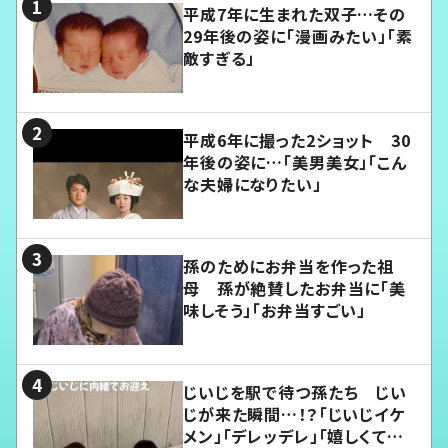
平成7年に生まれた双子…その
29年後の姿に「漫画みたい」「素
敵すぎる」
平成6年に撮った2ショット 30
年後の姿に…「美男美女」「こん
な夫婦になりたい」
孫のためにお弁当を作った祖
母 孫が絶賛したお弁当に「美
味しそう」「お弁当すごい」
じいじを駅で待つ孫たち じい
じが来た瞬間…！？「じいじイケ
メン」「デレッデレ」「嬉しくて可