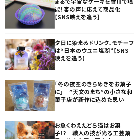
まるで宇宙なケーキを香川で堪
能！客の声に応えて商品化
【SNS映えを追う】
夕日に染まるドリンク、モチーフ
は“日本のウユニ塩湖”【SNS
映えを追う】
「冬の夜空のきらめきをお菓子
に」 ”天文のまち”の小さな和
菓子店が新作に込めた思い
お魚くわえたどら猫はお菓
子!? 職人の技が光る工芸菓