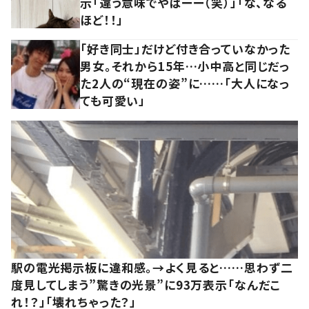
示「違う意味でやばーー（笑）」「な、なる
ほど！！」
「好き同士」だけど付き合っていなかった
男女。それから15年…小中高と同じだっ
た2人の“現在の姿”に……「大人になっ
ても可愛い」
駅の電光掲示板に違和感。→よく見ると……思わず二
度見してしまう”驚きの光景”に93万表示「なんだこ
れ！？」「壊れちゃった？」