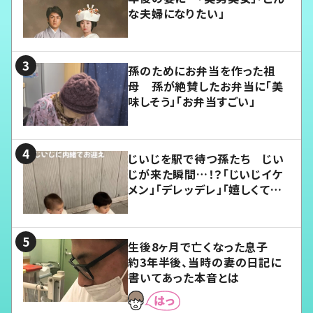
な夫婦になりたい」
孫のためにお弁当を作った祖
母 孫が絶賛したお弁当に「美
味しそう」「お弁当すごい」
じいじを駅で待つ孫たち じい
じが来た瞬間…！？「じいじイケ
メン」「デレッデレ」「嬉しくて可
愛くてたまらない」「幸せになれ
る」
生後8ヶ月で亡くなった息子
約3年半後、当時の妻の日記に
書いてあった本音とは