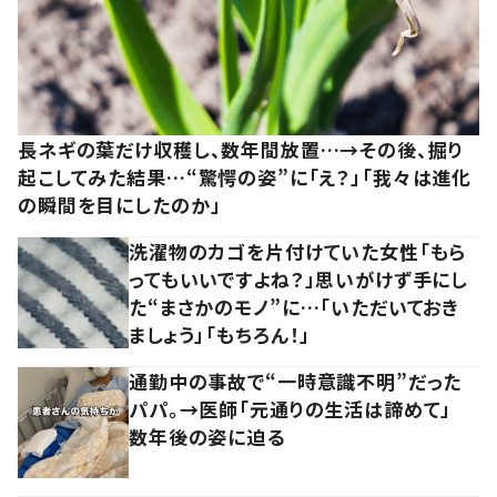
長ネギの葉だけ収穫し、数年間放置…→その後、掘り
起こしてみた結果…“驚愕の姿”に「え？」「我々は進化
の瞬間を目にしたのか」
洗濯物のカゴを片付けていた女性「もら
ってもいいですよね？」思いがけず手にし
た“まさかのモノ”に…「いただいておき
ましょう」「もちろん！」
通勤中の事故で“一時意識不明”だった
パパ。→医師「元通りの生活は諦めて」
数年後の姿に迫る