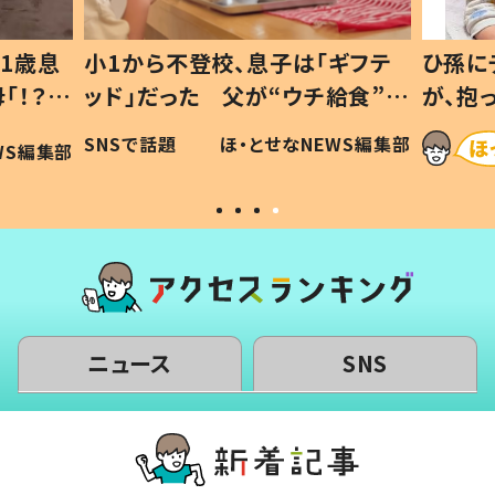
1歳息
小1から不登校、息子は「ギフテ
ひ孫に
「！？」
ッド」だった 父が“ウチ給食”を
が、抱
に「可愛
作り続ける理由とは #令和の親
「涙が
SNSで話題
ほ・とせなNEWS編集部
WS編集部
#令和の子
い」
ニュース
SNS