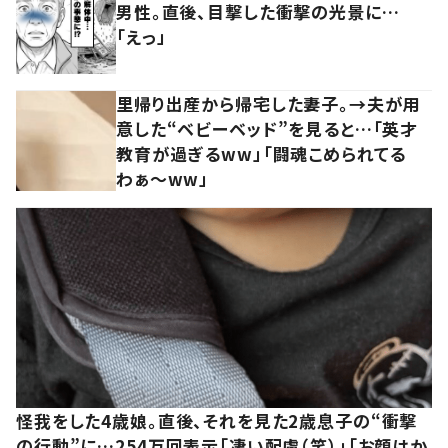
男性。直後、目撃した衝撃の光景に…
「えっ」
里帰り出産から帰宅した妻子。→夫が用
意した“ベビーベッド”を見ると…「英才
教育が過ぎるww」「闘魂こめられてる
わぁ～ww」
怪我をした4歳娘。直後、それを見た2歳息子の“衝撃
の行動”に…254万回表示「凄い配慮（笑）」「お顔はか