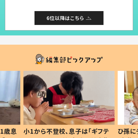
6位以降はこちら
1歳息
小1から不登校、息子は「ギフテ
ひ孫に