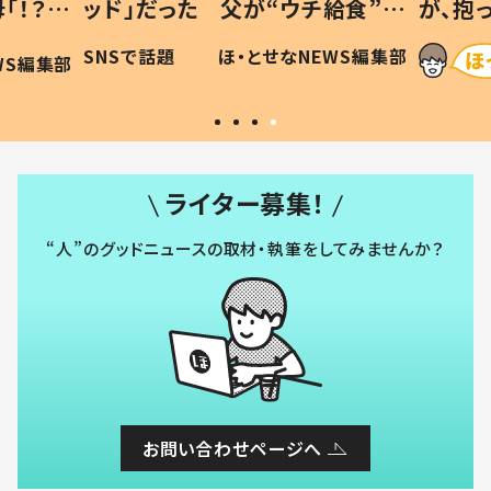
「！？」
ッド」だった 父が“ウチ給食”を
が、抱
に「可愛
作り続ける理由とは #令和の親
「涙が
SNSで話題
ほ・とせなNEWS編集部
WS編集部
#令和の子
い」
ライター募集！
“人”のグッドニュースの取材・執筆をしてみませんか？
お問い合わせページへ