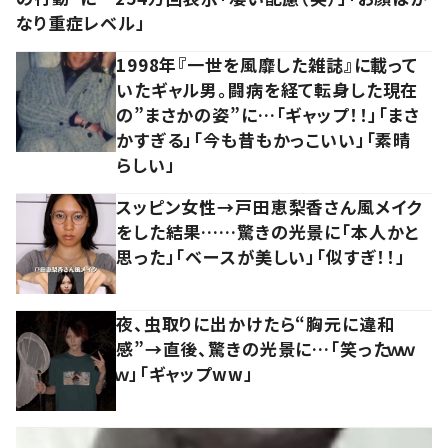
なり重症レベル」
1998年『一世を風靡した雑誌』に載って
いたギャル男。闘病を経て転身した現在
の”まさかの姿”に…「ギャップ！！」「まさ
かすぎる」「今も昔もかっこいい」「素晴
らしい」
スッピン女性→戸田恵梨香さん風メイク
をした結果……驚きの光景に「本人かと
思った」「ベースが美しい」「似すぎ！！」
夜、虫取りに出かけたら“胸元に違和
感”→直後、驚きの光景に…「笑ったｗｗ
ｗ」「ギャップww」