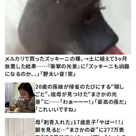
メルカリで買ったズッキーニの種。→土に植えて3ヶ月
放置した結果……『衝撃の光景』に「ズッキーニも凶器
になるのか、、」「野太い音！笑」
20歳の孫娘が帰省のたびにする“隠し
ごと”。祖母が見つけた“まさかの光
景”に……「わぁーーー！」「最高の孫だ」
「これいいですね」
母「刺青入れた」17歳息子「やばー！！」
脚を見ると…“まさかの姿”に277万表