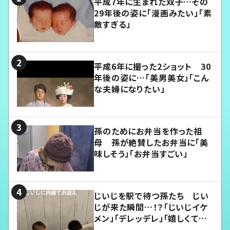
平成7年に生まれた双子…その
29年後の姿に「漫画みたい」「素
敵すぎる」
平成6年に撮った2ショット 30
年後の姿に…「美男美女」「こん
な夫婦になりたい」
孫のためにお弁当を作った祖
母 孫が絶賛したお弁当に「美
味しそう」「お弁当すごい」
じいじを駅で待つ孫たち じい
じが来た瞬間…！？「じいじイケ
メン」「デレッデレ」「嬉しくて可
愛くてたまらない」「幸せになれ