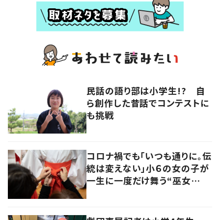
民話の語り部は小学生!? 自
ら創作した昔話でコンテストに
も挑戦
コロナ禍でも「いつも通りに。伝
統は変えない」小６の女の子が
一生に一度だけ舞う“巫女
舞”に密着