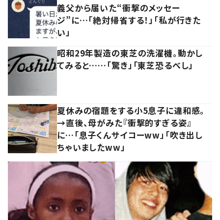
義父から届いた“衝撃のメッセー
ジ”に…「絶対帰省する！」「私が行きた
い」
昭和29年製造の東芝の洗濯機。動かし
てみると……「驚き」「東芝恐るべし」
夏休みの宿題をする小5息子に違和感。
→直後、母がみた『衝撃的すぎる姿』
に…「息子くんサイコーww」「吹き出し
ちゃいましたww」