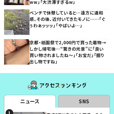
ww」「大渋滞すぎるw」
ベンチで休憩していると…遠方に違和
感。その後、近付いてきたモノに……「ぐ
ぅわぁッッッ」「やばいよ…」
京都・祇園祭で2,000円で買った着物→
しかし帰宅後…“驚きの光景”に「良い
買い物されましたね～」「お宝だ」「掘り
出し物ですね」
ニュース
SNS