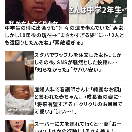
中学生の時に出会うも“別々の道を歩んでいた”男女。
しかし10年後の現在→”まさかすぎる姿”に…「2人と
も遠回りしたんだね」「素敵過ぎる」
スタバでワッフルを注文した女性。しか
しその後、SNSが騒然とした投稿に…
「知らなかった」「ヤバい安い」
産婦人科で看護師さんに「綺麗なお顔」
と言われた赤ちゃん。→成長後の姿に…
「将来有望すぎる」「クリクリのお目目で
可愛い」「渋い～！」
スーパーに夫を連れて行くと…妻「おー
いw」まさかの行動に「奥さん美人！」