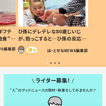
いじ
生後8ヶ月で亡くなった息子 約
ソファ
の反応に
3年半後、当時の妻の日記に書い
子 し
て仕方な
てあった本音とは
すべて
WS編集部
ほ・とせなNEWS編集部
いから
ライター募集！
“人”のグッドニュースの取材・執筆をしてみませんか？