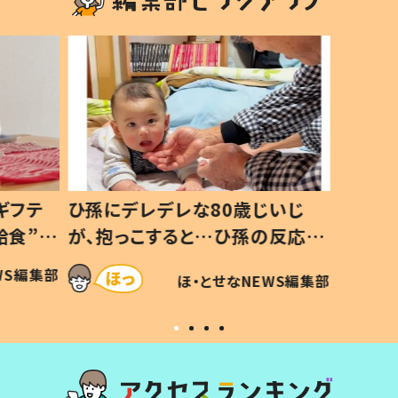
いじ
生後8ヶ月で亡くなった息子 約
ソファ
の反応に
3年半後、当時の妻の日記に書い
子 し
て仕方な
てあった本音とは
すべて
WS編集部
ほ・とせなNEWS編集部
いから