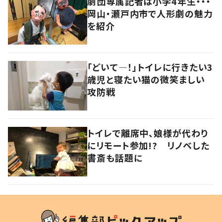
劇団専属記者は小学4年生・・・
岡山・瀬戸内市で人形劇の魅力
を紹介
「どいて―！」トイレに行きたい3
歳児と寝たい猫の微笑ましい
攻防戦
トイレで離席中、娘様が代わり
にリモート参加!? リノベした
書斎も話題に