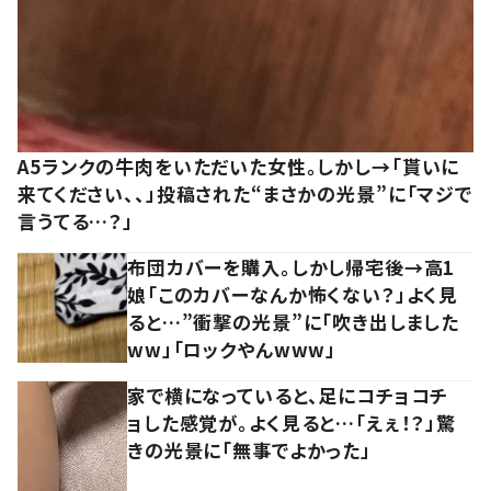
A5ランクの牛肉をいただいた女性。しかし→「貰いに
来てください、、」投稿された“まさかの光景”に「マジで
言うてる…？」
布団カバーを購入。しかし帰宅後→高1
娘「このカバーなんか怖くない？」よく見
ると…”衝撃の光景”に「吹き出しました
ww」「ロックやんwww」
家で横になっていると、足にコチョコチ
ョした感覚が。よく見ると…「えぇ！？」驚
きの光景に「無事でよかった」