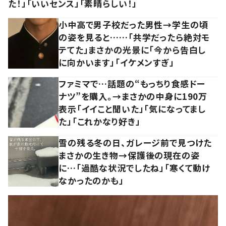
た！」「いいセンス」「素晴らしい！」
小中高で男子校だった男性→学生の頃
の姿を見ると……「共学だったら絶対モ
テてた」まさかの光景に「今から告白し
に向かいます」「イケメンすぎ」
ファミマで…話題の“もっちり食感ドー
ナツ”を購入。→まさかの中身に190万
表示「イイこと聞いた」「気になってまし
た」「これかなり好き」
雪の残る冬の日、ガレージ前で見つけた
まさかの生き物→保護後の現在の姿
に…「過酷な状況でしたね」「寒くて動け
なかったのかも」