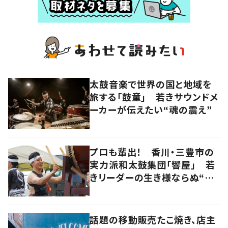
太鼓音楽で世界の国と地域を
旅する「鼓童」 若きサウンドメ
ーカーが伝えたい“魂の震え”
プロも輩出！ 香川・三豊市の
実力派和太鼓集団「響屋」 若
きリーダーの生き様ならぬ“打
ち様”に迫る
話題の移動販売たこ焼き、店主