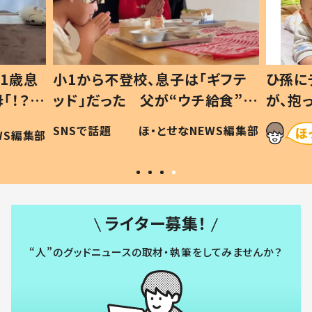
1歳息
小1から不登校、息子は「ギフテ
ひ孫に
「！？」
ッド」だった 父が“ウチ給食”を
が、抱
に「可愛
作り続ける理由とは #令和の親
「涙が
SNSで話題
ほ・とせなNEWS編集部
WS編集部
#令和の子
い」
ライター募集！
“人”のグッドニュースの取材・執筆をしてみませんか？