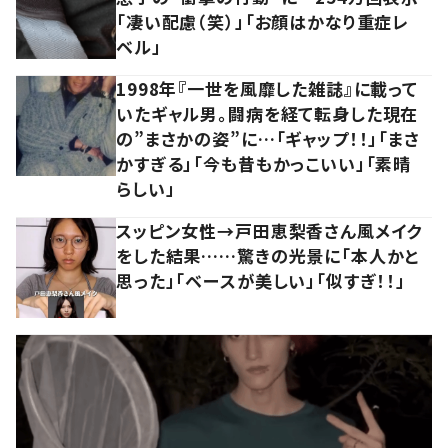
「凄い配慮（笑）」「お顔はかなり重症レ
ベル」
1998年『一世を風靡した雑誌』に載って
いたギャル男。闘病を経て転身した現在
の”まさかの姿”に…「ギャップ！！」「まさ
かすぎる」「今も昔もかっこいい」「素晴
らしい」
スッピン女性→戸田恵梨香さん風メイク
をした結果……驚きの光景に「本人かと
思った」「ベースが美しい」「似すぎ！！」