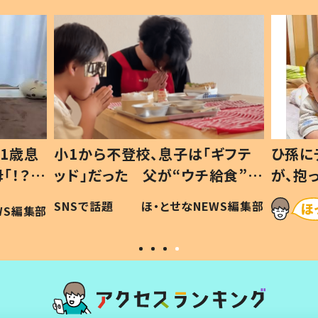
1歳息
小1から不登校、息子は「ギフテ
ひ孫に
「！？」
ッド」だった 父が“ウチ給食”を
が、抱
に「可愛
作り続ける理由とは #令和の親
「涙が
SNSで話題
ほ・とせなNEWS編集部
WS編集部
#令和の子
い」