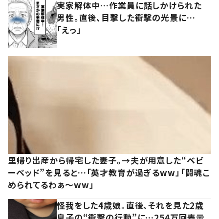
実家解体中…作業員に話しかけられた
男性。直後、目撃した衝撃の光景に…
「えっ」
里帰り出産から帰宅した妻子。→夫が用意した“ベビ
ーベッド”を見ると…「英才教育が過ぎるww」「闘魂こ
められてるわぁ～ww」
怪我をした4歳娘。直後、それを見た2歳
息子の“衝撃の行動”に…254万回表示