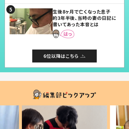
る」
生後8ヶ月で亡くなった息子
約3年半後、当時の妻の日記に
書いてあった本音とは
6位以降はこちら