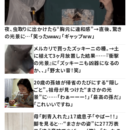
夜、虫取りに出かけたら“胸元に違和感”→直後、驚き
の光景に…「笑ったｗｗｗ」「ギャップww」
メルカリで買ったズッキーニの種。→土
に植えて3ヶ月放置した結果……『衝撃
の光景』に「ズッキーニも凶器になるの
か、、」「野太い音！笑」
20歳の孫娘が帰省のたびにする“隠し
ごと”。祖母が見つけた“まさかの光
景”に……「わぁーーー！」「最高の孫だ」
「これいいですね」
母「刺青入れた」17歳息子「やばー！！」
脚を見ると…“まさかの姿”に277万表