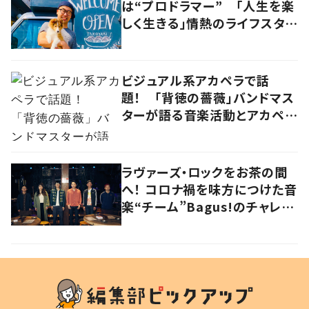
は“プロドラマー” 「人生を楽
しく生きる」情熱のライフスタイ
ルを追う
ビジュアル系アカペラで話
題！ 「背徳の薔薇」バンドマス
ターが語る音楽活動とアカペラ
への思い
ラヴァーズ・ロックをお茶の間
へ！ コロナ禍を味方につけた音
楽“チーム”Bagus!のチャレン
ジを追う