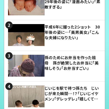
29年後の姿に「漫画みたい」「素
敵すぎる」
平成6年に撮った2ショット 30
年後の姿に…「美男美女」「こん
な夫婦になりたい」
孫のためにお弁当を作った祖
母 孫が絶賛したお弁当に「美
味しそう」「お弁当すごい」
じいじを駅で待つ孫たち じい
じが来た瞬間…！？「じいじイケ
メン」「デレッデレ」「嬉しくて可
愛くてたまらない」「幸せになれ