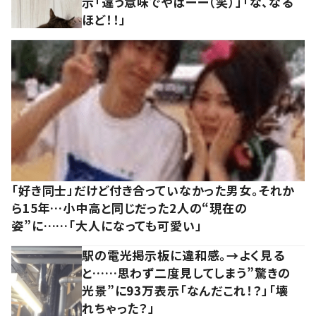
示「違う意味でやばーー（笑）」「な、なる
ほど！！」
「好き同士」だけど付き合っていなかった男女。それか
ら15年…小中高と同じだった2人の“現在の
姿”に……「大人になっても可愛い」
駅の電光掲示板に違和感。→よく見る
と……思わず二度見してしまう”驚きの
光景”に93万表示「なんだこれ！？」「壊
れちゃった？」