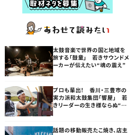
太鼓音楽で世界の国と地域を
旅する「鼓童」 若きサウンドメ
ーカーが伝えたい“魂の震え”
プロも輩出！ 香川・三豊市の
実力派和太鼓集団「響屋」 若
きリーダーの生き様ならぬ“打
ち様”に迫る
話題の移動販売たこ焼き、店主