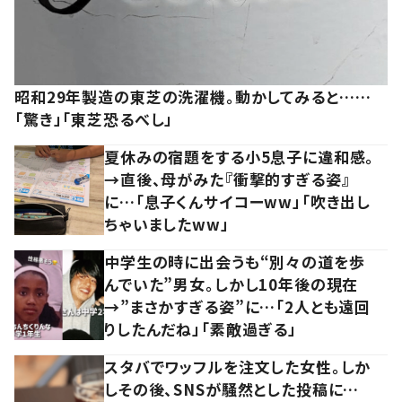
昭和29年製造の東芝の洗濯機。動かしてみると……
「驚き」「東芝恐るべし」
夏休みの宿題をする小5息子に違和感。
→直後、母がみた『衝撃的すぎる姿』
に…「息子くんサイコーww」「吹き出し
ちゃいましたww」
中学生の時に出会うも“別々の道を歩
んでいた”男女。しかし10年後の現在
→”まさかすぎる姿”に…「2人とも遠回
りしたんだね」「素敵過ぎる」
スタバでワッフルを注文した女性。しか
しその後、SNSが騒然とした投稿に…