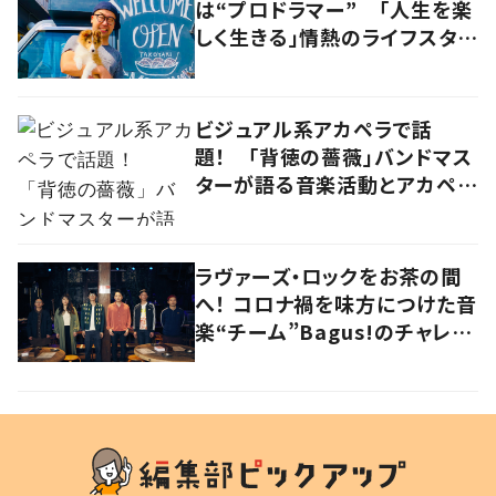
は“プロドラマー” 「人生を楽
しく生きる」情熱のライフスタイ
ルを追う
ビジュアル系アカペラで話
題！ 「背徳の薔薇」バンドマス
ターが語る音楽活動とアカペラ
への思い
ラヴァーズ・ロックをお茶の間
へ！ コロナ禍を味方につけた音
楽“チーム”Bagus!のチャレン
ジを追う