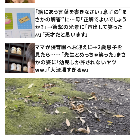
「絵にあう言葉を書きなさい」息子の”ま
さかの解答”に…母「正解でよいでしょう
か？」→衝撃の光景に「声出して笑った
ｗ」「天才だと思います」
ママが保育園へお迎えに→2歳息子を
見たら……「先生とめっちゃ笑った」まさ
かの姿に「幼児しか許されないヤツ
ww」「大渋滞すぎるw」