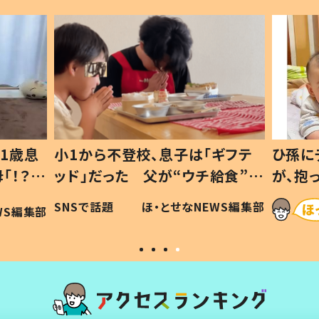
1歳息
小1から不登校、息子は「ギフテ
ひ孫に
「！？」
ッド」だった 父が“ウチ給食”を
が、抱
に「可愛
作り続ける理由とは #令和の親
「涙が
SNSで話題
ほ・とせなNEWS編集部
WS編集部
#令和の子
い」