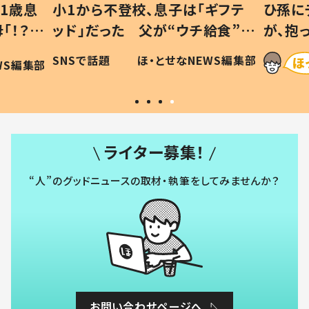
1歳息
小1から不登校、息子は「ギフテ
ひ孫に
「！？」
ッド」だった 父が“ウチ給食”を
が、抱
に「可愛
作り続ける理由とは #令和の親
「涙が
SNSで話題
ほ・とせなNEWS編集部
WS編集部
#令和の子
い」
ライター募集！
“人”のグッドニュースの取材・執筆をしてみませんか？
お問い合わせページへ