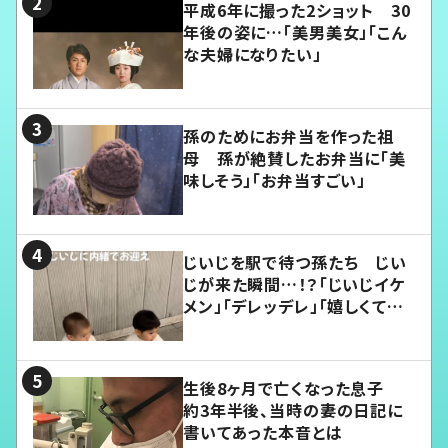
平成6年に撮った2ショット 30
年後の姿に…「美男美女」「こん
な夫婦になりたい」
孫のためにお弁当を作った祖
母 孫が絶賛したお弁当に「美
味しそう」「お弁当すごい」
じいじを駅で待つ孫たち じい
じが来た瞬間…！？「じいじイケ
メン」「デレッデレ」「嬉しくて可
愛くてたまらない」「幸せになれ
る」
生後8ヶ月で亡くなった息子
約3年半後、当時の妻の日記に
書いてあった本音とは