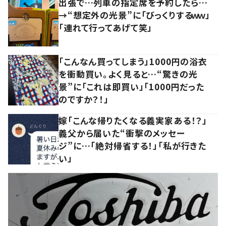
出張で…列車の指定席を予約したら…
→“想定外の光景”に「びっくりするｗｗ」
「連れて行ってあげて笑」
「こんなん買ってしまう」1000円の浴衣
を衝動買い。よく見ると…“驚きの光
景”に「これは即買い」「1000円だった
のですか？！」
嫁「こんな帰りたくなる義実家ある！？」
義父から届いた“衝撃のメッセー
ジ”に…「絶対帰省する！」「私が行きた
い」