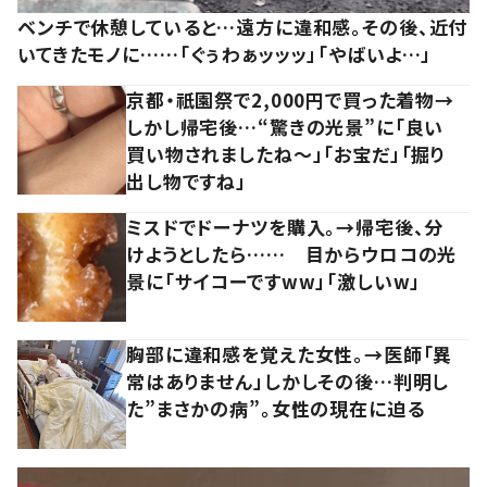
ベンチで休憩していると…遠方に違和感。その後、近付
いてきたモノに……「ぐぅわぁッッッ」「やばいよ…」
京都・祇園祭で2,000円で買った着物→
しかし帰宅後…“驚きの光景”に「良い
買い物されましたね～」「お宝だ」「掘り
出し物ですね」
ミスドでドーナツを購入。→帰宅後、分
けようとしたら…… 目からウロコの光
景に「サイコーですww」「激しいw」
胸部に違和感を覚えた女性。→医師「異
常はありません」しかしその後…判明し
た”まさかの病”。女性の現在に迫る