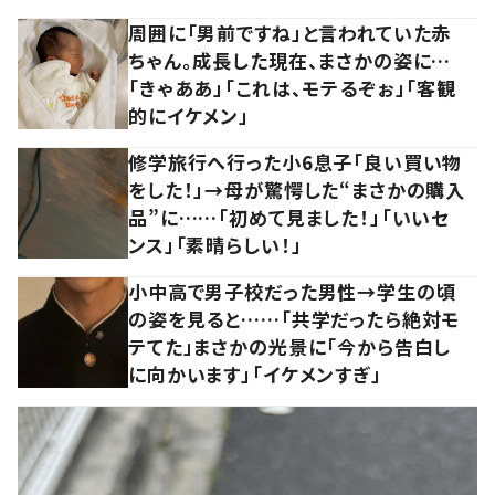
周囲に「男前ですね」と言われていた赤
ちゃん。成長した現在、まさかの姿に…
「きゃああ」「これは、モテるぞぉ」「客観
的にイケメン」
修学旅行へ行った小6息子「良い買い物
をした！」→母が驚愕した“まさかの購入
品”に……「初めて見ました！」「いいセ
ンス」「素晴らしい！」
小中高で男子校だった男性→学生の頃
の姿を見ると……「共学だったら絶対モ
テてた」まさかの光景に「今から告白し
に向かいます」「イケメンすぎ」