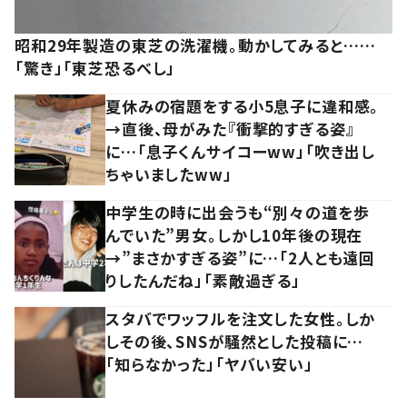
昭和29年製造の東芝の洗濯機。動かしてみると……
「驚き」「東芝恐るべし」
夏休みの宿題をする小5息子に違和感。
→直後、母がみた『衝撃的すぎる姿』
に…「息子くんサイコーww」「吹き出し
ちゃいましたww」
中学生の時に出会うも“別々の道を歩
んでいた”男女。しかし10年後の現在
→”まさかすぎる姿”に…「2人とも遠回
りしたんだね」「素敵過ぎる」
スタバでワッフルを注文した女性。しか
しその後、SNSが騒然とした投稿に…
「知らなかった」「ヤバい安い」