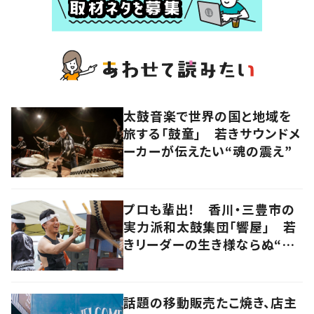
太鼓音楽で世界の国と地域を
旅する「鼓童」 若きサウンドメ
ーカーが伝えたい“魂の震え”
プロも輩出！ 香川・三豊市の
実力派和太鼓集団「響屋」 若
きリーダーの生き様ならぬ“打
ち様”に迫る
話題の移動販売たこ焼き、店主