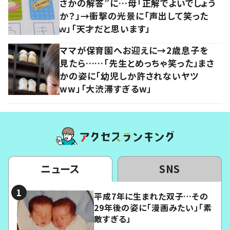
さかの解答”に…母「正解でよいでしょう
か？」→衝撃の光景に「声出して笑った
ｗ」「天才だと思います」
ママが保育園へお迎えに→2歳息子を
見たら……「先生とめっちゃ笑った」まさ
かの姿に「幼児しか許されないヤツ
ww」「大渋滞すぎるw」
ニュース
SNS
平成7年に生まれた双子…その
29年後の姿に「漫画みたい」「素
敵すぎる」