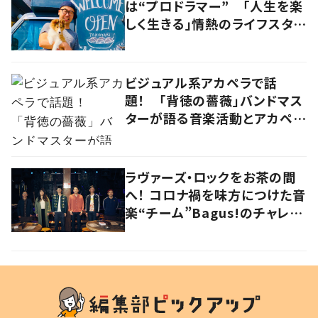
は“プロドラマー” 「人生を楽
しく生きる」情熱のライフスタイ
ルを追う
ビジュアル系アカペラで話
題！ 「背徳の薔薇」バンドマス
ターが語る音楽活動とアカペラ
への思い
ラヴァーズ・ロックをお茶の間
へ！ コロナ禍を味方につけた音
楽“チーム”Bagus!のチャレン
ジを追う