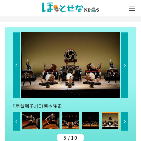
『屋台囃子』(C)岡本隆史
5 / 10