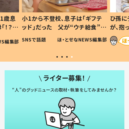
1歳息
小1から不登校、息子は「ギフテ
ひ孫に
「！？」
ッド」だった 父が“ウチ給食”を
が、抱
に「可愛
作り続ける理由とは #令和の親
「涙が
SNSで話題
ほ・とせなNEWS編集部
WS編集部
#令和の子
い」
ライター募集！
“人”のグッドニュースの取材・執筆をしてみませんか？