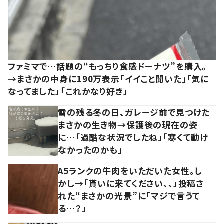
ファミマで…話題の“もっちり食感ドーナツ”を購入。
→まさかの中身に190万表示「イイこと聞いた」「気に
なってました」「これかなり好き」
雪の残る冬の日、ガレージ前で見つけた
まさかの生き物→保護後の現在の姿
に…「過酷な状況でしたね」「寒くて動け
なかったのかも」
A5ランクの牛肉をいただいた女性。し
かし→「貰いに来てください、、」投稿さ
れた“まさかの光景”に「マジで言うて
る…？」