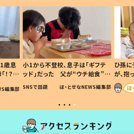
1歳息
小1から不登校、息子は「ギフテ
ひ孫に
「！？」
ッド」だった 父が“ウチ給食”を
が、抱
に「可愛
作り続ける理由とは #令和の親
「涙が
SNSで話題
ほ・とせなNEWS編集部
WS編集部
#令和の子
い」