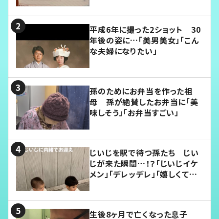
平成6年に撮った2ショット 30
年後の姿に…「美男美女」「こん
な夫婦になりたい」
孫のためにお弁当を作った祖
母 孫が絶賛したお弁当に「美
味しそう」「お弁当すごい」
じいじを駅で待つ孫たち じい
じが来た瞬間…！？「じいじイケ
メン」「デレッデレ」「嬉しくて可
愛くてたまらない」「幸せになれ
る」
生後8ヶ月で亡くなった息子