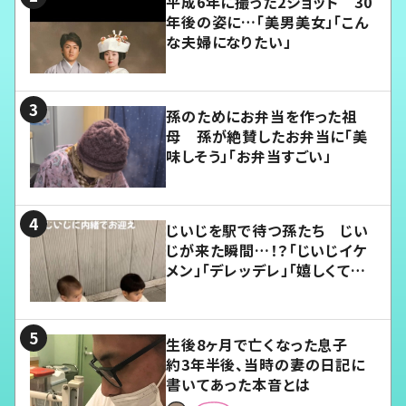
平成6年に撮った2ショット 30
年後の姿に…「美男美女」「こん
な夫婦になりたい」
孫のためにお弁当を作った祖
母 孫が絶賛したお弁当に「美
味しそう」「お弁当すごい」
じいじを駅で待つ孫たち じい
じが来た瞬間…！？「じいじイケ
メン」「デレッデレ」「嬉しくて可
愛くてたまらない」「幸せになれ
る」
生後8ヶ月で亡くなった息子
約3年半後、当時の妻の日記に
書いてあった本音とは