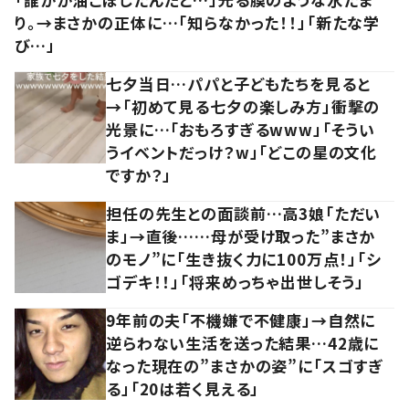
り。→まさかの正体に…「知らなかった！！」「新たな学
び…」
七夕当日…パパと子どもたちを見ると
→「初めて見る七夕の楽しみ方」衝撃の
光景に…「おもろすぎるwww」「そうい
うイベントだっけ？w」「どこの星の文化
ですか？」
担任の先生との面談前…高3娘「ただい
ま」→直後……母が受け取った”まさか
のモノ”に「生き抜く力に100万点！」「シ
ゴデキ！！」「将来めっちゃ出世しそう」
9年前の夫「不機嫌で不健康」→自然に
逆らわない生活を送った結果…42歳に
なった現在の”まさかの姿”に「スゴすぎ
る」「20は若く見える」