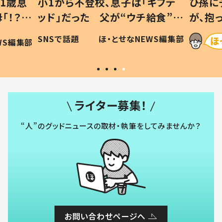
1歳息
小1から不登校、息子は「ギフテ
ひ孫に
「！？」
ッド」だった 父が“ウチ給食”を
が、抱
に「可愛
作り続ける理由とは #令和の親
「涙が
SNSで話題
ほ・とせなNEWS編集部
WS編集部
#令和の子
い」
ライター募集！
“人”のグッドニュースの取材・執筆をしてみませんか？
お問い合わせページへ