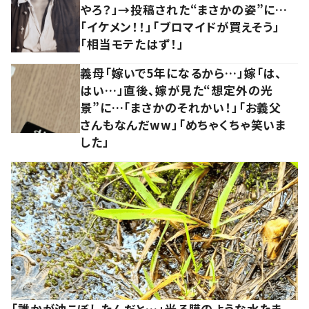
やろ？」→投稿された“まさかの姿”に…
「イケメン！！」「ブロマイドが買えそう」
「相当モテたはず！」
義母「嫁いで5年になるから…」嫁「は、
はい…」直後、嫁が見た“想定外の光
景”に…「まさかのそれかい！」「お義父
さんもなんだww」「めちゃくちゃ笑いま
した」
「誰かが油こぼしたんだと…」光る膜のような水たま