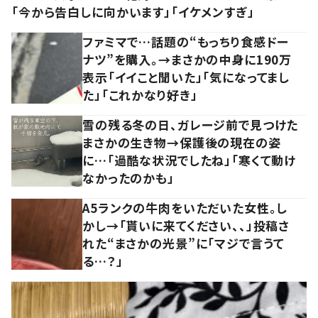
「今から告白しに向かいます」「イケメンすぎ」
ファミマで…話題の“もっちり食感ドー
ナツ”を購入。→まさかの中身に190万
表示「イイこと聞いた」「気になってまし
た」「これかなり好き」
雪の残る冬の日、ガレージ前で見つけた
まさかの生き物→保護後の現在の姿
に…「過酷な状況でしたね」「寒くて動け
なかったのかも」
A5ランクの牛肉をいただいた女性。し
かし→「貰いに来てください、、」投稿さ
れた“まさかの光景”に「マジで言うて
る…？」