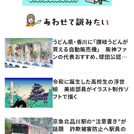
うどん県・香川に「讃岐うどんが
買える自動販売機」 阪神ファ
ンの代表おすすめ、球団公認カ
レーうどんも
令和に誕生した高校生の浮世
絵 美術部員がイラスト制作ソ
フトで描く
京急北品川駅の“注意書き”が
話題 詐欺被害防止へ駅員の