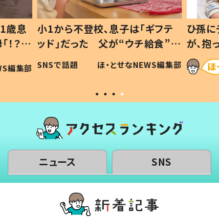
1歳息
小1から不登校、息子は「ギフテ
ひ孫に
「！？」
ッド」だった 父が“ウチ給食”を
が、抱
に「可愛
作り続ける理由とは #令和の親
「涙が
SNSで話題
ほ・とせなNEWS編集部
WS編集部
#令和の子
い」
ニュース
SNS