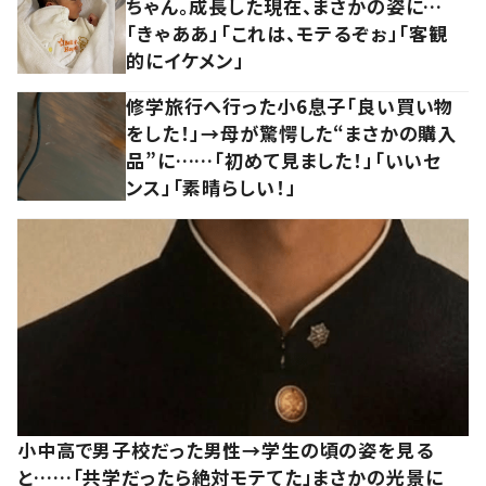
ちゃん。成長した現在、まさかの姿に…
「きゃああ」「これは、モテるぞぉ」「客観
的にイケメン」
修学旅行へ行った小6息子「良い買い物
をした！」→母が驚愕した“まさかの購入
品”に……「初めて見ました！」「いいセ
ンス」「素晴らしい！」
小中高で男子校だった男性→学生の頃の姿を見る
と……「共学だったら絶対モテてた」まさかの光景に