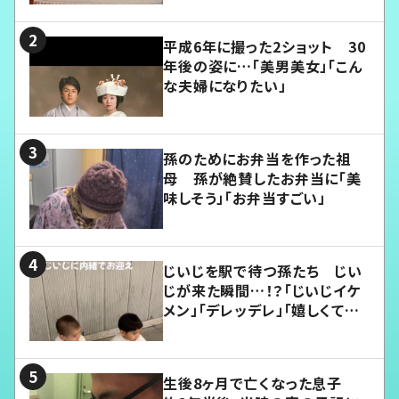
平成6年に撮った2ショット 30
年後の姿に…「美男美女」「こん
な夫婦になりたい」
孫のためにお弁当を作った祖
母 孫が絶賛したお弁当に「美
味しそう」「お弁当すごい」
じいじを駅で待つ孫たち じい
じが来た瞬間…！？「じいじイケ
メン」「デレッデレ」「嬉しくて可
愛くてたまらない」「幸せになれ
る」
生後8ヶ月で亡くなった息子