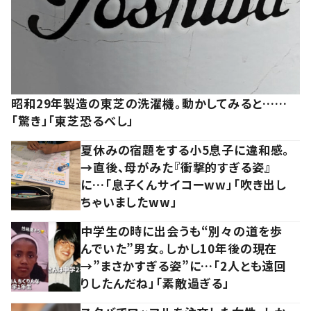
昭和29年製造の東芝の洗濯機。動かしてみると……
「驚き」「東芝恐るべし」
夏休みの宿題をする小5息子に違和感。
→直後、母がみた『衝撃的すぎる姿』
に…「息子くんサイコーww」「吹き出し
ちゃいましたww」
中学生の時に出会うも“別々の道を歩
んでいた”男女。しかし10年後の現在
→”まさかすぎる姿”に…「2人とも遠回
りしたんだね」「素敵過ぎる」