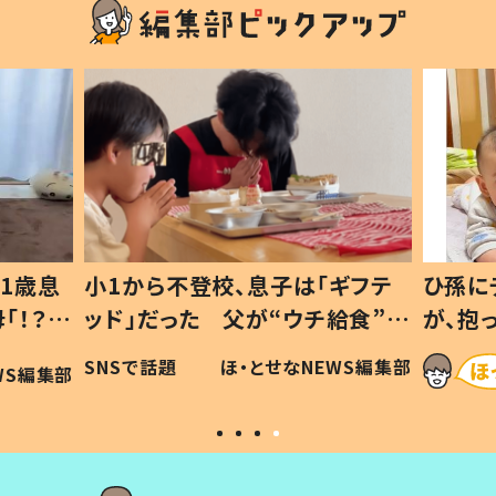
1歳息
小1から不登校、息子は「ギフテ
ひ孫に
「！？」
ッド」だった 父が“ウチ給食”を
が、抱
に「可愛
作り続ける理由とは #令和の親
「涙が
SNSで話題
ほ・とせなNEWS編集部
WS編集部
#令和の子
い」