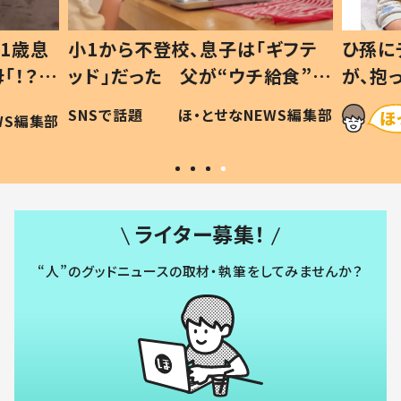
1歳息
小1から不登校、息子は「ギフテ
ひ孫に
「！？」
ッド」だった 父が“ウチ給食”を
が、抱
に「可愛
作り続ける理由とは #令和の親
「涙が
SNSで話題
ほ・とせなNEWS編集部
WS編集部
#令和の子
い」
ライター募集！
“人”のグッドニュースの取材・執筆をしてみませんか？