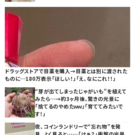
ドラッグストアで目薬を購入→目薬とは別に渡された
ものに…180万表示「ほしい！」「え、なにこれ！！」
“芽が出てしまったじゃがいも”を植えて
みたら…→約3ヶ月後、驚きの光景に
「捨てるのやめたｗｗ」「育ててみたいで
す！」
夜、コインランドリーで“忘れ物”を発
見。よく見ると……「はぁ？」衝撃の光景