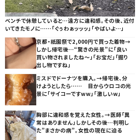
ベンチで休憩していると…遠方に違和感。その後、近付
いてきたモノに……「ぐぅわぁッッッ」「やばいよ…」
京都・祇園祭で2,000円で買った着物→
しかし帰宅後…“驚きの光景”に「良い
買い物されましたね～」「お宝だ」「掘り
出し物ですね」
ミスドでドーナツを購入。→帰宅後、分
けようとしたら…… 目からウロコの光
景に「サイコーですww」「激しいw」
胸部に違和感を覚えた女性。→医師「異
常はありません」しかしその後…判明し
た”まさかの病”。女性の現在に迫る