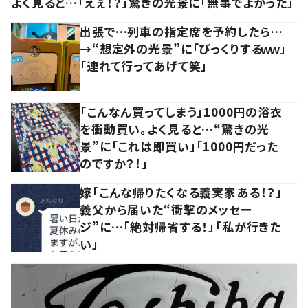
よく見ると…「えぇ！？」驚きの光景に「無事でよかった」
出張で…列車の指定席を予約したら…
→“想定外の光景”に「びっくりするｗｗ」
「連れて行ってあげて笑」
「こんなん買ってしまう」1000円の浴衣
を衝動買い。よく見ると…“驚きの光
景”に「これは即買い」「1000円だった
のですか？！」
嫁「こんな帰りたくなる義実家ある！？」
義父から届いた“衝撃のメッセー
ジ”に…「絶対帰省する！」「私が行きた
い」