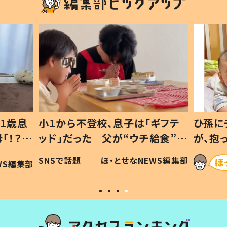
1歳息
小1から不登校、息子は「ギフテ
ひ孫に
「！？」
ッド」だった 父が“ウチ給食”を
が、抱
に「可愛
作り続ける理由とは #令和の親
「涙が
SNSで話題
ほ・とせなNEWS編集部
WS編集部
#令和の子
い」