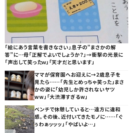
「絵にあう言葉を書きなさい」息子の”まさかの解
答”に…母「正解でよいでしょうか？」→衝撃の光景に
「声出して笑ったｗ」「天才だと思います」
ママが保育園へお迎えに→2歳息子を
見たら……「先生とめっちゃ笑った」まさ
かの姿に「幼児しか許されないヤツ
ww」「大渋滞すぎるw」
ベンチで休憩していると…遠方に違和
感。その後、近付いてきたモノに……「ぐ
ぅわぁッッッ」「やばいよ…」