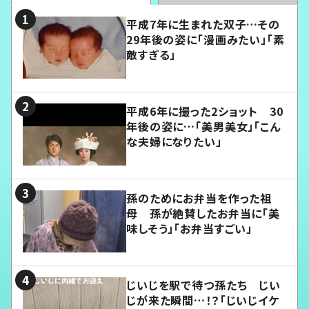
平成7年に生まれた双子…その
29年後の姿に「漫画みたい」「素
敵すぎる」
平成6年に撮った2ショット 30
年後の姿に…「美男美女」「こん
な夫婦になりたい」
孫のためにお弁当を作った祖
母 孫が絶賛したお弁当に「美
味しそう」「お弁当すごい」
じいじを駅で待つ孫たち じい
じが来た瞬間…！？「じいじイケ