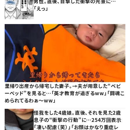
男性。直後、目撃した衝撃の光景に…
「えっ」
里帰り出産から帰宅した妻子。→夫が用意した“ベビ
ーベッド”を見ると…「英才教育が過ぎるww」「闘魂こ
められてるわぁ～ww」
怪我をした4歳娘。直後、それを見た2歳
息子の“衝撃の行動”に…254万回表示
「凄い配慮（笑）」「お顔はかなり重症レ