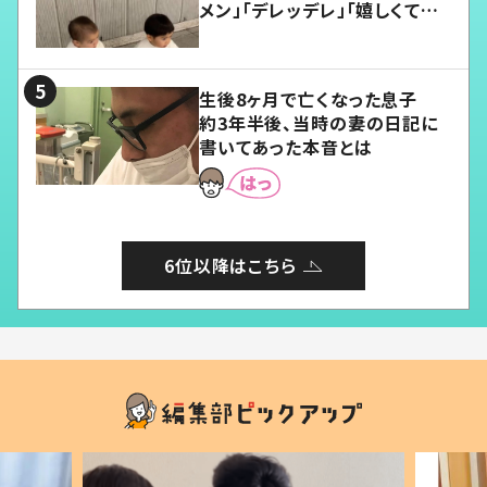
メン」「デレッデレ」「嬉しくて可
愛くてたまらない」「幸せになれ
る」
生後8ヶ月で亡くなった息子
約3年半後、当時の妻の日記に
書いてあった本音とは
6位以降はこちら