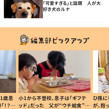
「可愛すぎる」と話題 人が大
好き犬のルナ
1歳息
小1から不登校、息子は「ギフテ
ひ孫に
「！？」
ッド」だった 父が“ウチ給食”を
が、抱