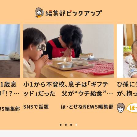
1歳息
小1から不登校、息子は「ギフテ
ひ孫に
「！？」
ッド」だった 父が“ウチ給食”を
が、抱
に「可愛
作り続ける理由とは #令和の親
「涙が
SNSで話題
ほ・とせなNEWS編集部
WS編集部
#令和の子
い」