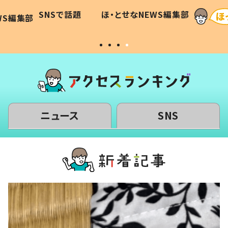
に「可愛
作り続ける理由とは #令和の親
「涙が
SNSで話題
ほ・とせなNEWS編集部
WS編集部
#令和の子
い」
ニュース
SNS