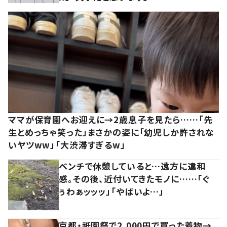
ママが保育園へお迎えに→2歳息子を見たら……「先
生とめっちゃ笑った」まさかの姿に「幼児しか許されな
いヤツww」「大渋滞すぎるw」
ベンチで休憩していると…遠方に違和
感。その後、近付いてきたモノに……「ぐ
ぅわぁッッッ」「やばいよ…」
京都・祇園祭で2,000円で買った着物→