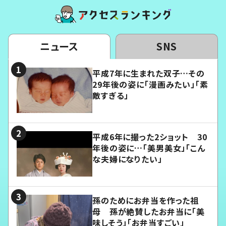
ニュース
SNS
平成7年に生まれた双子…その
29年後の姿に「漫画みたい」「素
敵すぎる」
平成6年に撮った2ショット 30
年後の姿に…「美男美女」「こん
な夫婦になりたい」
孫のためにお弁当を作った祖
母 孫が絶賛したお弁当に「美
味しそう」「お弁当すごい」