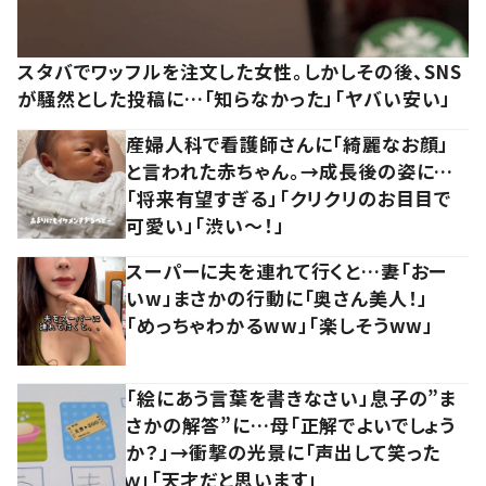
スタバでワッフルを注文した女性。しかしその後、SNS
が騒然とした投稿に…「知らなかった」「ヤバい安い」
産婦人科で看護師さんに「綺麗なお顔」
と言われた赤ちゃん。→成長後の姿に…
「将来有望すぎる」「クリクリのお目目で
可愛い」「渋い～！」
スーパーに夫を連れて行くと…妻「おー
いw」まさかの行動に「奥さん美人！」
「めっちゃわかるww」「楽しそうww」
「絵にあう言葉を書きなさい」息子の”ま
さかの解答”に…母「正解でよいでしょう
か？」→衝撃の光景に「声出して笑った
ｗ」「天才だと思います」