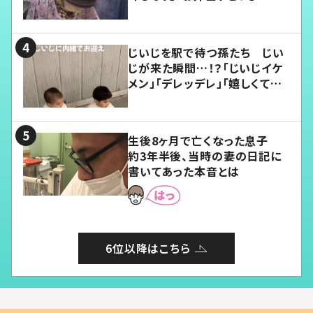
じいじを駅で待つ孫たち じい
じが来た瞬間…！？「じいじイケ
メン」「デレッデレ」「嬉しくて可
愛くてたまらない」「幸せになれ
る」
生後8ヶ月で亡くなった息子
約3年半後、当時の妻の日記に
書いてあった本音とは
6位以降はこちら