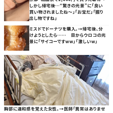
しかし帰宅後…“驚きの光景”に「良い
買い物されましたね～」「お宝だ」「掘り
出し物ですね」
ミスドでドーナツを購入。→帰宅後、分
けようとしたら…… 目からウロコの光
景に「サイコーですww」「激しいw」
胸部に違和感を覚えた女性。→医師「異常はありませ