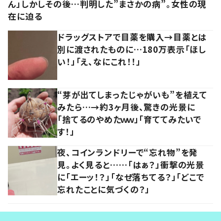
ん」しかしその後…判明した”まさかの病”。女性の現
在に迫る
ドラッグストアで目薬を購入→目薬とは
別に渡されたものに…180万表示「ほし
い！」「え、なにこれ！！」
“芽が出てしまったじゃがいも”を植えて
みたら…→約3ヶ月後、驚きの光景に
「捨てるのやめたｗｗ」「育ててみたいで
す！」
夜、コインランドリーで“忘れ物”を発
見。よく見ると……「はぁ？」衝撃の光景
に「エーッ！？」「なぜ落ちてる？」「どこで
忘れたことに気づくの？」