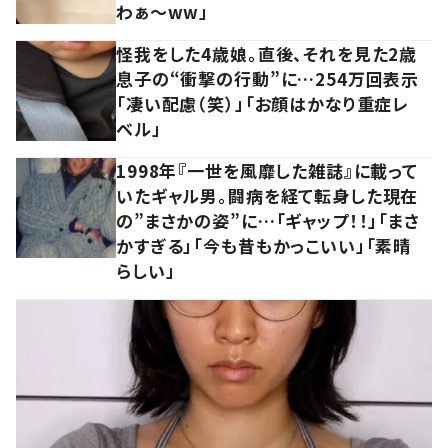
わぁ～ww」
怪我をした4歳娘。直後、それを見た2歳
息子の“衝撃の行動”に…254万回表示
「凄い配慮（笑）」「お顔はかなり重症レ
ベル」
1998年『一世を風靡した雑誌』に載って
いたギャル男。闘病を経て転身した現在
の”まさかの姿”に…「ギャップ！！」「まさ
かすぎる」「今も昔もかっこいい」「素晴
らしい」