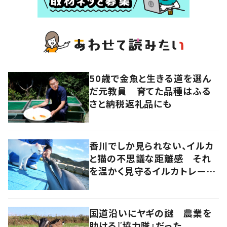
50歳で金魚と生きる道を選ん
だ元教員 育てた品種はふる
さと納税返礼品にも
香川でしか見られない、イルカ
と猫の不思議な距離感 それ
を温かく見守るイルカトレーナ
ーの努力
国道沿いにヤギの謎 農業を
助ける『協力隊』だった