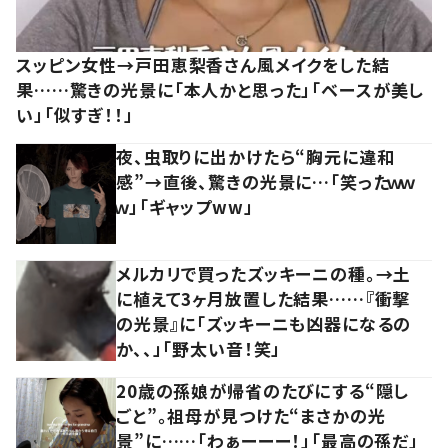
スッピン女性→戸田恵梨香さん風メイクをした結
果……驚きの光景に「本人かと思った」「ベースが美し
い」「似すぎ！！」
夜、虫取りに出かけたら“胸元に違和
感”→直後、驚きの光景に…「笑ったｗｗ
ｗ」「ギャップww」
メルカリで買ったズッキーニの種。→土
に植えて3ヶ月放置した結果……『衝撃
の光景』に「ズッキーニも凶器になるの
か、、」「野太い音！笑」
20歳の孫娘が帰省のたびにする“隠し
ごと”。祖母が見つけた“まさかの光
景”に……「わぁーーー！」「最高の孫だ」