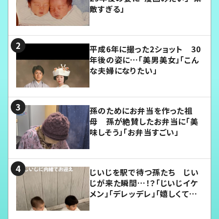
敵すぎる」
平成6年に撮った2ショット 30
年後の姿に…「美男美女」「こん
な夫婦になりたい」
孫のためにお弁当を作った祖
母 孫が絶賛したお弁当に「美
味しそう」「お弁当すごい」
じいじを駅で待つ孫たち じい
じが来た瞬間…！？「じいじイケ
メン」「デレッデレ」「嬉しくて可
愛くてたまらない」「幸せになれ
る」