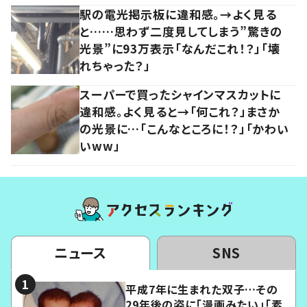
駅の電光掲示板に違和感。→よく見る
と……思わず二度見してしまう”驚きの
光景”に93万表示「なんだこれ！？」「壊
れちゃった？」
スーパーで買ったシャインマスカットに
違和感。よく見ると→「何これ？」まさか
の光景に…「こんなところに！？」「かわい
いww」
ニュース
SNS
平成7年に生まれた双子…その
29年後の姿に「漫画みたい」「素