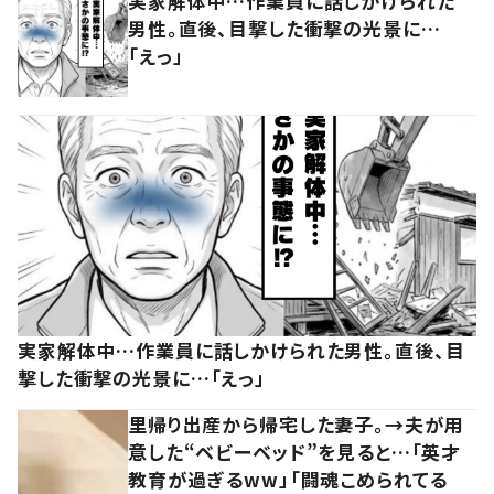
実家解体中…作業員に話しかけられた
男性。直後、目撃した衝撃の光景に…
「えっ」
実家解体中…作業員に話しかけられた男性。直後、目
撃した衝撃の光景に…「えっ」
里帰り出産から帰宅した妻子。→夫が用
意した“ベビーベッド”を見ると…「英才
教育が過ぎるww」「闘魂こめられてる