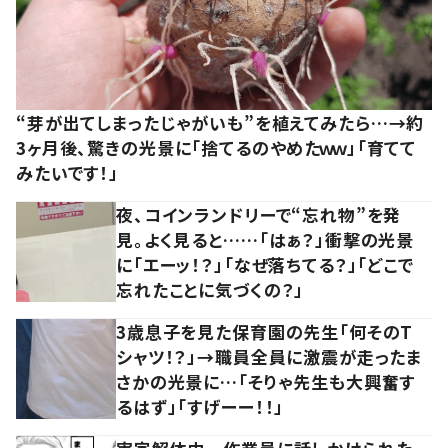
“芽が出てしまったじゃがいも”を植えてみたら…→約
3ヶ月後、驚きの光景に「捨てるのやめたｗｗ」「育てて
みたいです！」
夜、コインランドリーで“忘れ物”を発
見。よく見ると……「はぁ？」衝撃の光景
に「エーッ！？」「なぜ落ちてる？」「どこで
忘れたことに気づくの？」
3歳息子を見た保育園の先生「何そのT
シャツ！？」→職員全員に激震が走ったま
さかの光景に…「そりゃ先生も大興奮す
るはず」「すげーー！！」