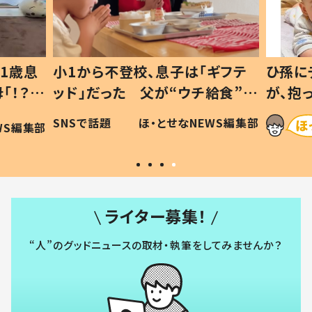
1歳息
小1から不登校、息子は「ギフテ
ひ孫に
「！？」
ッド」だった 父が“ウチ給食”を
が、抱
に「可愛
作り続ける理由とは #令和の親
「涙が
SNSで話題
ほ・とせなNEWS編集部
WS編集部
#令和の子
い」
ライター募集！
“人”のグッドニュースの取材・執筆をしてみませんか？