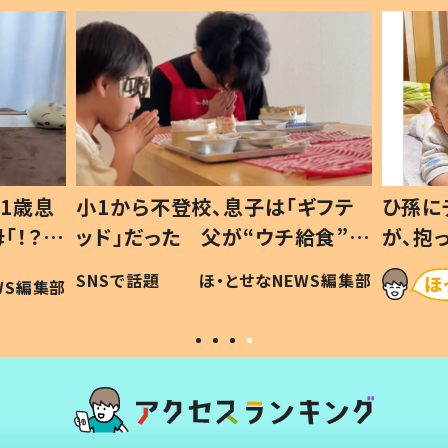
1歳息
小1から不登校、息子は「ギフテ
ひ孫に
「！？」
ッド」だった 父が“ウチ給食”を
が、抱
に「可愛
作り続ける理由とは #令和の親
「涙が
SNSで話題
ほ・とせなNEWS編集部
WS編集部
#令和の子
い」