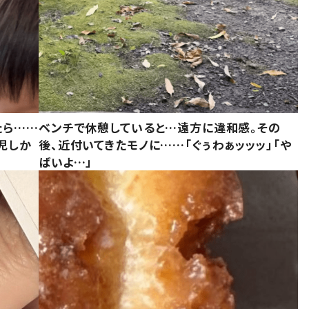
たら……
ベンチで休憩していると…遠方に違和感。その
児しか
後、近付いてきたモノに……「ぐぅわぁッッッ」「や
ばいよ…」