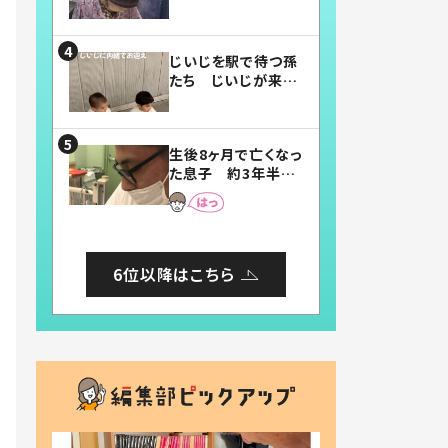
賛したお弁当に「美
味しそう」「お弁当す
ごい」
じいじを駅で待つ孫
たち じいじが来た
瞬間…！？「じいじイ
ケメン」「デレッデレ」
「嬉しくて可愛くてた
生後8ヶ月で亡くなっ
まらない」「幸せにな
た息子 約3年半
れる」
後、当時の妻の日記
に書いてあった本音
とは
6位以降はこちら