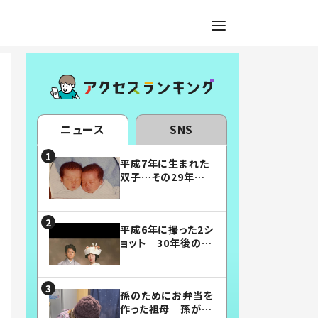
ニュース
SNS
平成7年に生まれた
双子…その29年後
の姿に「漫画みたい」
「素敵すぎる」
平成6年に撮った2シ
ョット 30年後の姿
に…「美男美女」「こ
んな夫婦になりた
い」
孫のためにお弁当を
作った祖母 孫が絶