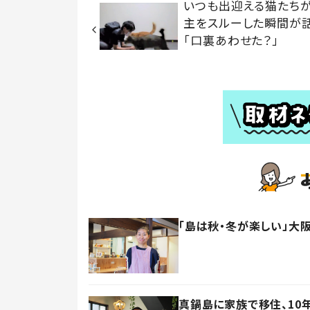
いつも出迎える猫たちが
主をスルーした瞬間が
「口裏あわせた？」
「島は秋・冬が楽しい」大
真鍋島に家族で移住、10