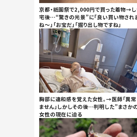
京都・祇園祭で2,000円で買った着物→
宅後…“驚きの光景”に「良い買い物され
ね～」「お宝だ」「掘り出し物ですね」
胸部に違和感を覚えた女性。→医師「異常
ません」しかしその後…判明した”まさかの
女性の現在に迫る