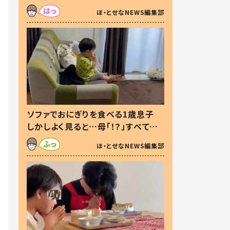
た本音とは
ほ・とせなNEWS編集部
ソファでおにぎりを食べる1歳息子
しかしよく見ると…母「！？」すべてを
察した母の投稿に「可愛いから許
ほ・とせなNEWS編集部
す！」「現行犯〜」