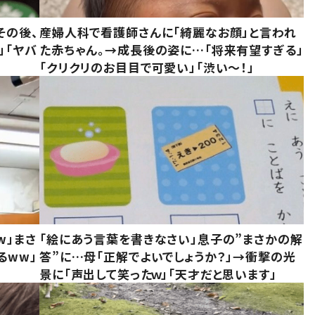
その後、
産婦人科で看護師さんに「綺麗なお顔」と言われ
」「ヤバ
た赤ちゃん。→成長後の姿に…「将来有望すぎる」
「クリクリのお目目で可愛い」「渋い～！」
w」まさ
「絵にあう言葉を書きなさい」息子の”まさかの解
るww」
答”に…母「正解でよいでしょうか？」→衝撃の光
景に「声出して笑ったｗ」「天才だと思います」