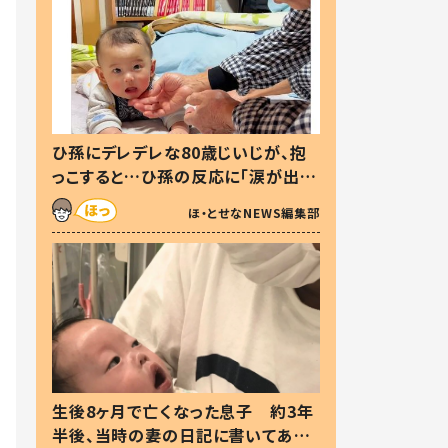
ひ孫にデレデレな80歳じいじが、抱
っこすると…ひ孫の反応に「涙が出ま
した」「可愛くて仕方ない」
ほ・とせなNEWS編集部
生後8ヶ月で亡くなった息子 約3年
半後、当時の妻の日記に書いてあっ