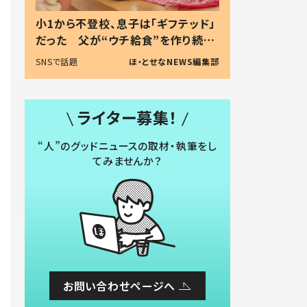
小1から不登校、息子は「ギフテッド」
だった 父が“ウチ給食”を作り続け
る理由とは #令和の親 #令和の子
SNSで話題
ほ・とせなNEWS編集部
ライター募集！
“人”のグッドニュースの取材・執筆をし
てみませんか？
お問い合わせページへ