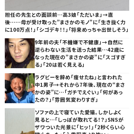
担任の先生との面談前…高3娘「ただいま」→直
後……母が受け取った”まさかのモノ”に「生き抜く力
に100万点！」「シゴデキ！！」「将来めっちゃ出世しそう」
9年前の夫「不機嫌で不健康」→自然に
逆らわない生活を送った結果…42歳に
なった現在の”まさかの姿”に「スゴすぎ
る」「20は若く見える」
ラグビーを辞め「痩せたね」と言われた
中1男子→それから7年後、現在の“まさ
かの姿”に…「ガチでえぐい」「何があっ
たの？」「雰囲気変わりすぎ」
ソファの上で寝ていた愛猫。しかしよく
見ると…「しっぽが取れてる！？」SNSが
ザワついた光景に「ヒッ！」「2秒くらい心