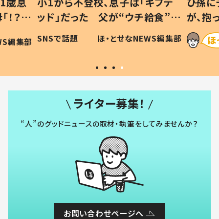
1歳息
小1から不登校、息子は「ギフテ
ひ孫に
「！？」
ッド」だった 父が“ウチ給食”を
が、抱
に「可愛
作り続ける理由とは #令和の親
「涙が
SNSで話題
ほ・とせなNEWS編集部
WS編集部
#令和の子
い」
ライター募集！
“人”のグッドニュースの取材・執筆をしてみませんか？
お問い合わせページへ