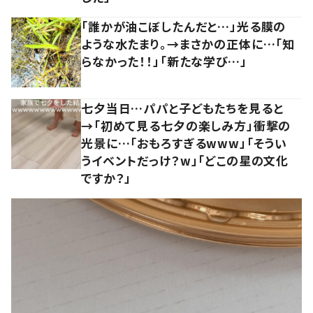
「誰かが油こぼしたんだと…」光る膜の
ような水たまり。→まさかの正体に…「知
らなかった！！」「新たな学び…」
七夕当日…パパと子どもたちを見ると
→「初めて見る七夕の楽しみ方」衝撃の
光景に…「おもろすぎるwww」「そうい
うイベントだっけ？w」「どこの星の文化
ですか？」