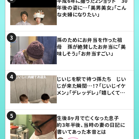
平成6年に撮った2ショット 30
年後の姿に…「美男美女」「こん
な夫婦になりたい」
孫のためにお弁当を作った祖
母 孫が絶賛したお弁当に「美
味しそう」「お弁当すごい」
じいじを駅で待つ孫たち じい
じが来た瞬間…！？「じいじイケ
メン」「デレッデレ」「嬉しくて可
愛くてたまらない」「幸せになれ
る」
生後8ヶ月で亡くなった息子
約3年半後、当時の妻の日記に
書いてあった本音とは