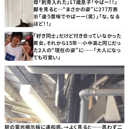
母「刺青入れた」17歳息子「やばー！！」
脚を見ると…“まさかの姿”に277万表
示「違う意味でやばーー（笑）」「な、なる
ほど！！」
「好き同士」だけど付き合っていなかった
男女。それから15年…小中高と同じだっ
た2人の“現在の姿”に……「大人になっ
ても可愛い」
駅の電光掲示板に違和感。→よく見ると……思わず二