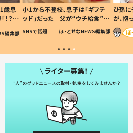
1歳息
小1から不登校、息子は「ギフテ
ひ孫に
「！？」
ッド」だった 父が“ウチ給食”を
が、抱
に「可愛
作り続ける理由とは #令和の親
「涙が
SNSで話題
ほ・とせなNEWS編集部
WS編集部
#令和の子
い」
ライター募集！
“人”のグッドニュースの取材・執筆をしてみませんか？