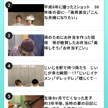
平成6年に撮った2ショット 30
年後の姿に…「美男美女」「こん
な夫婦になりたい」
孫のためにお弁当を作った祖
母 孫が絶賛したお弁当に「美
味しそう」「お弁当すごい」
じいじを駅で待つ孫たち じい
じが来た瞬間…！？「じいじイケ
メン」「デレッデレ」「嬉しくて可
愛くてたまらない」「幸せになれ
る」
生後8ヶ月で亡くなった息子
約3年半後、当時の妻の日記に