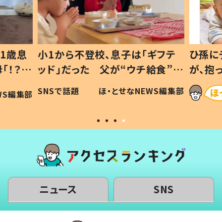
1歳息
小1から不登校、息子は「ギフテ
ひ孫に
「！？」
ッド」だった 父が“ウチ給食”を
が、抱
に「可愛
作り続ける理由とは #令和の親
「涙が
SNSで話題
ほ・とせなNEWS編集部
WS編集部
#令和の子
い」
ニュース
SNS