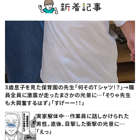
3歳息子を見た保育園の先生「何そのTシャツ！？」→職
員全員に激震が走ったまさかの光景に…「そりゃ先生
も大興奮するはず」「すげーー！！」
実家解体中…作業員に話しかけられた
男性。直後、目撃した衝撃の光景に…
「えっ」