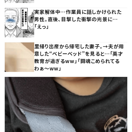
実家解体中…作業員に話しかけられた
男性。直後、目撃した衝撃の光景に…
「えっ」
里帰り出産から帰宅した妻子。→夫が用
意した“ベビーベッド”を見ると…「英才
教育が過ぎるww」「闘魂こめられてる
わぁ～ww」