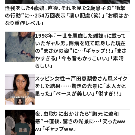
怪我をした4歳娘。直後、それを見た2歳息子の“衝撃
の行動”に…254万回表示「凄い配慮（笑）」「お顔はか
なり重症レベル」
1998年『一世を風靡した雑誌』に載って
いたギャル男。闘病を経て転身した現在
の”まさかの姿”に…「ギャップ！！」「まさ
かすぎる」「今も昔もかっこいい」「素晴
らしい」
スッピン女性→戸田恵梨香さん風メイク
をした結果……驚きの光景に「本人かと
思った」「ベースが美しい」「似すぎ！！」
夜、虫取りに出かけたら“胸元に違和
感”→直後、驚きの光景に…「笑ったｗｗ
ｗ」「ギャップww」