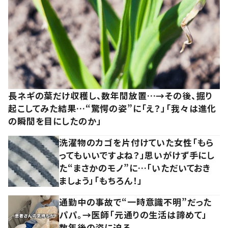
長ネギの葉だけ収穫し、数年間放置…→その後、掘り
起こしてみた結果…“驚愕の姿”に「え？」「我々は進化
の瞬間を目にしたのか」
洗濯物のカゴを片付けていた女性「もら
ってもいいですよね？」思いがけず手にし
た“まさかのモノ”に…「いただいておき
ましょう」「もちろん！」
通勤中の事故で“一時意識不明”だった
パパ。→医師「元通りの生活は諦めて」
数年後の姿に迫る