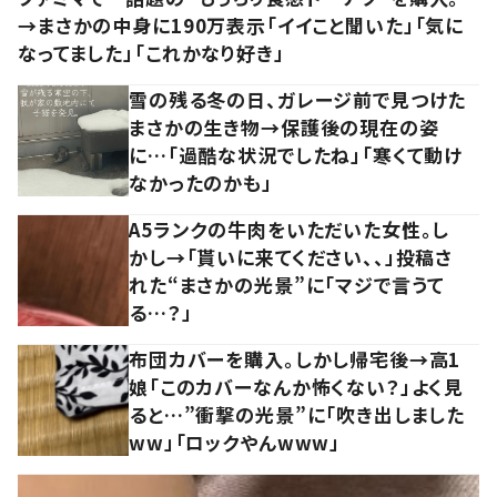
→まさかの中身に190万表示「イイこと聞いた」「気に
なってました」「これかなり好き」
雪の残る冬の日、ガレージ前で見つけた
まさかの生き物→保護後の現在の姿
に…「過酷な状況でしたね」「寒くて動け
なかったのかも」
A5ランクの牛肉をいただいた女性。し
かし→「貰いに来てください、、」投稿さ
れた“まさかの光景”に「マジで言うて
る…？」
布団カバーを購入。しかし帰宅後→高1
娘「このカバーなんか怖くない？」よく見
ると…”衝撃の光景”に「吹き出しました
ww」「ロックやんwww」