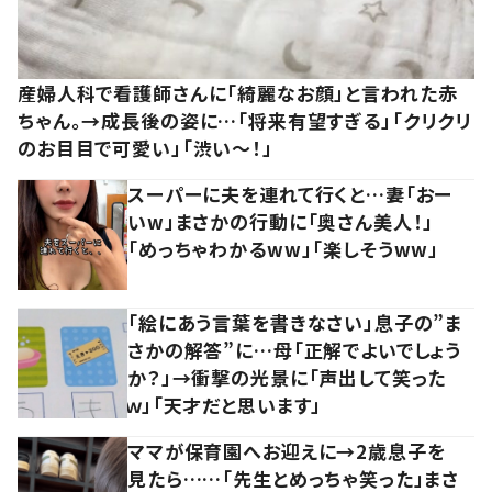
産婦人科で看護師さんに「綺麗なお顔」と言われた赤
ちゃん。→成長後の姿に…「将来有望すぎる」「クリクリ
のお目目で可愛い」「渋い～！」
スーパーに夫を連れて行くと…妻「おー
いw」まさかの行動に「奥さん美人！」
「めっちゃわかるww」「楽しそうww」
「絵にあう言葉を書きなさい」息子の”ま
さかの解答”に…母「正解でよいでしょう
か？」→衝撃の光景に「声出して笑った
ｗ」「天才だと思います」
ママが保育園へお迎えに→2歳息子を
見たら……「先生とめっちゃ笑った」まさ