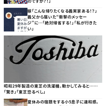
のですか？！」
嫁「こんな帰りたくなる義実家ある！？」
義父から届いた“衝撃のメッセー
ジ”に…「絶対帰省する！」「私が行きた
い」
昭和29年製造の東芝の洗濯機。動かしてみると……
「驚き」「東芝恐るべし」
夏休みの宿題をする小5息子に違和感。