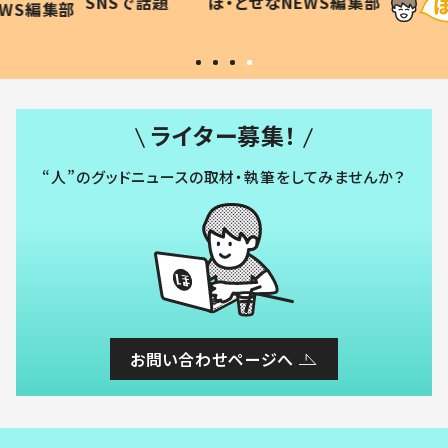
SNSで話題
ほ・とせなNEWS編集部
WS編集部
#令和の子
い」
ライター募集！
“人”のグッドニュースの取材・執筆をしてみませんか？
お問い合わせページへ