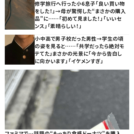
修学旅行へ行った小6息子「良い買い物
をした！」→母が驚愕した“まさかの購入
品”に……「初めて見ました！」「いいセ
ンス」「素晴らしい！」
小中高で男子校だった男性→学生の頃
の姿を見ると……「共学だったら絶対モ
テてた」まさかの光景に「今から告白し
に向かいます」「イケメンすぎ」
ファミマで…話題の“もっちり食感ドーナツ”を購入。