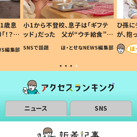
1歳息
小1から不登校、息子は「ギフテ
ひ孫に
「！？」
ッド」だった 父が“ウチ給食”を
が、抱
に「可愛
作り続ける理由とは #令和の親
「涙が
SNSで話題
ほ・とせなNEWS編集部
WS編集部
#令和の子
い」
ニュース
SNS