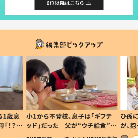
6位以降はこちら
1歳息
小1から不登校、息子は「ギフテ
ひ孫に
「！？」
ッド」だった 父が“ウチ給食”を
が、抱
に「可愛
作り続ける理由とは #令和の親
「涙が