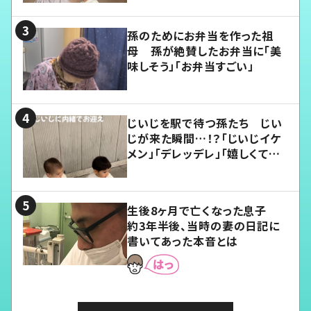
孫のためにお弁当を作った祖
母 孫が絶賛したお弁当に「美
味しそう」「お弁当すごい」
じいじを駅で待つ孫たち じい
じが来た瞬間…！？「じいじイケ
メン」「デレッデレ」「嬉しくて可
愛くてたまらない」「幸せになれ
る」
生後8ヶ月で亡くなった息子
約3年半後、当時の妻の日記に
書いてあった本音とは