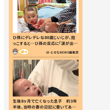
ひ孫にデレデレな80歳じいじが、抱
っこすると…ひ孫の反応に「涙が出ま
した」「可愛くて仕方ない」
ほ・とせなNEWS編集部
生後8ヶ月で亡くなった息子 約3年
半後、当時の妻の日記に書いてあっ