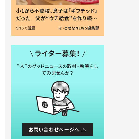
小1から不登校、息子は「ギフテッド」
だった 父が“ウチ給食”を作り続け
る理由とは #令和の親 #令和の子
SNSで話題
ほ・とせなNEWS編集部
ライター募集！
“人”のグッドニュースの取材・執筆をし
てみませんか？
お問い合わせページへ