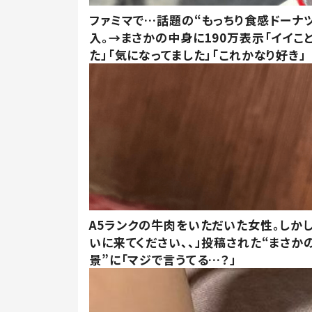
ファミマで…話題の“もっちり食感ドーナ
入。→まさかの中身に190万表示「イイこ
た」「気になってました」「これかなり好き」
A5ランクの牛肉をいただいた女性。しか
いに来てください、、」投稿された“まさか
景”に「マジで言うてる…？」