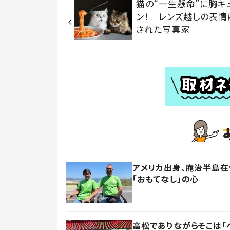
猫の“一生懸命”に胸キ
ン！ レンズ越しの表情
された写真家
アメリカ出身、庵治半島
「おもてなし」の心
高松でありながらそこは「