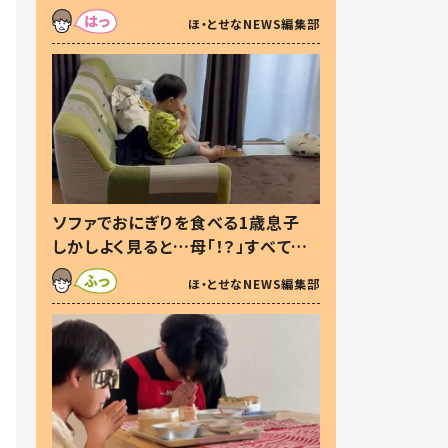
た本音とは
ほ・とせなNEWS編集部
ソファでおにぎりを食べる1歳息子
しかしよく見ると…母「！？」すべてを
察した母の投稿に「可愛いから許
ほ・とせなNEWS編集部
す！」「現行犯〜」