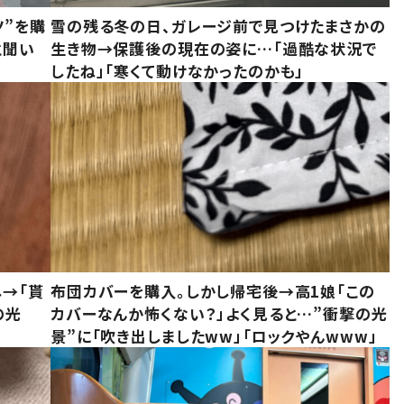
ツ”を購
雪の残る冬の日、ガレージ前で見つけたまさかの
と聞い
生き物→保護後の現在の姿に…「過酷な状況で
したね」「寒くて動けなかったのかも」
し→「貰
布団カバーを購入。しかし帰宅後→高1娘「この
の光
カバーなんか怖くない？」よく見ると…”衝撃の光
景”に「吹き出しましたww」「ロックやんwww」