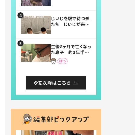
賛したお弁当に「美
味しそう」「お弁当す
ごい」
じいじを駅で待つ孫
たち じいじが来た
瞬間…！？「じいじイ
ケメン」「デレッデレ」
「嬉しくて可愛くてた
生後8ヶ月で亡くなっ
まらない」「幸せにな
た息子 約3年半
れる」
後、当時の妻の日記
に書いてあった本音
とは
6位以降はこちら