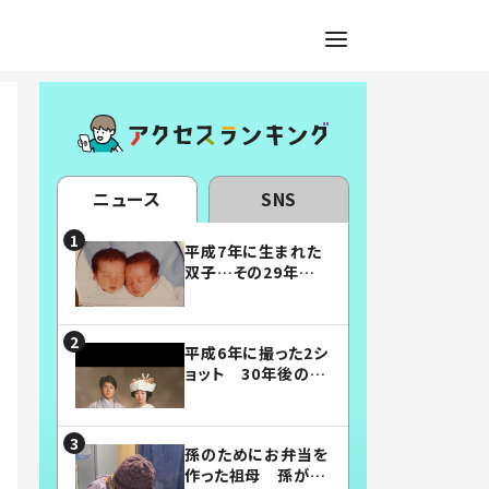
ニュース
SNS
平成7年に生まれた
双子…その29年後
の姿に「漫画みたい」
「素敵すぎる」
平成6年に撮った2シ
ョット 30年後の姿
に…「美男美女」「こ
んな夫婦になりた
い」
孫のためにお弁当を
作った祖母 孫が絶