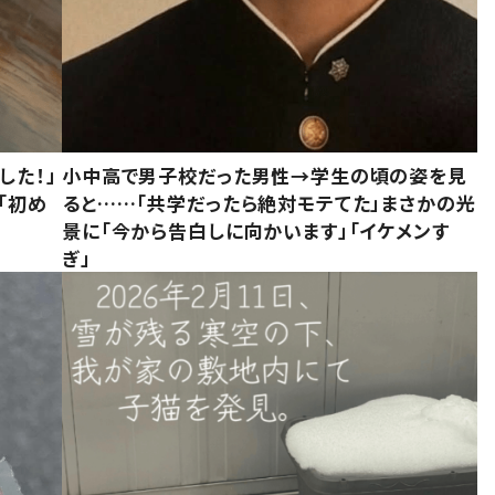
した！」
小中高で男子校だった男性→学生の頃の姿を見
「初め
ると……「共学だったら絶対モテてた」まさかの光
」
景に「今から告白しに向かいます」「イケメンす
ぎ」