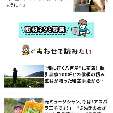
ように…」
“畑に行く八百屋”に密着！ 取
引農家100軒との信頼の積み
重ねが培った経営手法から見
えてきたのは、健康的な経済の
あり方だった
元ミュージシャン、今は「アスパ
ラ王子です！」 “さぬきのめざ