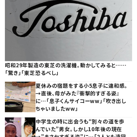
昭和29年製造の東芝の洗濯機。動かしてみると……
「驚き」「東芝恐るべし」
夏休みの宿題をする小5息子に違和感。
→直後、母がみた『衝撃的すぎる姿』
に…「息子くんサイコーww」「吹き出し
ちゃいましたww」
中学生の時に出会うも“別々の道を歩
んでいた”男女。しかし10年後の現在
→”まさかすぎる姿”に…「2人とも遠回