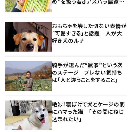
め”を扱う若きアスパラ農家の
快進撃 音楽とのコラボも
香川・多度津町
おもちゃを壊した切ない表情が
「可愛すぎる」と話題 人が大
好き犬のルナ
騎手が選んだ“農家”という次
のステージ ブレない気持ち
は「人と違うことをすること」
絶妙！寝ぼけて犬とケージの間
にハマった猫 「その間にねじ
込まれたい」