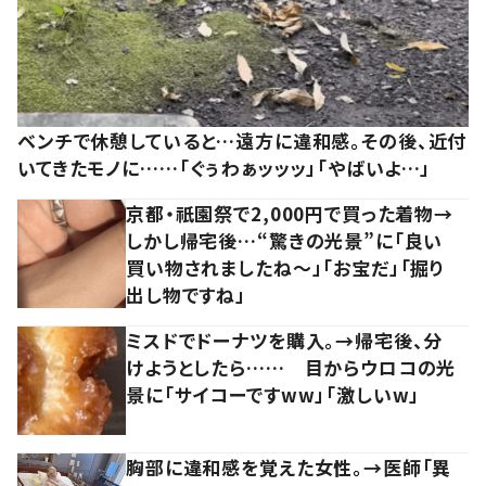
ベンチで休憩していると…遠方に違和感。その後、近付
いてきたモノに……「ぐぅわぁッッッ」「やばいよ…」
京都・祇園祭で2,000円で買った着物→
しかし帰宅後…“驚きの光景”に「良い
買い物されましたね～」「お宝だ」「掘り
出し物ですね」
ミスドでドーナツを購入。→帰宅後、分
けようとしたら…… 目からウロコの光
景に「サイコーですww」「激しいw」
胸部に違和感を覚えた女性。→医師「異