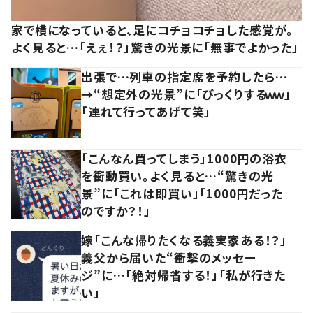
家で横になっていると、足にコチョコチョした感覚が。
よく見ると…「えぇ！？」驚きの光景に「無事でよかった」
出張で…列車の指定席を予約したら…
→“想定外の光景”に「びっくりするｗｗ」
「連れて行ってあげて笑」
「こんなん買ってしまう」1000円の浴衣
を衝動買い。よく見ると…“驚きの光
景”に「これは即買い」「1000円だった
のですか？！」
嫁「こんな帰りたくなる義実家ある！？」
義父から届いた“衝撃のメッセー
ジ”に…「絶対帰省する！」「私が行きた
い」