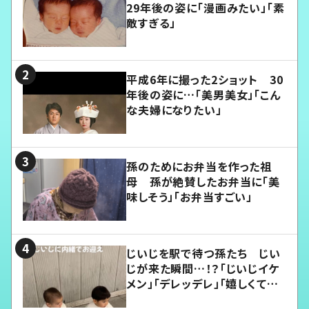
29年後の姿に「漫画みたい」「素
敵すぎる」
平成6年に撮った2ショット 30
年後の姿に…「美男美女」「こん
な夫婦になりたい」
孫のためにお弁当を作った祖
母 孫が絶賛したお弁当に「美
味しそう」「お弁当すごい」
じいじを駅で待つ孫たち じい
じが来た瞬間…！？「じいじイケ
メン」「デレッデレ」「嬉しくて可
愛くてたまらない」「幸せになれ