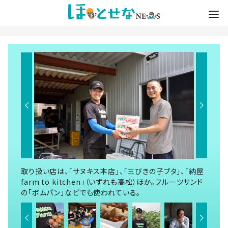
取り扱い店は、「サヌキス本店」、「三びきの子ブタ」、「納屋
farm to kitchen」（いずれも高松）ほか。フルーツサンド
の「ボムパン」などでも使われている。