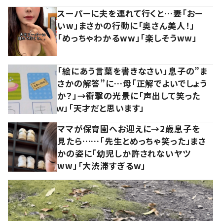
スーパーに夫を連れて行くと…妻「おー
いw」まさかの行動に「奥さん美人！」
「めっちゃわかるww」「楽しそうww」
「絵にあう言葉を書きなさい」息子の”ま
さかの解答”に…母「正解でよいでしょう
か？」→衝撃の光景に「声出して笑った
ｗ」「天才だと思います」
ママが保育園へお迎えに→2歳息子を
見たら……「先生とめっちゃ笑った」まさ
かの姿に「幼児しか許されないヤツ
ww」「大渋滞すぎるw」