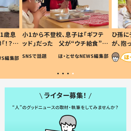
1歳息
小1から不登校、息子は「ギフテ
ひ孫に
「！？」
ッド」だった 父が“ウチ給食”を
が、抱
に「可愛
作り続ける理由とは #令和の親
「涙が
SNSで話題
ほ・とせなNEWS編集部
WS編集部
#令和の子
い」
ライター募集！
“人”のグッドニュースの取材・執筆をしてみませんか？