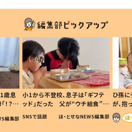
1歳息
小1から不登校、息子は「ギフテ
ひ孫に
「！？」
ッド」だった 父が“ウチ給食”を
が、抱
に「可愛
作り続ける理由とは #令和の親
「涙が
SNSで話題
ほ・とせなNEWS編集部
WS編集部
#令和の子
い」