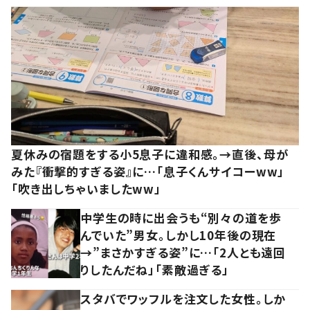
夏休みの宿題をする小5息子に違和感。→直後、母が
みた『衝撃的すぎる姿』に…「息子くんサイコーww」
「吹き出しちゃいましたww」
中学生の時に出会うも“別々の道を歩
んでいた”男女。しかし10年後の現在
→”まさかすぎる姿”に…「2人とも遠回
りしたんだね」「素敵過ぎる」
スタバでワッフルを注文した女性。しか