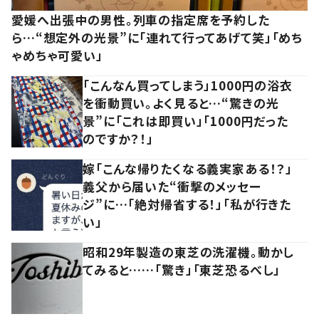
愛媛へ出張中の男性。列車の指定席を予約した
ら…“想定外の光景”に「連れて行ってあげて笑」「めち
ゃめちゃ可愛い」
「こんなん買ってしまう」1000円の浴衣
を衝動買い。よく見ると…“驚きの光
景”に「これは即買い」「1000円だった
のですか？！」
嫁「こんな帰りたくなる義実家ある！？」
義父から届いた“衝撃のメッセー
ジ”に…「絶対帰省する！」「私が行きた
い」
昭和29年製造の東芝の洗濯機。動かし
てみると……「驚き」「東芝恐るべし」