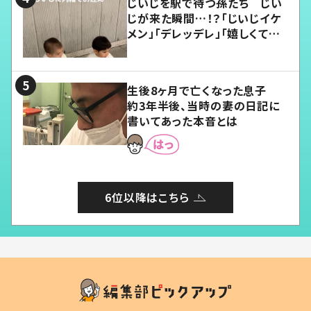
じいじを駅で待つ孫たち じい
じが来た瞬間…！？「じいじイケ
メン」「デレッデレ」「嬉しくて可
愛くてたまらない」「幸せになれ
る」
生後8ヶ月で亡くなった息子
約3年半後、当時の妻の日記に
書いてあった本音とは
6位以降はこちら