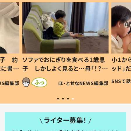
1歳息
小1から不登校、息子は「ギフテ
ひ孫に
「！？」
ッド」だった 父が“ウチ給食”を
が、抱
に「可愛
作り続ける理由とは #令和の親
「涙が
SNSで話題
ほ・とせなNEWS編集部
WS編集部
#令和の子
い」
ライター募集！