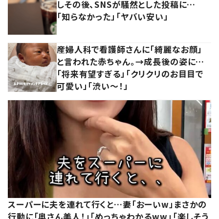
しその後、SNSが騒然とした投稿に…
「知らなかった」「ヤバい安い」
産婦人科で看護師さんに「綺麗なお顔」
と言われた赤ちゃん。→成長後の姿に…
「将来有望すぎる」「クリクリのお目目で
可愛い」「渋い～！」
スーパーに夫を連れて行くと…妻「おーいw」まさかの
行動に「奥さん美人！」「めっちゃわかるww」「楽しそう