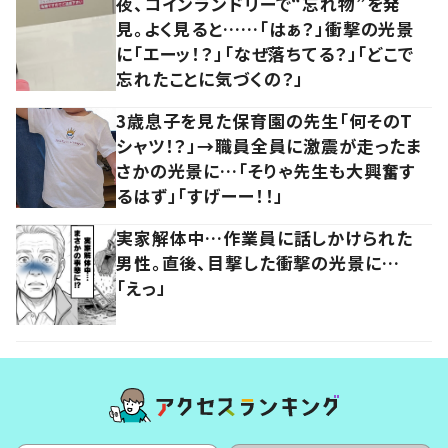
夜、コインランドリーで“忘れ物”を発
見。よく見ると……「はぁ？」衝撃の光景
に「エーッ！？」「なぜ落ちてる？」「どこで
忘れたことに気づくの？」
3歳息子を見た保育園の先生「何そのT
シャツ！？」→職員全員に激震が走ったま
さかの光景に…「そりゃ先生も大興奮す
るはず」「すげーー！！」
実家解体中…作業員に話しかけられた
男性。直後、目撃した衝撃の光景に…
「えっ」