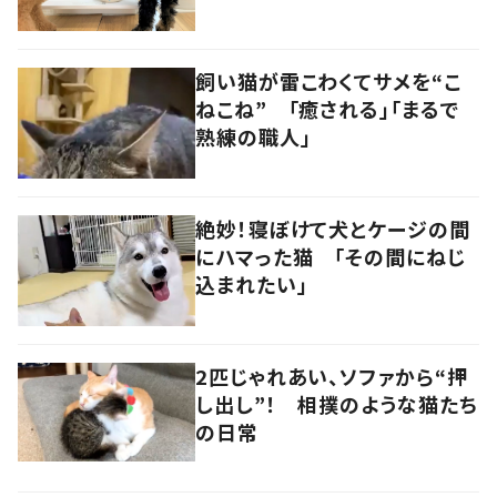
ること
飼い猫が雷こわくてサメを“こ
ねこね” 「癒される」「まるで
熟練の職人」
絶妙！寝ぼけて犬とケージの間
にハマった猫 「その間にねじ
込まれたい」
2匹じゃれあい、ソファから“押
し出し”！ 相撲のような猫たち
の日常