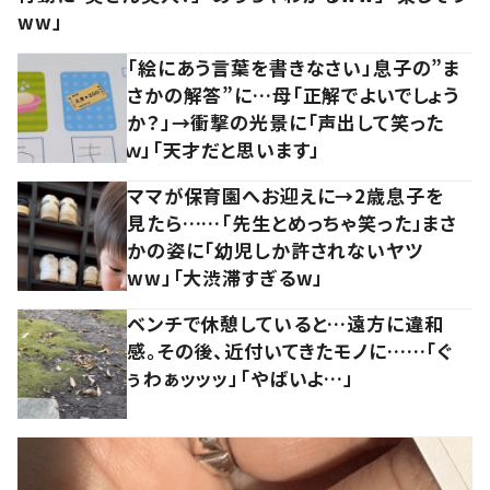
ww」
「絵にあう言葉を書きなさい」息子の”ま
さかの解答”に…母「正解でよいでしょう
か？」→衝撃の光景に「声出して笑った
ｗ」「天才だと思います」
ママが保育園へお迎えに→2歳息子を
見たら……「先生とめっちゃ笑った」まさ
かの姿に「幼児しか許されないヤツ
ww」「大渋滞すぎるw」
ベンチで休憩していると…遠方に違和
感。その後、近付いてきたモノに……「ぐ
ぅわぁッッッ」「やばいよ…」