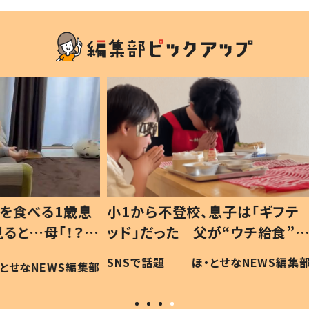
1歳息
小1から不登校、息子は「ギフテ
ひ孫に
「！？」
ッド」だった 父が“ウチ給食”を
が、抱
に「可愛
作り続ける理由とは #令和の親
「涙が
SNSで話題
ほ・とせなNEWS編集部
WS編集部
#令和の子
い」