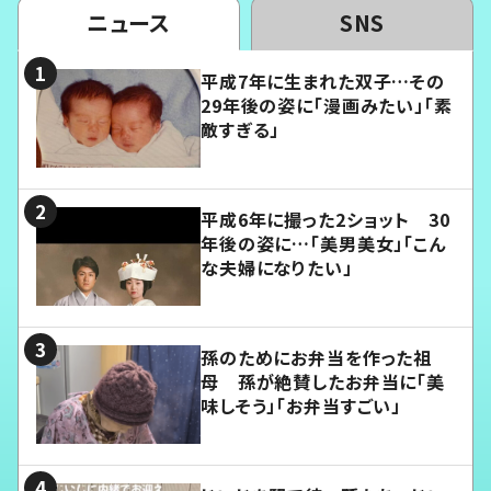
ニュース
SNS
平成7年に生まれた双子…その
29年後の姿に「漫画みたい」「素
敵すぎる」
平成6年に撮った2ショット 30
年後の姿に…「美男美女」「こん
な夫婦になりたい」
孫のためにお弁当を作った祖
母 孫が絶賛したお弁当に「美
味しそう」「お弁当すごい」