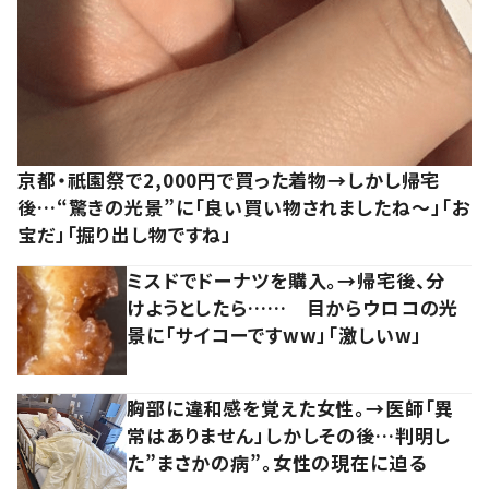
京都・祇園祭で2,000円で買った着物→しかし帰宅
後…“驚きの光景”に「良い買い物されましたね～」「お
宝だ」「掘り出し物ですね」
ミスドでドーナツを購入。→帰宅後、分
けようとしたら…… 目からウロコの光
景に「サイコーですww」「激しいw」
胸部に違和感を覚えた女性。→医師「異
常はありません」しかしその後…判明し
た”まさかの病”。女性の現在に迫る