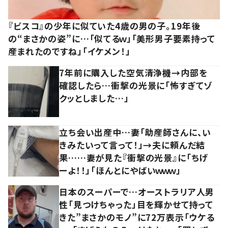
『ビスコ』の少年に似ていた4歳の男の子。19年後
の“まさかの姿”に…「似てるｗ」「美形男子要素持って
産まれたのですね」「イケメン！」
7年前に購入した空気清浄機→内部を
確認したら…衝撃の光景に「怖すぎてゾ
クッとしました…」
立ち会い出産中…妻「助産師さんに、い
きみたいって言って！」→夫に頼んだ結
果……妻が見た『衝撃の光景』に「ちげ
ーよ！！」「ほんとにやばいｗｗｗ」
日本のスーパーで…オーストラリア人男
性「見つけちゃった」目を輝かせて持って
きた”まさかのモノ”に72万表示「ウケる