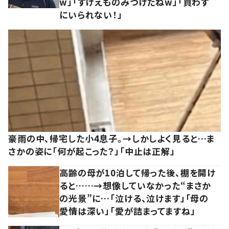
w」「すげえものみつけたねw」「買わず
にいられない！」
豪雨の中、帰宅した小4息子。→しかしよく見ると…ま
さかの姿に「何が起こった？」「中止は正解」
高齢の母が10泊して帰った後、棚を開け
ると……→想像していなかった“まさか
の光景”に…「泣ける、泣けます」「母の
愛情は深い」「愛が詰まってますね」