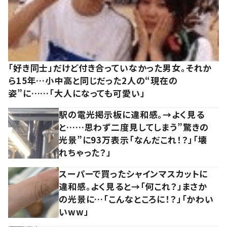
「好き同士」だけど付き合っていなかった男女。それか
ら15年…小中高と同じだった2人の“現在の
姿”に……「大人になっても可愛い」
駅の電光掲示板に違和感。→よく見る
と……思わず二度見してしまう”驚きの
光景”に93万表示「なんだこれ！？」「壊
れちゃった？」
スーパーで買ったシャインマスカットに
違和感。よく見ると→「何これ？」まさか
の光景に…「こんなところに！？」「かわい
いww」