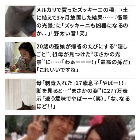
メルカリで買ったズッキーニの種。→土
に植えて3ヶ月放置した結果……『衝撃
の光景』に「ズッキーニも凶器になるの
か、、」「野太い音！笑」
20歳の孫娘が帰省のたびにする“隠し
ごと”。祖母が見つけた“まさかの光
景”に……「わぁーーー！」「最高の孫だ」
「これいいですね」
母「刺青入れた」17歳息子「やばー！！」
脚を見ると…“まさかの姿”に277万表
示「違う意味でやばーー（笑）」「な、なる
ほど！！」