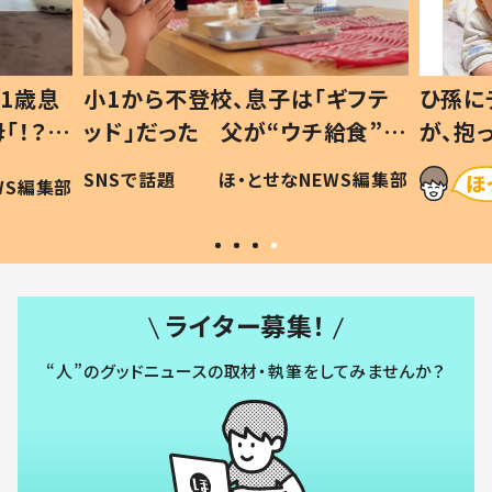
1歳息
小1から不登校、息子は「ギフテ
ひ孫に
「！？」
ッド」だった 父が“ウチ給食”を
が、抱
に「可愛
作り続ける理由とは #令和の親
「涙が
SNSで話題
ほ・とせなNEWS編集部
WS編集部
#令和の子
い」
ライター募集！
“人”のグッドニュースの取材・執筆をしてみませんか？