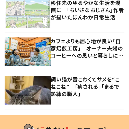
移住先のゆるやかな生活を漫
画に 「ちいさなおじさん」作者
が描いたほんわか日常生活
カフェよりも居心地が良い「自
家焙煎工房」 オーナー夫婦の
コーヒーへの思いと暮らしに迫
る
飼い猫が雷こわくてサメを“こ
ねこね” 「癒される」「まるで
熟練の職人」