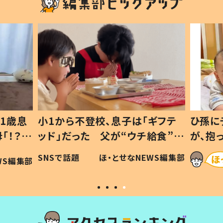
1歳息
小1から不登校、息子は「ギフテ
ひ孫に
「！？」
ッド」だった 父が“ウチ給食”を
が、抱
に「可愛
作り続ける理由とは #令和の親
「涙が
SNSで話題
ほ・とせなNEWS編集部
WS編集部
#令和の子
い」