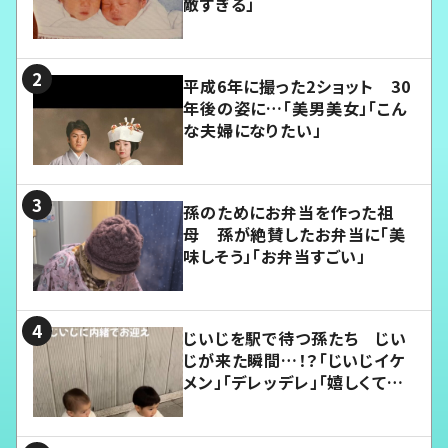
敵すぎる」
平成6年に撮った2ショット 30
年後の姿に…「美男美女」「こん
な夫婦になりたい」
孫のためにお弁当を作った祖
母 孫が絶賛したお弁当に「美
味しそう」「お弁当すごい」
じいじを駅で待つ孫たち じい
じが来た瞬間…！？「じいじイケ
メン」「デレッデレ」「嬉しくて可
愛くてたまらない」「幸せになれ
る」