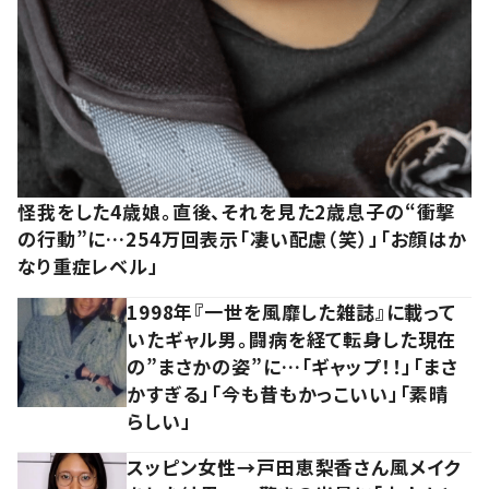
怪我をした4歳娘。直後、それを見た2歳息子の“衝撃
の行動”に…254万回表示「凄い配慮（笑）」「お顔はか
なり重症レベル」
1998年『一世を風靡した雑誌』に載って
いたギャル男。闘病を経て転身した現在
の”まさかの姿”に…「ギャップ！！」「まさ
かすぎる」「今も昔もかっこいい」「素晴
らしい」
スッピン女性→戸田恵梨香さん風メイク