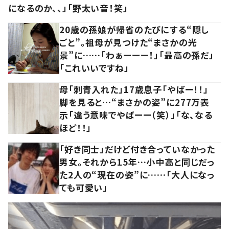
になるのか、、」「野太い音！笑」
20歳の孫娘が帰省のたびにする“隠し
ごと”。祖母が見つけた“まさかの光
景”に……「わぁーーー！」「最高の孫だ」
「これいいですね」
母「刺青入れた」17歳息子「やばー！！」
脚を見ると…“まさかの姿”に277万表
示「違う意味でやばーー（笑）」「な、なる
ほど！！」
「好き同士」だけど付き合っていなかった
男女。それから15年…小中高と同じだっ
た2人の“現在の姿”に……「大人になっ
ても可愛い」