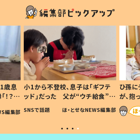
1歳息
小1から不登校、息子は「ギフテ
ひ孫に
「！？」
ッド」だった 父が“ウチ給食”を
が、抱
に「可愛
作り続ける理由とは #令和の親
「涙が
SNSで話題
ほ・とせなNEWS編集部
WS編集部
#令和の子
い」