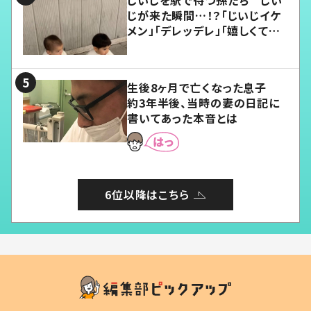
じいじを駅で待つ孫たち じい
じが来た瞬間…！？「じいじイケ
メン」「デレッデレ」「嬉しくて可
愛くてたまらない」「幸せになれ
る」
生後8ヶ月で亡くなった息子
約3年半後、当時の妻の日記に
書いてあった本音とは
6位以降はこちら