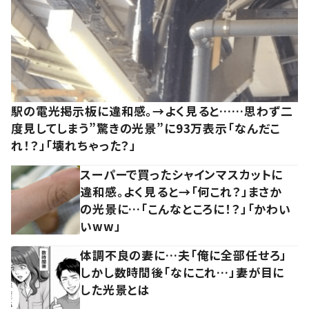
駅の電光掲示板に違和感。→よく見ると……思わず二
度見してしまう”驚きの光景”に93万表示「なんだこ
れ！？」「壊れちゃった？」
スーパーで買ったシャインマスカットに
違和感。よく見ると→「何これ？」まさか
の光景に…「こんなところに！？」「かわい
いww」
体調不良の妻に…夫「俺に全部任せろ」
しかし数時間後「なにこれ…」妻が目に
した光景とは