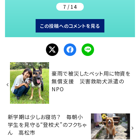
7 / 14
この投稿へのコメントを見る
豪雨で被災したペット用に物資を
無償支援 災害救助犬派遣の
NPO
新学期は少しお寝坊？ 毎朝小
学生を見守る“登校犬”のフクちゃ
ん 高松市