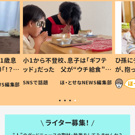
1歳息
小1から不登校、息子は「ギフテ
ひ孫に
「！？」
ッド」だった 父が“ウチ給食”を
が、抱
に「可愛
作り続ける理由とは #令和の親
「涙が
SNSで話題
ほ・とせなNEWS編集部
WS編集部
#令和の子
い」
ライター募集！
“人”のグッドニュースの取材・執筆をしてみませんか？