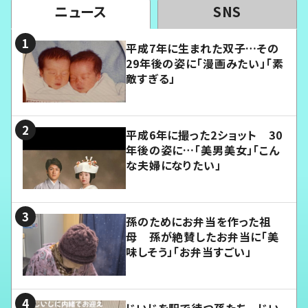
ニュース
SNS
平成7年に生まれた双子…その
29年後の姿に「漫画みたい」「素
敵すぎる」
平成6年に撮った2ショット 30
年後の姿に…「美男美女」「こん
な夫婦になりたい」
孫のためにお弁当を作った祖
母 孫が絶賛したお弁当に「美
味しそう」「お弁当すごい」