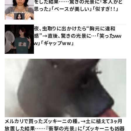
をした結果……驚きの光景に「本人かと
思った」「ベースが美しい」「似すぎ！！」
夜、虫取りに出かけたら“胸元に違和
感”→直後、驚きの光景に…「笑ったｗｗ
ｗ」「ギャップww」
メルカリで買ったズッキーニの種。→土に植えて3ヶ月
放置した結果……『衝撃の光景』に「ズッキーニも凶器