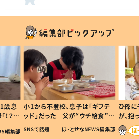
のシュモクザメ
1歳息
小1から不登校、息子は「ギフテ
ひ孫に
「！？」
ッド」だった 父が“ウチ給食”を
が、抱
に「可愛
作り続ける理由とは #令和の親
「涙が
SNSで話題
ほ・とせなNEWS編集部
WS編集部
#令和の子
い」