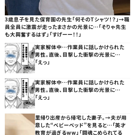
3歳息子を見た保育園の先生「何そのTシャツ！？」→職
員全員に激震が走ったまさかの光景に…「そりゃ先生
も大興奮するはず」「すげーー！！」
実家解体中…作業員に話しかけられた
男性。直後、目撃した衝撃の光景に…
「えっ」
実家解体中…作業員に話しかけられた
男性。直後、目撃した衝撃の光景に…
「えっ」
里帰り出産から帰宅した妻子。→夫が用
意した“ベビーベッド”を見ると…「英才
教育が過ぎるww」「闘魂こめられてる