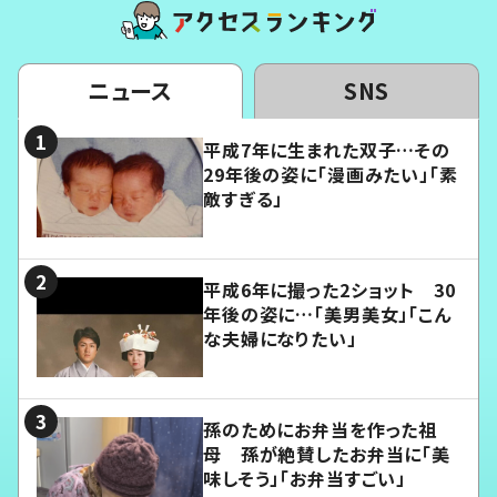
ニュース
SNS
平成7年に生まれた双子…その
29年後の姿に「漫画みたい」「素
敵すぎる」
平成6年に撮った2ショット 30
年後の姿に…「美男美女」「こん
な夫婦になりたい」
孫のためにお弁当を作った祖
母 孫が絶賛したお弁当に「美
味しそう」「お弁当すごい」