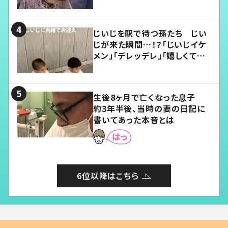
じいじを駅で待つ孫たち じい
じが来た瞬間…！？「じいじイケ
メン」「デレッデレ」「嬉しくて可
愛くてたまらない」「幸せになれ
る」
生後8ヶ月で亡くなった息子
約3年半後、当時の妻の日記に
書いてあった本音とは
6位以降はこちら