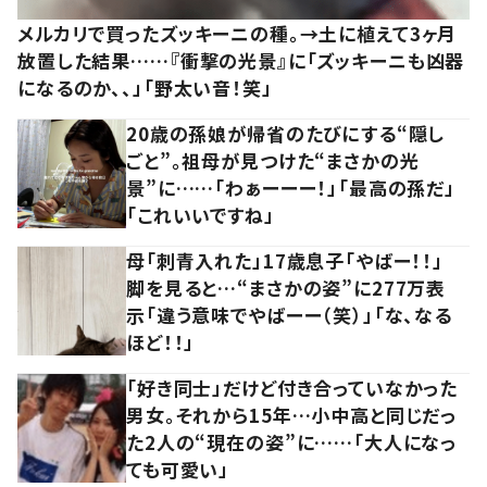
メルカリで買ったズッキーニの種。→土に植えて3ヶ月
放置した結果……『衝撃の光景』に「ズッキーニも凶器
になるのか、、」「野太い音！笑」
20歳の孫娘が帰省のたびにする“隠し
ごと”。祖母が見つけた“まさかの光
景”に……「わぁーーー！」「最高の孫だ」
「これいいですね」
母「刺青入れた」17歳息子「やばー！！」
脚を見ると…“まさかの姿”に277万表
示「違う意味でやばーー（笑）」「な、なる
ほど！！」
「好き同士」だけど付き合っていなかった
男女。それから15年…小中高と同じだっ
た2人の“現在の姿”に……「大人になっ
ても可愛い」