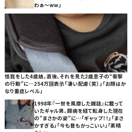
わぁ～ww」
怪我をした4歳娘。直後、それを見た2歳息子の“衝撃
の行動”に…254万回表示「凄い配慮（笑）」「お顔はか
なり重症レベル」
1998年『一世を風靡した雑誌』に載って
いたギャル男。闘病を経て転身した現在
の”まさかの姿”に…「ギャップ！！」「まさ
かすぎる」「今も昔もかっこいい」「素晴