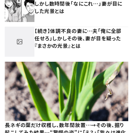
しかし数時間後「なにこれ…」妻が目に
した光景とは
【続き】体調不良の妻に…夫「俺に全部
任せろ」しかしその後、妻が目を疑った
『まさかの光景』とは
長ネギの葉だけ収穫し、数年間放置…→その後、掘り
起こしてみた結果…“驚愕の姿”に「え？」「我々は進化