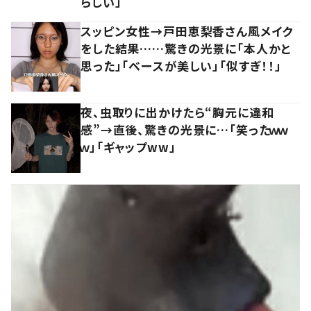
らしい」
スッピン女性→戸田恵梨香さん風メイク
をした結果……驚きの光景に「本人かと
思った」「ベースが美しい」「似すぎ！！」
夜、虫取りに出かけたら“胸元に違和
感”→直後、驚きの光景に…「笑ったｗｗ
ｗ」「ギャップww」