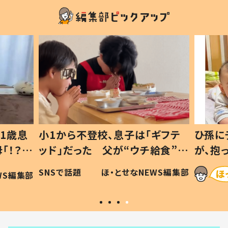
1歳息
小1から不登校、息子は「ギフテ
ひ孫に
「！？」
ッド」だった 父が“ウチ給食”を
が、抱
に「可愛
作り続ける理由とは #令和の親
「涙が
SNSで話題
ほ・とせなNEWS編集部
WS編集部
#令和の子
い」