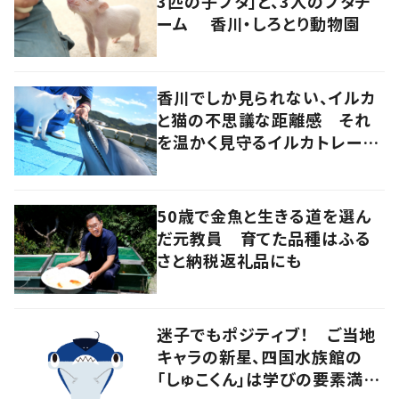
3匹の子ブタ」と、3人のブタチ
ーム 香川・しろとり動物園
香川でしか見られない、イルカ
と猫の不思議な距離感 それ
を温かく見守るイルカトレーナ
ーの努力
50歳で金魚と生きる道を選ん
だ元教員 育てた品種はふる
さと納税返礼品にも
迷子でもポジティブ！ ご当地
キャラの新星、四国水族館の
「しゅこくん」は学びの要素満載