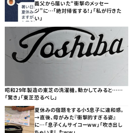
義父から届いた“衝撃のメッセー
ジ”に…「絶対帰省する！」「私が行きた
い」
昭和29年製造の東芝の洗濯機。動かしてみると……
「驚き」「東芝恐るべし」
夏休みの宿題をする小5息子に違和感。
→直後、母がみた『衝撃的すぎる姿』
に…「息子くんサイコーww」「吹き出し
ちゃいましたww」