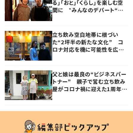
る」「おと」「くらし」を楽しむ空
間に ‟みんなのデパート“の
魅力に迫る！
立ち飲み空白地帯に根づい
た“2坪半の新たな文化” コ
ロナ対応を機に可能性を広げ
た人気店夫妻が語る“変わらな
い本質”とは 香川・高松市
父と娘は最良の“ビジネスパー
トナー” 親子で営む立ち飲み
屋がコロナ禍に迎えた1周年、
その歩みとは 大阪・北区