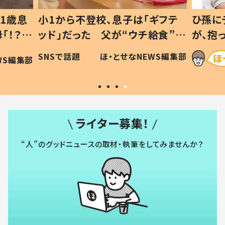
1歳息
小1から不登校、息子は「ギフテ
ひ孫に
「！？」
ッド」だった 父が“ウチ給食”を
が、抱
に「可愛
作り続ける理由とは #令和の親
「涙が
SNSで話題
ほ・とせなNEWS編集部
WS編集部
#令和の子
い」
ライター募集！
“人”のグッドニュースの取材・執筆をしてみませんか？