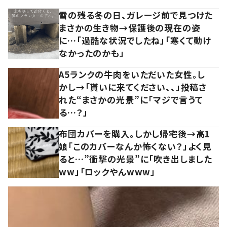
雪の残る冬の日、ガレージ前で見つけた
まさかの生き物→保護後の現在の姿
に…「過酷な状況でしたね」「寒くて動け
なかったのかも」
A5ランクの牛肉をいただいた女性。し
かし→「貰いに来てください、、」投稿さ
れた“まさかの光景”に「マジで言うて
る…？」
布団カバーを購入。しかし帰宅後→高1
娘「このカバーなんか怖くない？」よく見
ると…”衝撃の光景”に「吹き出しました
ww」「ロックやんwww」