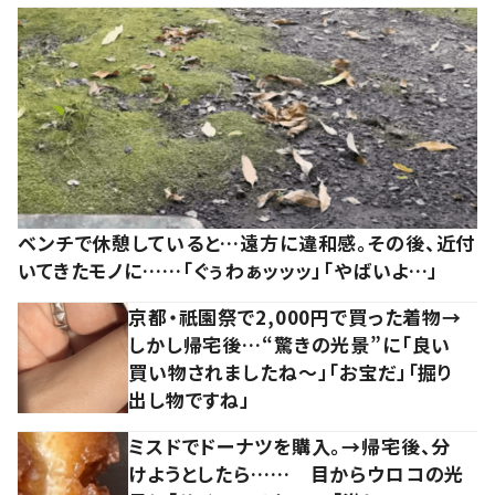
ベンチで休憩していると…遠方に違和感。その後、近付
いてきたモノに……「ぐぅわぁッッッ」「やばいよ…」
京都・祇園祭で2,000円で買った着物→
しかし帰宅後…“驚きの光景”に「良い
買い物されましたね～」「お宝だ」「掘り
出し物ですね」
ミスドでドーナツを購入。→帰宅後、分
けようとしたら…… 目からウロコの光