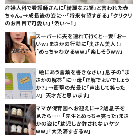
産婦人科で看護師さんに「綺麗なお顔」と言われた赤
ちゃん。→成長後の姿に…「将来有望すぎる」「クリクリ
のお目目で可愛い」「渋い～！」
スーパーに夫を連れて行くと…妻「おー
いw」まさかの行動に「奥さん美人！」
「めっちゃわかるww」「楽しそうww」
「絵にあう言葉を書きなさい」息子の”ま
さかの解答”に…母「正解でよいでしょう
か？」→衝撃の光景に「声出して笑った
ｗ」「天才だと思います」
ママが保育園へお迎えに→2歳息子を
見たら……「先生とめっちゃ笑った」まさ
かの姿に「幼児しか許されないヤツ
ww」「大渋滞すぎるw」