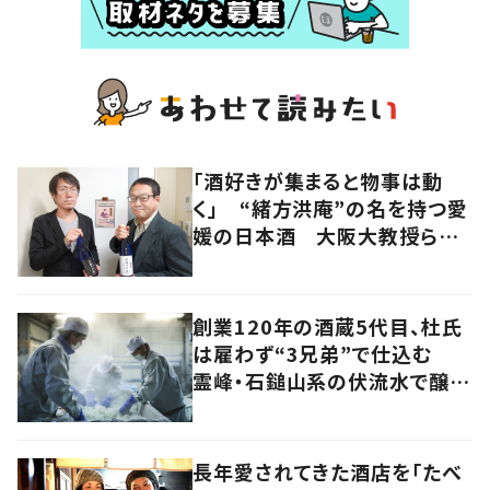
「酒好きが集まると物事は動
く」 “緒方洪庵”の名を持つ愛
媛の日本酒 大阪大教授らの
手で新生
創業120年の酒蔵5代目、杜氏
は雇わず“3兄弟”で仕込む
霊峰・石鎚山系の伏流水で醸
す“効率度外視”の日本酒
長年愛されてきた酒店を「たべ