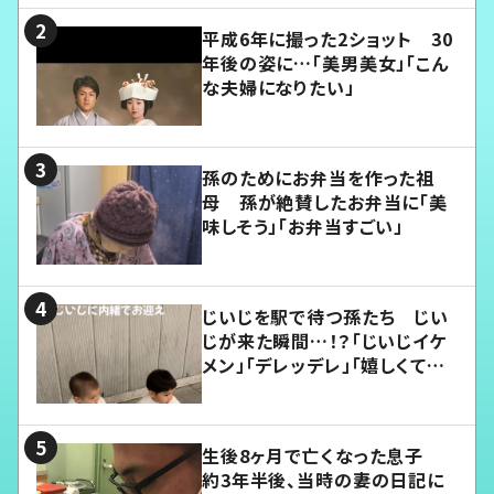
平成6年に撮った2ショット 30
年後の姿に…「美男美女」「こん
な夫婦になりたい」
孫のためにお弁当を作った祖
母 孫が絶賛したお弁当に「美
味しそう」「お弁当すごい」
じいじを駅で待つ孫たち じい
じが来た瞬間…！？「じいじイケ
メン」「デレッデレ」「嬉しくて可
愛くてたまらない」「幸せになれ
る」
生後8ヶ月で亡くなった息子
約3年半後、当時の妻の日記に