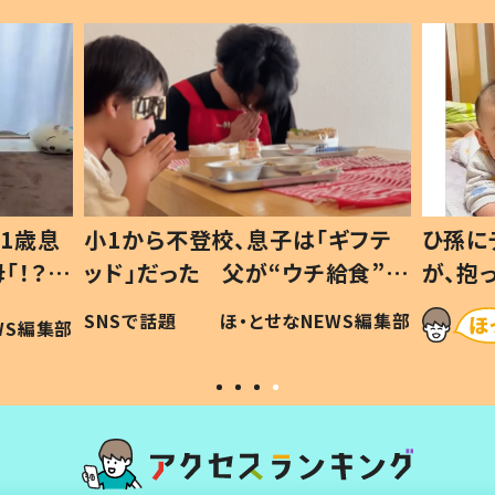
1歳息
小1から不登校、息子は「ギフテ
ひ孫に
「！？」
ッド」だった 父が“ウチ給食”を
が、抱
に「可愛
作り続ける理由とは #令和の親
「涙が
SNSで話題
ほ・とせなNEWS編集部
WS編集部
#令和の子
い」