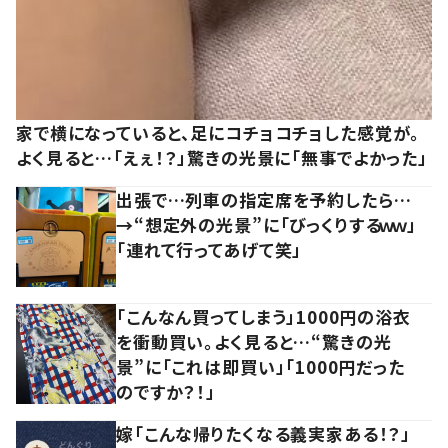
家で横になっていると、足にコチョコチョした感覚が。
よく見ると…「えぇ！？」驚きの光景に「無事でよかった」
出張で…列車の指定席を予約したら…
→“想定外の光景”に「びっくりするｗｗ」
「連れて行ってあげて笑」
「こんなん買ってしまう」1000円の浴衣
を衝動買い。よく見ると…“驚きの光
景”に「これは即買い」「1000円だった
のですか？！」
嫁「こんな帰りたくなる義実家ある！？」