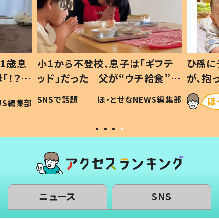
1歳息
小1から不登校、息子は「ギフテ
ひ孫に
「！？」
ッド」だった 父が“ウチ給食”を
が、抱
に「可愛
作り続ける理由とは #令和の親
「涙が
SNSで話題
ほ・とせなNEWS編集部
WS編集部
#令和の子
い」
ニュース
SNS