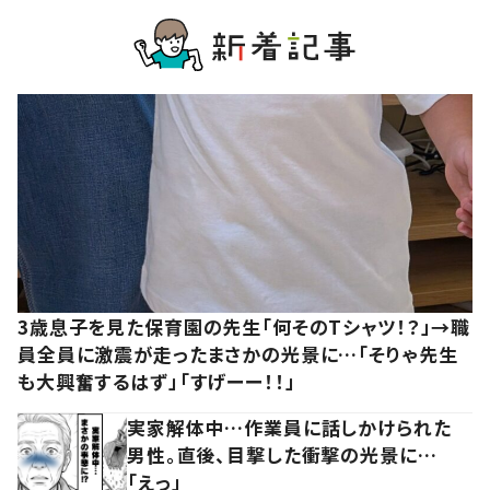
3歳息子を見た保育園の先生「何そのTシャツ！？」→職
員全員に激震が走ったまさかの光景に…「そりゃ先生
も大興奮するはず」「すげーー！！」
実家解体中…作業員に話しかけられた
男性。直後、目撃した衝撃の光景に…
「えっ」