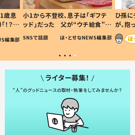
1歳息
小1から不登校、息子は「ギフテ
ひ孫に
「！？」
ッド」だった 父が“ウチ給食”を
が、抱
に「可愛
作り続ける理由とは #令和の親
「涙が
SNSで話題
ほ・とせなNEWS編集部
WS編集部
#令和の子
い」
ライター募集！
“人”のグッドニュースの取材・執筆をしてみませんか？