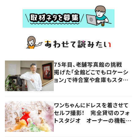
75年目、老舗写真館の挑戦
掲げた「全館どこでもロケーシ
ョン」で待合室や倉庫もスタジ
オに 香川・高松市
ワンちゃんにドレスを着させて
セルフ撮影！ 完全貸切のフォ
トスタジオ オーナーの機転で
不動在庫を“リメイク”