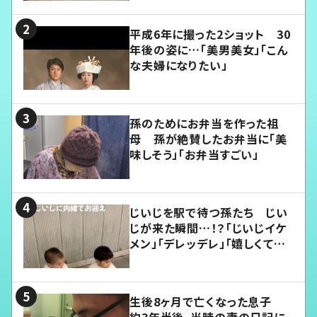
平成6年に撮った2ショット 30
年後の姿に…「美男美女」「こん
な夫婦になりたい」
孫のためにお弁当を作った祖
母 孫が絶賛したお弁当に「美
味しそう」「お弁当すごい」
じいじを駅で待つ孫たち じい
じが来た瞬間…！？「じいじイケ
メン」「デレッデレ」「嬉しくて可
愛くてたまらない」「幸せになれ
る」
生後8ヶ月で亡くなった息子
約3年半後、当時の妻の日記に