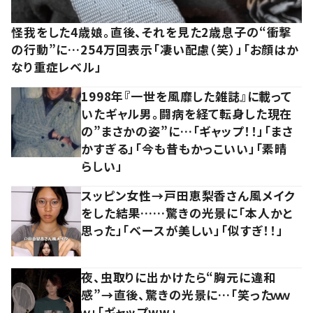
怪我をした4歳娘。直後、それを見た2歳息子の“衝撃
の行動”に…254万回表示「凄い配慮（笑）」「お顔はか
なり重症レベル」
1998年『一世を風靡した雑誌』に載って
いたギャル男。闘病を経て転身した現在
の”まさかの姿”に…「ギャップ！！」「まさ
かすぎる」「今も昔もかっこいい」「素晴
らしい」
スッピン女性→戸田恵梨香さん風メイク
をした結果……驚きの光景に「本人かと
思った」「ベースが美しい」「似すぎ！！」
夜、虫取りに出かけたら“胸元に違和
感”→直後、驚きの光景に…「笑ったｗｗ
ｗ」「ギャップww」