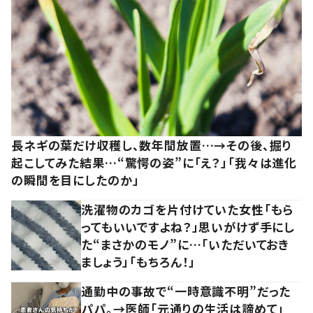
長ネギの葉だけ収穫し、数年間放置…→その後、掘り
起こしてみた結果…“驚愕の姿”に「え？」「我々は進化
の瞬間を目にしたのか」
洗濯物のカゴを片付けていた女性「もら
ってもいいですよね？」思いがけず手にし
た“まさかのモノ”に…「いただいておき
ましょう」「もちろん！」
通勤中の事故で“一時意識不明”だった
パパ。→医師「元通りの生活は諦めて」