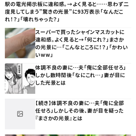
駅の電光掲示板に違和感。→よく見ると……思わず二
度見してしまう”驚きの光景”に93万表示「なんだこ
れ！？」「壊れちゃった？」
スーパーで買ったシャインマスカットに
違和感。よく見ると→「何これ？」まさか
の光景に…「こんなところに！？」「かわい
いww」
体調不良の妻に…夫「俺に全部任せろ」
しかし数時間後「なにこれ…」妻が目に
した光景とは
【続き】体調不良の妻に…夫「俺に全部
任せろ」しかしその後、妻が目を疑った
『まさかの光景』とは