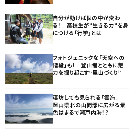
舞”に密着
自分が動けば世の中が変わ
る！ 高校生が”生きる力”を身
につける「行学」とは
フォトジェニックな「天空への
階段」も！ 登山者とともに魅
力を掘り起こす“里山づくり”
寝坊しても見られる「雲海」
岡山県北の山間部に広がる景
色はまるで瀬戸内海！？