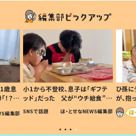
1歳息
小1から不登校、息子は「ギフテ
ひ孫に
「！？」
ッド」だった 父が“ウチ給食”を
が、抱
に「可愛
作り続ける理由とは #令和の親
「涙が
SNSで話題
ほ・とせなNEWS編集部
WS編集部
#令和の子
い」