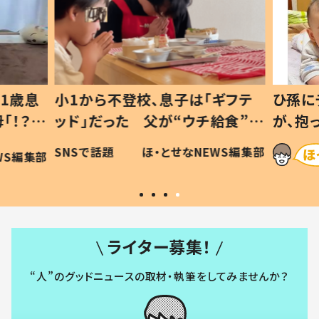
1歳息
小1から不登校、息子は「ギフテ
ひ孫に
「！？」
ッド」だった 父が“ウチ給食”を
が、抱
に「可愛
作り続ける理由とは #令和の親
「涙が
SNSで話題
ほ・とせなNEWS編集部
WS編集部
#令和の子
い」
ライター募集！
“人”のグッドニュースの取材・執筆をしてみませんか？