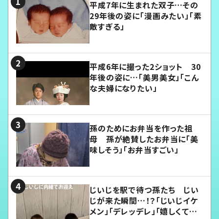
平成7年に生まれた双子…その
29年後の姿に「漫画みたい」「素
敵すぎる」
平成6年に撮った2ショット 30
年後の姿に…「美男美女」「こん
な夫婦になりたい」
孫のためにお弁当を作った祖
母 孫が絶賛したお弁当に「美
味しそう」「お弁当すごい」
じいじを駅で待つ孫たち じい
じが来た瞬間…！？「じいじイケ
メン」「デレッデレ」「嬉しくて可