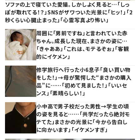
ソファの上で寝ていた愛猫。しかしよく見ると…「しっ
ぽが取れてる！？」SNSがザワついた光景に「ヒッ！」「2
秒くらい心臓止まった」「心霊写真より怖い」
周囲に「男前ですね」と言われていた赤
ちゃん。成長した現在、まさかの姿に…
「きゃああ」「これは、モテるぞぉ」「客観
的にイケメン」
修学旅行へ行った小6息子「良い買い物
をした！」→母が驚愕した“まさかの購入
品”に……「初めて見ました！」「いいセ
ンス」「素晴らしい！」
小中高で男子校だった男性→学生の頃
の姿を見ると……「共学だったら絶対モ
テてた」まさかの光景に「今から告白し
に向かいます」「イケメンすぎ」