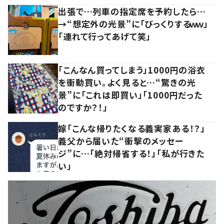
出張で…列車の指定席を予約したら…
→“想定外の光景”に「びっくりするｗｗ」
「連れて行ってあげて笑」
「こんなん買ってしまう」1000円の浴衣
を衝動買い。よく見ると…“驚きの光
景”に「これは即買い」「1000円だった
のですか？！」
嫁「こんな帰りたくなる義実家ある！？」
義父から届いた“衝撃のメッセー
ジ”に…「絶対帰省する！」「私が行きた
い」