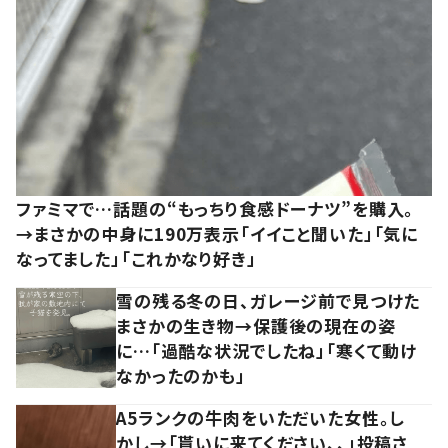
ファミマで…話題の“もっちり食感ドーナツ”を購入。
→まさかの中身に190万表示「イイこと聞いた」「気に
なってました」「これかなり好き」
雪の残る冬の日、ガレージ前で見つけた
まさかの生き物→保護後の現在の姿
に…「過酷な状況でしたね」「寒くて動け
なかったのかも」
A5ランクの牛肉をいただいた女性。し
かし→「貰いに来てください、、」投稿さ