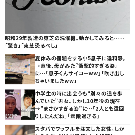
昭和29年製造の東芝の洗濯機。動かしてみると……
「驚き」「東芝恐るべし」
夏休みの宿題をする小5息子に違和感。
→直後、母がみた『衝撃的すぎる姿』
に…「息子くんサイコーww」「吹き出し
ちゃいましたww」
中学生の時に出会うも“別々の道を歩
んでいた”男女。しかし10年後の現在
→”まさかすぎる姿”に…「2人とも遠回
りしたんだね」「素敵過ぎる」
スタバでワッフルを注文した女性。しか