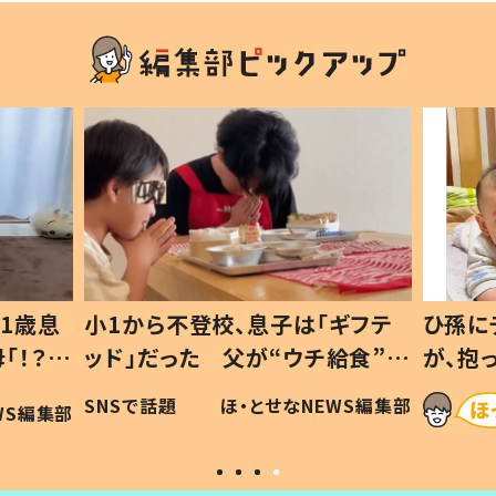
1歳息
小1から不登校、息子は「ギフテ
ひ孫に
「！？」
ッド」だった 父が“ウチ給食”を
が、抱
に「可愛
作り続ける理由とは #令和の親
「涙が
SNSで話題
ほ・とせなNEWS編集部
WS編集部
#令和の子
い」