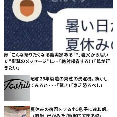
嫁「こんな帰りたくなる義実家ある！？」義父から届い
た“衝撃のメッセージ”に…「絶対帰省する！」「私が行
きたい」
昭和29年製造の東芝の洗濯機。動かし
てみると……「驚き」「東芝恐るべし」
夏休みの宿題をする小5息子に違和感。
→直後、母がみた『衝撃的すぎる姿』