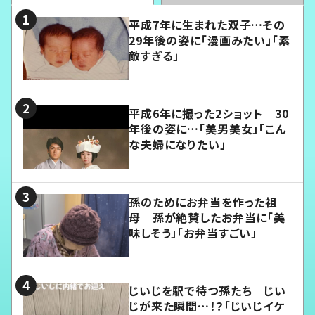
平成7年に生まれた双子…その
29年後の姿に「漫画みたい」「素
敵すぎる」
平成6年に撮った2ショット 30
年後の姿に…「美男美女」「こん
な夫婦になりたい」
孫のためにお弁当を作った祖
母 孫が絶賛したお弁当に「美
味しそう」「お弁当すごい」
じいじを駅で待つ孫たち じい
じが来た瞬間…！？「じいじイケ