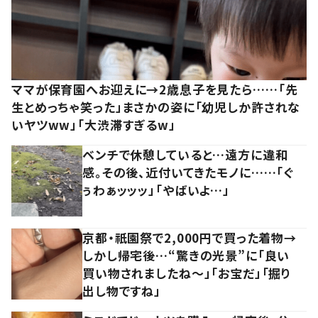
ママが保育園へお迎えに→2歳息子を見たら……「先
生とめっちゃ笑った」まさかの姿に「幼児しか許されな
いヤツww」「大渋滞すぎるw」
ベンチで休憩していると…遠方に違和
感。その後、近付いてきたモノに……「ぐ
ぅわぁッッッ」「やばいよ…」
京都・祇園祭で2,000円で買った着物→
しかし帰宅後…“驚きの光景”に「良い
買い物されましたね～」「お宝だ」「掘り
出し物ですね」