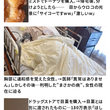
ミスドでドーナツを購入。→帰宅後、分
けようとしたら…… 目からウロコの光
景に「サイコーですww」「激しいw」
胸部に違和感を覚えた女性。→医師「異常はありませ
ん」しかしその後…判明した”まさかの病”。女性の現
在に迫る
ドラッグストアで目薬を購入→目薬とは
別に渡されたものに…180万表示「ほし