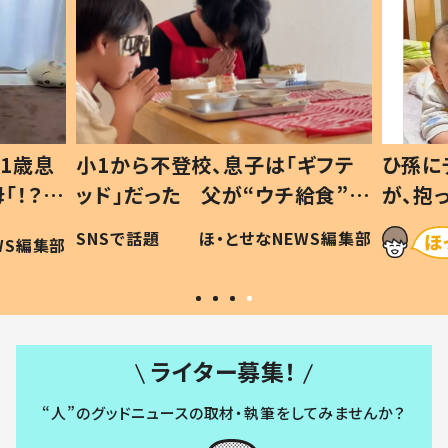
1歳息
小1から不登校、息子は「ギフテ
ひ孫に
「！？」
ッド」だった 父が“ウチ給食”を
が、抱
に「可愛
作り続ける理由とは #令和の親
「涙が
SNSで話題
ほ・とせなNEWS編集部
WS編集部
#令和の子
い」
ライター募集！
“人”のグッドニュースの取材・執筆をしてみませんか？