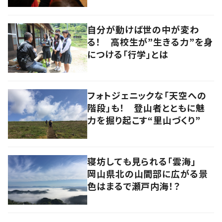
舞”に密着
自分が動けば世の中が変わ
る！ 高校生が”生きる力”を身
につける「行学」とは
フォトジェニックな「天空への
階段」も！ 登山者とともに魅
力を掘り起こす“里山づくり”
寝坊しても見られる「雲海」
岡山県北の山間部に広がる景
色はまるで瀬戸内海！？