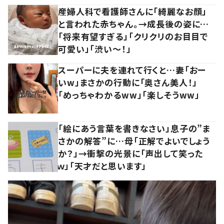
産婦人科で看護師さんに「綺麗なお顔」
と言われた赤ちゃん。→成長後の姿に…
「将来有望すぎる」「クリクリのお目目で
可愛い」「渋い～！」
スーパーに夫を連れて行くと…妻「おー
いw」まさかの行動に「奥さん美人！」
「めっちゃわかるww」「楽しそうww」
「絵にあう言葉を書きなさい」息子の”ま
さかの解答”に…母「正解でよいでしょう
か？」→衝撃の光景に「声出して笑った
ｗ」「天才だと思います」